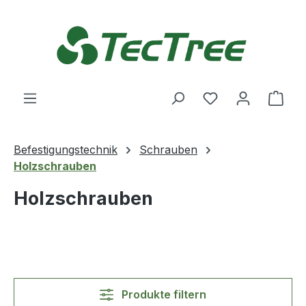
Zum Hauptinhalt springen
Du hast 0 Produ
Ware
Befestigungstechnik
Schrauben
Holzschrauben
Holzschrauben
Produkte filtern