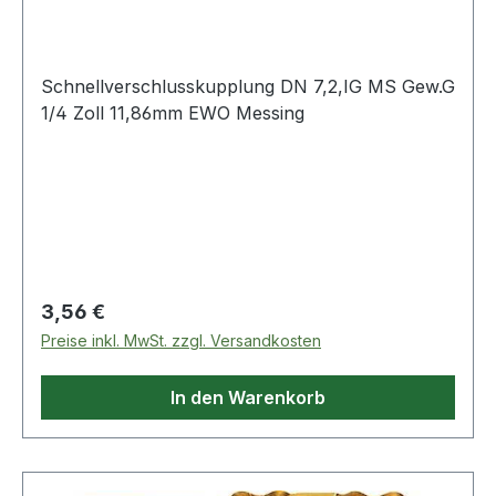
G 1/4
Schnellverschlusskupplung DN 7,2,IG MS Gew.G
1/4 Zoll 11,86mm EWO Messing
Regulärer Preis:
3,56 €
Preise inkl. MwSt. zzgl. Versandkosten
In den Warenkorb