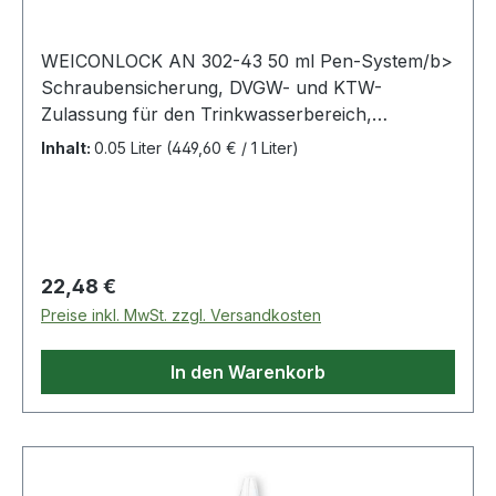
WEICONLOCK AN 302-43 50 ml Pen-System/b>
Schraubensicherung, DVGW- und KTW-
Zulassung für den Trinkwasserbereich,
hochviskos, mittelfest, normal demontierbar
Inhalt:
0.05 Liter
(449,60 € / 1 Liter)
(30243150) Weitere Produkte im Bereich
Schraubensicherung
Regulärer Preis:
22,48 €
Preise inkl. MwSt. zzgl. Versandkosten
In den Warenkorb