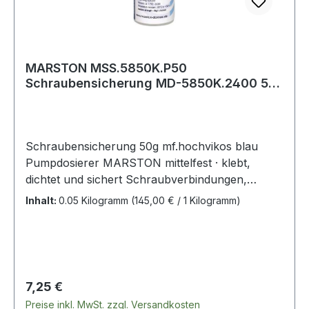
MARSTON MSS.5850K.P50
Schraubensicherung MD-5850K.2400 50
g mittelfest hochvisko
Schraubensicherung 50g mf.hochvikos blau
Pumpdosierer MARSTON mittelfest · klebt,
dichtet und sichert Schraubverbindungen,
Fügeteile, einfach, sicher und dauerhaft · ersetzt
Inhalt:
0.05 Kilogramm
(145,00 € / 1 Kilogramm)
herkömmliche Befestigungsmethoden wie
Splinte, Federringe und Scheiben · sichert
Schrauben, Muttern und Stehbolzen gegen das
Losdrehen durch Vibrationen und dichtet
gleichzeitig ab · Temperaturbeständigkeit von -55
Regulärer Preis:
7,25 €
°C bis +150 °C · kennzeichungsfrei · einfaches
Preise inkl. MwSt. zzgl. Versandkosten