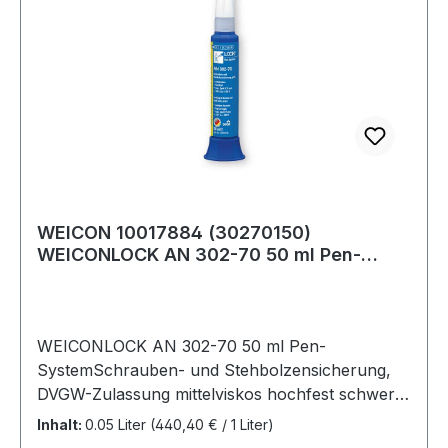
WEICON 10017884 (30270150)
WEICONLOCK AN 302-70 50 ml Pen-
System
WEICONLOCK AN 302-70 50 ml Pen-
SystemSchrauben- und Stehbolzensicherung,
DVGW-Zulassung mittelviskos hochfest schwer
demontierbar Weitere Produkte im Bereich
Inhalt:
0.05 Liter
(440,40 € / 1 Liter)
Schraubensicherung