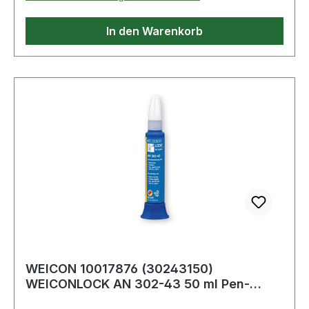
und punktgenaues Dosieren · kein Tropfen oder
Nachlaufen Weitere technische Eigenschaften: ·
In den Warenkorb
Farbe: blau · Losbrechmoment: 13 bis 18Nm ·
Spaltüberbrückung max.: 0,25mm
WEICON 10017876 (30243150)
WEICONLOCK AN 302-43 50 ml Pen-
System