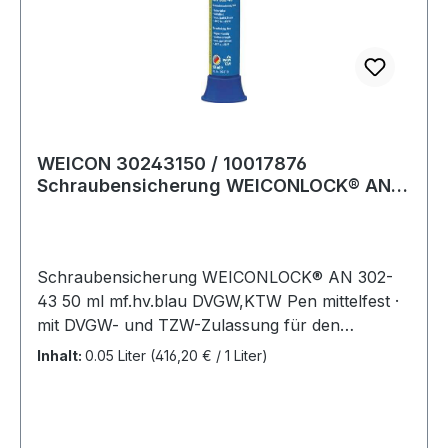
Temperatur: +5 bis +120°C · Gebinde: Pen-
System
WEICON 30243150 / 10017876
Schraubensicherung WEICONLOCK® AN
302-43 50 ml mittel
Schraubensicherung WEICONLOCK® AN 302-
43 50 ml mf.hv.blau DVGW,KTW Pen mittelfest ·
mit DVGW- und TZW-Zulassung für den
Trinkwasserbereich · normal demontierbar ·
Inhalt:
0.05 Liter
(416,20 € / 1 Liter)
höherviskos (2.000-7.000 mPa.s) ·
Spaltüberbrückung: max. 0,25 mm ·
Gewindegröße: bis M 36 · Losbrechmoment : 17-
22 Nm (ermittelt an Schrauben M 10, Qualität