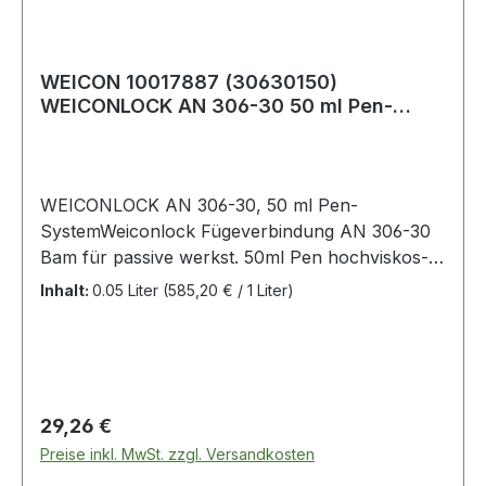
WEICON 10017887 (30630150)
WEICONLOCK AN 306-30 50 ml Pen-
System
WEICONLOCK AN 306-30, 50 ml Pen-
SystemWeiconlock Fügeverbindung AN 306-30
Bam für passive werkst. 50ml Pen hochviskos-
(30630150) Weitere Produkte im Bereich
Inhalt:
0.05 Liter
(585,20 € / 1 Liter)
Fügeverbindung
Regulärer Preis:
29,26 €
Preise inkl. MwSt. zzgl. Versandkosten