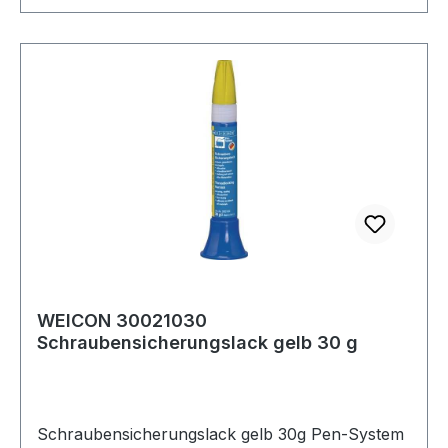
der visuellen Kontrolle von verbundenen
justierten Teilen · lösbare Sicherung zum Schutz
vor Eingriffen Fremder, als Abdeckung elektrisch
leitender Teile, zum Schutz vor Korrosion und
Beeinflussung durch Berührung ·
temperaturbeständig von +5 °C bis +120 °C
Weitere technische Eigenschaften: · Inhalt: 30g ·
Temperatur: +5 bis +120°C · Gebinde: Pen-
System
WEICON 30021030
Schraubensicherungslack gelb 30 g
Schraubensicherungslack gelb 30g Pen-System