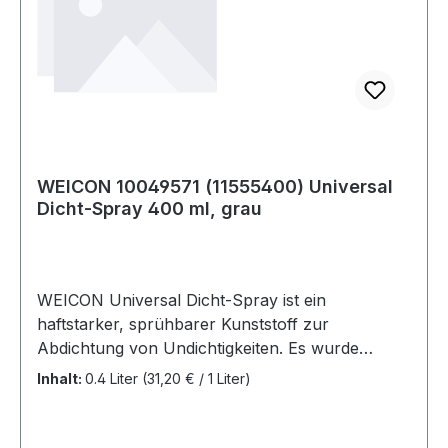
WEICON 10049571 (11555400) Universal
Dicht-Spray 400 ml, grau
WEICON Universal Dicht-Spray ist ein
haftstarker, sprühbarer Kunststoff zur
Abdichtung von Undichtigkeiten. Es wurde
speziell für das Abdichten feinster Risse und
Inhalt:
0.4 Liter
(31,20 € / 1 Liter)
Nähte im Innen- und Außenbereich entwickelt.Es
kann zum einfachen Abdichten in den
verschiedensten Anwendungen verwendet