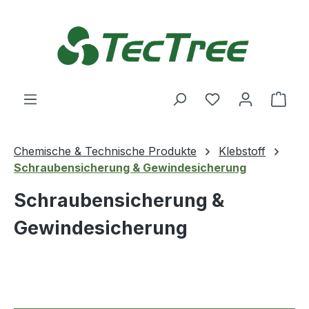
Zum Hauptinhalt springen
Du hast 0 Produ
Ware
Chemische & Technische Produkte
Klebstoff
Schraubensicherung & Gewindesicherung
Schraubensicherung &
Gewindesicherung