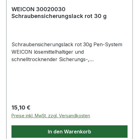
WEICON 30020030
Schraubensicherungslack rot 30 g
Schraubensicherungslack rot 30g Pen-System
WEICON lösemittelhaltiger und
schnelltrocknender Sicherungs-,
Kennzeichnungs- und Plombierlack mit einer
guten Haftung auf nahezu allen Materialien ·
gute Beständigkeit gegen Wasser, Benzin, Diesel,
Mineralöl, Parafinöl, verdünnte Säuren und
Laugen · zum Sichern von
Schraubverbindungen aller Art, schützt vor
Regulärer Preis:
15,10 €
Manipulationen und unberechtigtem Lösen von
Preise inkl. MwSt. zzgl. Versandkosten
Schrauben und Verbindungen, dokumentiert die
Qualitätssicherung, Fertigungskontrolle und
In den Warenkorb
Produktprüfung durch ein Lacksiegel und dient