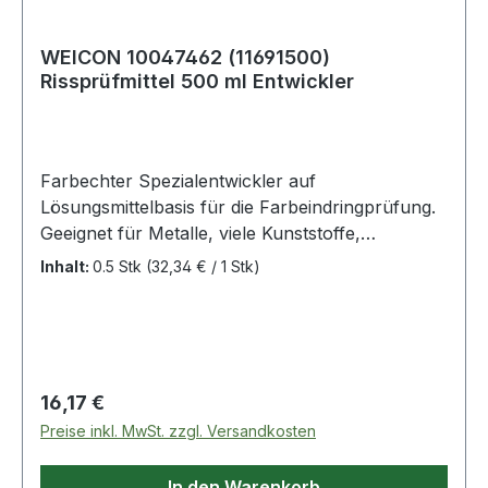
WEICON 10047462 (11691500)
Rissprüfmittel 500 ml Entwickler
Farbechter Spezialentwickler auf
Lösungsmittelbasis für die Farbeindringprüfung.
Geeignet für Metalle, viele Kunststoffe,
keramische Werkstoffe, Glas usw. Die Eignung
Inhalt:
0.5 Stk
(32,34 € / 1 Stk)
für Kunststoffe ist vorher zu prüfen.
Regulärer Preis:
16,17 €
Preise inkl. MwSt. zzgl. Versandkosten
In den Warenkorb