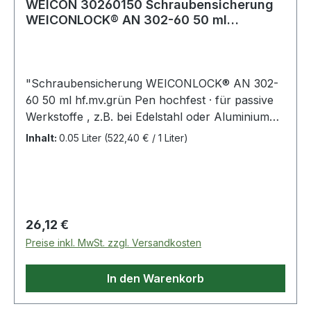
WEICON 30260150 Schraubensicherung
WEICONLOCK® AN 302-60 50 ml
hochfest mittelvi
"Schraubensicherung WEICONLOCK® AN 302-
60 50 ml hf.mv.grün Pen hochfest · für passive
Werkstoffe , z.B. bei Edelstahl oder Aluminium
ohne Aktivator einsetzbar · schwer demontierbar
Inhalt:
0.05 Liter
(522,40 € / 1 Liter)
· mittelviskos (700-1.000 mPa.s) ·
Spaltüberbrückung: max. 0,15 mm ·
Gewindegröße: bis M 20 R ¾"" ·
Losbrechmoment: 15-20 Nm (ermittelt an
Schrauben M 10, Qualität 8.8, Mutternhöhe
Regulärer Preis:
26,12 €
0,8.d) · handfest zwischen 5-10 Min. (bei
Preise inkl. MwSt. zzgl. Versandkosten
Raumtemperatur) · endfest nach 6-12 Std. (bei
Raumtemperatur) · temperaturbeständig von -60
In den Warenkorb
°C bis +200 °C Weitere technische
Eigenschaften: · Farbe: grün · Losbrechmoment: