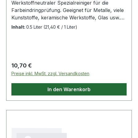
Werkstoffneutraler Spezialreiniger für die
Farbeindringprüfung. Geeignet für Metalle, viele
Kunststoffe, keramische Werkstoffe, Glas usw.
Die Eignung für Kunststoffe ist vorher zu
Inhalt:
0.5 Liter
(21,40 € / 1 Liter)
prüfen.Reiniger für die zerstörungsfreie
Werkstoffprüfung mittels Farbeindringverfahren
Weitere Produkte im Bereich Rissprüfmittel
Regulärer Preis:
10,70 €
Preise inkl. MwSt. zzgl. Versandkosten
In den Warenkorb