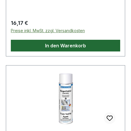
Produkte im Bereich Rissprüfmittel
Regulärer Preis:
16,17 €
Preise inkl. MwSt. zzgl. Versandkosten
In den Warenkorb