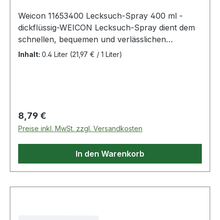
Weicon 11653400 Lecksuch-Spray 400 ml -
dickflüssig-WEICON Lecksuch-Spray dient dem
schnellen, bequemen und verlässlichen
Auffinden von Undichtigkeiten (Rissen oder
Inhalt:
0.4 Liter
(21,97 € / 1 Liter)
porösen Stellen) an Druckleitungen.Lecksuch-
Spray geht mit den Gasen Kohlendioxyd (CO2),
Propan, Butan, Acetylen, Sauerstoff, Stadt- und
Erdgas keine gefährdenden Verbindungen
ein.WEICON Lecksuch-Spray kann überall, wo
Regulärer Preis:
8,79 €
mit Druckluft, Erd- oder Flüssiggas gearbeitet
Preise inkl. MwSt. zzgl. Versandkosten
wird, wo undichte Stellen an Armaturen,
Verschraubungen und Anschlüssen auftreten
In den Warenkorb
können und als hoher Sicherheitsbeitrag an
Druckluftbremsen und Gasleitungen eingesetzt
werden. Weitere Produkte im Bereich Lecksuch-
Spray