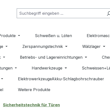
Produkte
Schweißen u. Löten
Elektromasc
ge
Zerspannungstechnik
Wälzlager
k
Betriebs- und Lagereinrichtungen
Che
stungen
Handwerkzeuge
Schweissen+L
ElektrowerkzeugeAkku-Schlagbohrschrauber
el
Weitere Produkte
Sicherheitstechnik für Türen