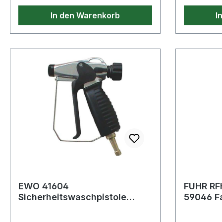
In den Warenkorb
I
EWO 41604
FUHR RF
Sicherheitswaschpistole
59046 Fa
proficlean Tülle 13 mm
24x8 mm 