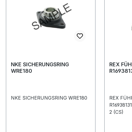
NKE SICHERUNGSRING
REX FÜ
WRE180
R169381
C1-H-2 (
NKE SICHERUNGSRING WRE180
REX FÜ
R1693813
2 (CS)