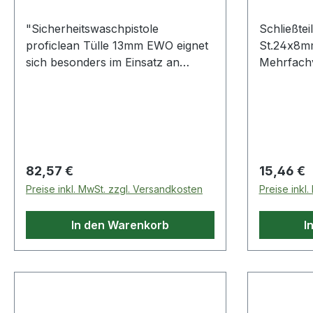
"Sicherheitswaschpistole
Schließtei
proficlean Tülle 13mm EWO eignet
St.24x8mm
sich besonders im Einsatz an
Mehrfachv
Bearbeitungszentren zum
silberfarb
Auswaschen und Reinigen von
Falle/Rieg
Teilen im spanabhebendem
Holzfenst
Segment · eine
technische
Gewichtsreduzierung um ca. 25 %
Falzluft: 
gegenüber dem Modell
Holz 13 
Regulärer Preis:
Regulärer
82,57 €
15,46 €
""multiclean"" trägt zu einem
Preise inkl. MwSt. zzgl. Versandkosten
Preise inkl
verbesserten Handling bei ·
Betriebstemperatur: 0 - 90°C ·
In den Warenkorb
I
Gewicht: 750 g · Kunststoff · mit
Schlauchtülle"