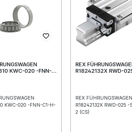
geeignet für spaltbare Ma
(Papier · Karton) und
weichmacherhaltige Kunst
Bei Untergründen mit ger
Haftung (z. B. Polypropy
werden Klebetests empfo
Nicht für Inkjetdrucker ·
Farblaserdrucker und
Farbkopierer geeignet. K
Softwarelösungen:
HRUNGSWAGEN
REX FÜHRUNGSWAGE
310 KWC-020 -FNN-
R18242132X RWD-025
www.herma.de/software.
CS)
C1-H-2 (CS)
HRUNGSWAGEN
REX FÜHRUNGSWAGE
10 KWC-020 -FNN-C1-H-
R18242132X RWD-025 -
2 (CS)