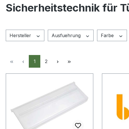
Sicherheitstechnik für T
Hersteller
Ausfuehrung
Farbe
Seite
Seite
1
2