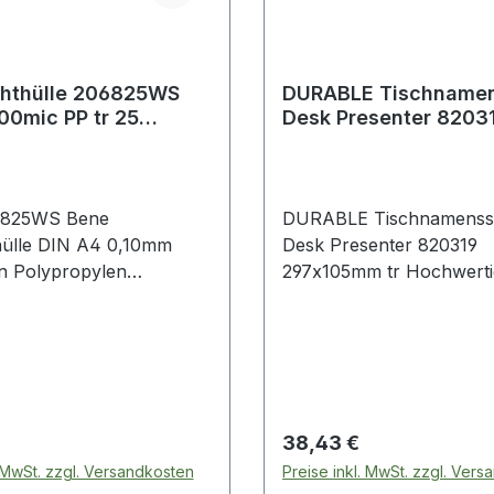
chthülle 206825WS
DURABLE Tischnamen
00mic PP tr 25
Desk Presenter 8203
.
297x105mm tr
6825WS Bene
DURABLE Tischnamenssc
hülle DIN A4 0,10mm
Desk Presenter 820319
n Polypropylen
297x105mm tr Hochwerti
 25 St./Pack. Bene
Tischaufsteller für Konfe
hülle DIN A4 0,10mm
Rezeptionen und Schalte
n Polypropylen
zur Preisauszeichnung i
t 25 St./Pack.
Schaufenstern und
Verkaufsräumen. Das einz
Klemmsystem hält das Sc
 Preis:
Regulärer Preis:
38,43 €
sicher und ermöglicht ein
. MwSt. zzgl. Versandkosten
Preise inkl. MwSt. zzgl. Ver
Auswechseln des Einstec