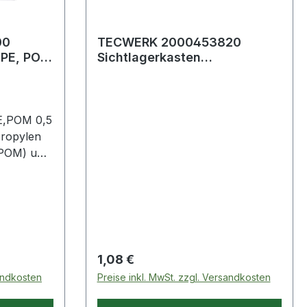
00
TECWERK 2000453820
Sichtlagerkasten
L160/140xB100xH75mm PE
grün TECWERK 20004538
E,POM 0,5
propylen
(POM) und
örderung
r ·
980 mm,
inkl.
it
pter für
Regulärer Preis:
1,08 €
") mm (für
sandkosten
Preise inkl. MwSt. zzgl. Versandkosten