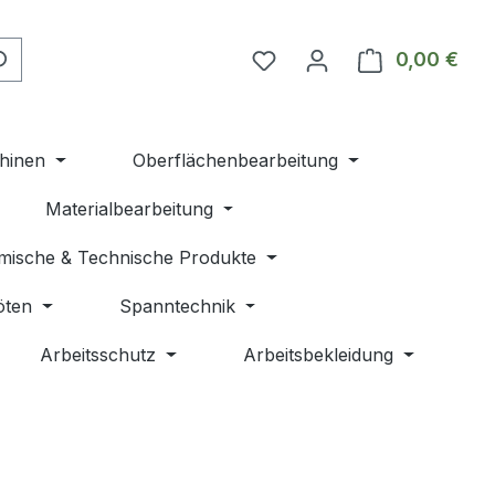
Du hast 0 Produkte auf 
0,00 €
Ware
hinen
Oberflächenbearbeitung
Materialbearbeitung
mische & Technische Produkte
öten
Spanntechnik
Arbeitsschutz
Arbeitsbekleidung