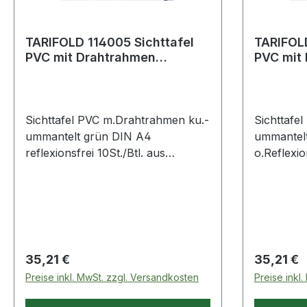
TARIFOLD 114005 Sichttafel
TARIFOLD
PVC mit Drahtrahmen
PVC mit
kunststoffummantelt grün DIN
kunstst
A4
DIN
Sichttafel PVC m.Drahtrahmen ku.-
Sichttafe
ummantelt grün DIN A4
ummantel
reflexionsfrei 10St./Btl. aus
o.Reflexio
Hartfolie DIN A4 · vielseitig
DIN A4 · v
einsetzbar · strapazierfähige,
strapazier
reflexfreie PVC-Folie mit
Folie mit
kunststoffummanteltem Stahldraht
Stahldraht
gerahmt · starke Metalldrehzapfen,
Metalldre
einfaches Einsetzen · VE = 10
Einsetzen 
Regulärer Preis:
Regulärer
35,21 €
35,21 €
Stück inkl. 5 Aufsteckreitern H 50
Aufsteckr
Preise inkl. MwSt. zzgl. Versandkosten
Preise inkl
mm