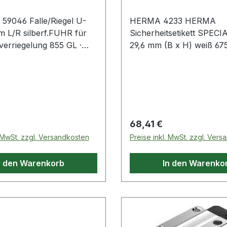
l 59046 Falle/Riegel U-
HERMA 4233 HERMA
 L/R silberf.FUHR für
Sicherheitsetikett SPECI
erriegelung 855 GL ·
29,6 mm (B x H) weiß 67
ig · Verrieglungsart
Etik./Pack. Ideal zum Versiegeln
el · passend für
von Datenträgern · Gerät
er-/türen Weitere
Dokumenten. Zur Kennz
 Eigenschaften: ·
von Original-Produkten · 
4 / 12mm · Ausführung:
Prüfplakette · Garantie- 
mm Achse
Wartungssiegel. Jede Man
 Preis:
Regulärer Preis:
68,41 €
wird erkennbar: sichtbar
. MwSt. zzgl. Versandkosten
Preise inkl. MwSt. zzgl. Ver
Rückstände beim Ablösen
Übertragen auf andere
n den Warenkorb
In den Warenko
Gegenstände möglich. Rei
und Schmutz abweisend 
temperaturbeständig · nic
Außenanwendung.
Mindestklebezeit: 30 min.