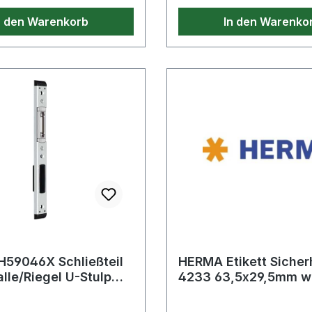
mit Dekorrahmen.
n den Warenkorb
In den Warenko
Hochtransparent für opt
Lesbarkeit.
H59046X Schließteil
HERMA Etikett Sicher
lle/Riegel U-Stulp
4233 63,5x29,5mm w
links / rechts sil
St./Pack.