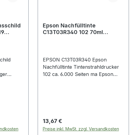
sschild
Epson Nachfülltinte
19
C13T03R340 102 70ml
magenta
hild
EPSON C13T03R340 Epson
Nachfülltinte Tintenstrahldrucker
ger
102 ca. 6.000 Seiten ma Epson
renzen ·
Nachfülltinte Tintenstrahldrucker
r sowie
102 ca. 6.000 Seiten magenta 70ml
n
igartige
hild
Regulärer Preis:
13,67 €
 leichtes
sandkosten
Preise inkl. MwSt. zzgl. Versandkosten
kschildes