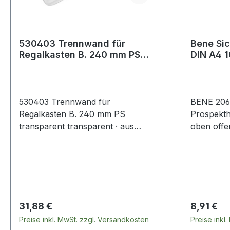
530403 Trennwand für
Bene Si
Regalkasten B. 240 mm PS
DIN A4 1
transparent
St./Pack
530403 Trennwand für
BENE 20
Regalkasten B. 240 mm PS
Prospekt
transparent transparent · aus
oben offe
Polystyrol (PS) · zur praktischen
transparent
Unterteilung der Regalkästen · VE
Prospekt
= 25 Stück Weitere technische
oben offe
Eigenschaften: · Breite: 240mm ·
transparen
Farbe: transparent · Material: PS
Regulärer Preis:
Regulärer
31,88 €
8,91 €
Preise inkl. MwSt. zzgl. Versandkosten
Preise inkl