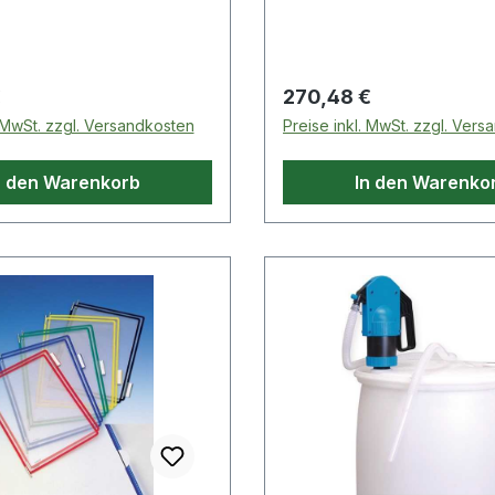
 Preis:
Regulärer Preis:
€
270,48 €
. MwSt. zzgl. Versandkosten
Preise inkl. MwSt. zzgl. Ver
n den Warenkorb
In den Warenko