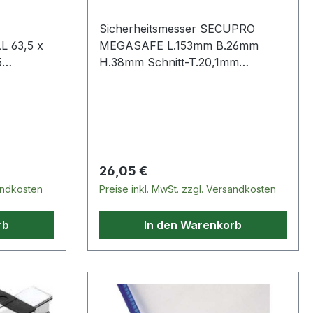
Sicherheitsmesser SECUPRO
AL 63,5 x
MEGASAFE L.153mm B.26mm
5
H.38mm Schnitt-T.20,1mm
MARTOR hochwertiges
en ·
Sicherheitsmesser aus Aluminium ·
eichnung
mit großer Schnitttiefe, auch für
als
Kraftschnitte · praktischer
und
Klingenwechselknopf: Klinge
ipulation
einfach und sicher nach vorne
Regulärer Preis:
26,05 €
e
heraus entnehmbar ·
sandkosten
Preise inkl. MwSt. zzgl. Versandkosten
 · kein
vollautomatischer Klingenrückzug ·
für Rechts- und
rb
In den Warenkorb
ßfest · Öl
LinkshänderWeitere technische
·
Eigenschaften:· Breite: 26mm·
ht für
Material: Aluminium· Höhe: 38mm·
Schnitttiefe: 20mm
 Nicht