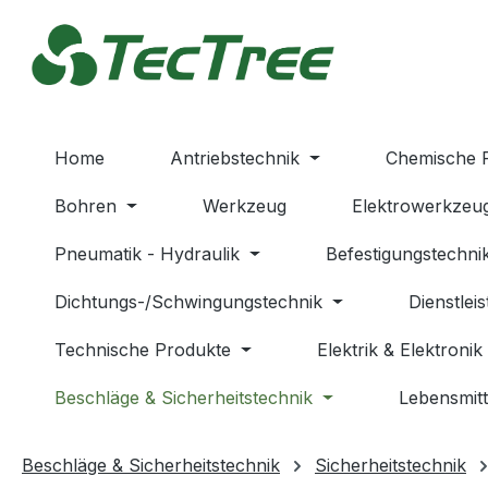
m Hauptinhalt springen
Zur Suche springen
Zur Hauptnavigation springen
Home
Antriebstechnik
Chemische 
Bohren
Werkzeug
Elektrowerkzeu
Pneumatik - Hydraulik
Befestigungstechni
Dichtungs-/Schwingungstechnik
Dienstlei
Technische Produkte
Elektrik & Elektronik
Beschläge & Sicherheitstechnik
Lebensmitt
Beschläge & Sicherheitstechnik
Sicherheitstechnik