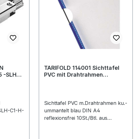
terialien
stoffe.
inger
len)
hlen.
ostenlose
N
TARIFOLD 114001 Sichttafel
 -SLH-
PVC mit Drahtrahmen
kunststoffummantelt blau DIN
A4
N
Sichttafel PVC m.Drahtrahmen ku.-
SLH-C1-H-
ummantelt blau DIN A4
reflexionsfrei 10St./Btl. aus
Hartfolie DIN A4 · vielseitig
einsetzbar · strapazierfähige,