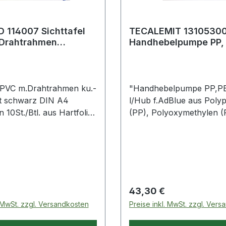
 114007 Sichttafel
TECALEMIT 1310530
 Drahtrahmen
Handhebelpumpe PP, PE, POM
offummantelt schwarz
0,5 l/Hub für AdBlue
l PVC m.Drahtrahmen ku.-
"Handhebelpumpe PP,P
t schwarz DIN A4
l/Hub f.AdBlue aus Poly
n 10St./Btl. aus Hartfolie
(PP), Polyoxymethylen 
ielseitig einsetzbar ·
Polyethylen (PE) · zur F
fähige, reflexfreie PVC-
von AdBlue ® und Wasse
 kunststoffummanteltem
Teleskopsaugrohr 640-
 gerahmt · starke
dreiteilig für 200-l-Fass · 
hzapfen, einfaches
Schlauchgarnitur 1,5 m m
· VE = 10 Stück inkl. 5
Auslaufkrümmer und Ada
 Preis:
Regulärer Preis:
43,30 €
eitern H 50 mm
Sägengewinde 50,80 (2"
. MwSt. zzgl. Versandkosten
Preise inkl. MwSt. zzgl. Ver
Kunststofffässer)"