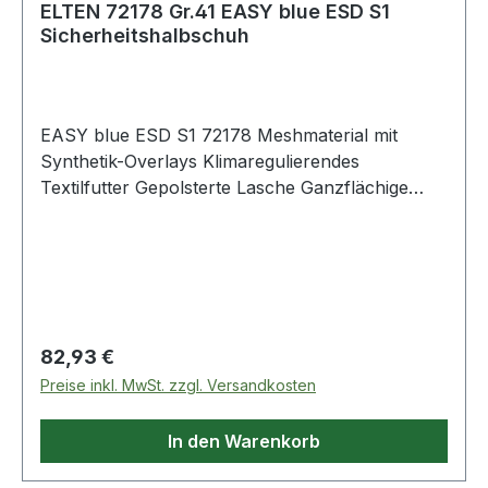
ELTEN 72178 Gr.41 EASY blue ESD S1
Sicherheitshalbschuh
EASY blue ESD S1 72178 Meshmaterial mit
Synthetik-Overlays Klimaregulierendes
Textilfutter Gepolsterte Lasche Ganzflächige
Einlegesohle ESD ESD-fähige Softvlies-
Brandsohle TPU/PU Sohle TRAINERS Nach EN
ISO 20345 S1 Lederfreie Ausstattung
Regulärer Preis:
82,93 €
Preise inkl. MwSt. zzgl. Versandkosten
In den Warenkorb