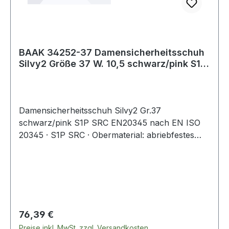
BAAK 34252-37 Damensicherheitsschuh
Silvy2 Größe 37 W. 10,5 schwarz/pink S1P
SRC
Damensicherheitsschuh Silvy2 Gr.37
schwarz/pink S1P SRC EN20345 nach EN ISO
20345 · S1P SRC · Obermaterial: abriebfestes
Microfaser mit atmungsaktiven Textileinsätzen ·
klimaregulierendes Textilfutter · Compositekappe
· textiler und flexibler Durchtrittschutz · weich
dämpfende 4664 Baak ESD Softstep+
Einlegesohle · Composite-Flexkappe mit
Verlängerung an der Außenseite · EVA/Nitril-
Regulärer Preis:
76,39 €
Laufsohle: rutschhemmend, nicht kreidend ·
Preise inkl. MwSt. zzgl. Versandkosten