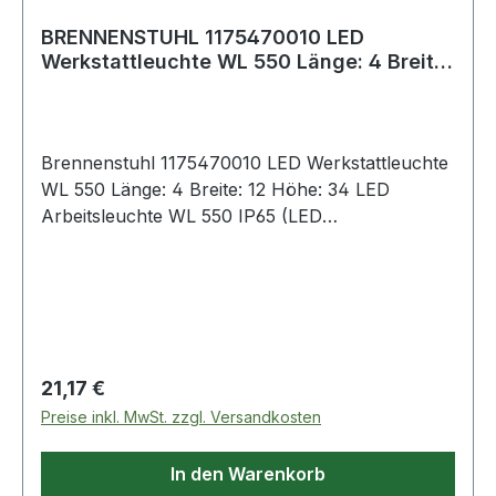
BRENNENSTUHL 1175470010 LED
Werkstattleuchte WL 550 Länge: 4 Breite:
12 Höhe: 34
Brennenstuhl 1175470010 LED Werkstattleuchte
WL 550 Länge: 4 Breite: 12 Höhe: 34 LED
Arbeitsleuchte WL 550 IP65 (LED
Werkstattlampe mit ausziehbarem Haken, 570lm,
6500K, 12x SMD LEDs, mit 5m
KabelneuArtikelnummer1175470010EAN400712
3674534 LED-Stableuchte mit 12 lichtstarken
Seoul SMD-LEDs mit 570 lm für eine extrem
lange Lebensdauer ist staubdicht und
Regulärer Preis:
21,17 €
spritzwassergeschützt (IP65 Schutz) LED
Preise inkl. MwSt. zzgl. Versandkosten
Arbeitsleuchte mit Schalter mit Dimm-Funktion:
100% - 40% - 10% für eine angepasste
In den Warenkorb
Helligkeit und noch längere Leuchtdauer