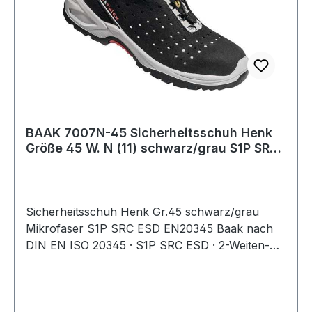
Aluminium · Zwischensohle: metallfrei ·
Ausführung: DGUV 112-191 · Norm: EN ISO
20345 auf Anfrage auch in den Gr. 36-47 in
Weite N (11) und in den Gr. 39-50 in Weite XW
(13) lieferbar
BAAK 7007N-45 Sicherheitsschuh Henk
Größe 45 W. N (11) schwarz/grau S1P SRC
ESD
Sicherheitsschuh Henk Gr.45 schwarz/grau
Mikrofaser S1P SRC ESD EN20345 Baak nach
DIN EN ISO 20345 · S1P SRC ESD · 2-Weiten-
System · Obermaterial: gelochtes
Mikrofasermaterial · klimaregulierendes
Textilfutter · Baak® go&relax-System bestehend
aus Baak-Flexkappe, Baak-Flexzone im