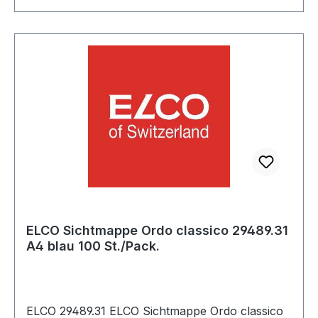
Werkstattlampe mit schlag- und bruchfestem
Schutzrohr (IK07 Schutz) mit stabilem, auszieh-
und drehbarem Haken zum Aufhängen
Werkstattleuchte mit gummiertem Griff verfügt
über ein 5 m langes Kabel, welches Arbeiten in
einem großen Radius ermöglicht Lieferumfang:
1x LED-Werkstattleuchte inkl. 5 m Kabel H07RN-
F2x1,0 - in bester Qualität von brennenstuhl®
Weitere Produkte im Bereich Werkstattleuchte
ELCO Sichtmappe Ordo classico 29489.31
A4 blau 100 St./Pack.
ELCO 29489.31 ELCO Sichtmappe Ordo classico