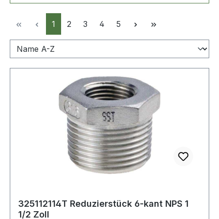
Seite
Seite
Seite
Seite
Seite
1
2
3
4
5
325112114T Reduzierstück 6-kant NPS 1
1/2 Zoll