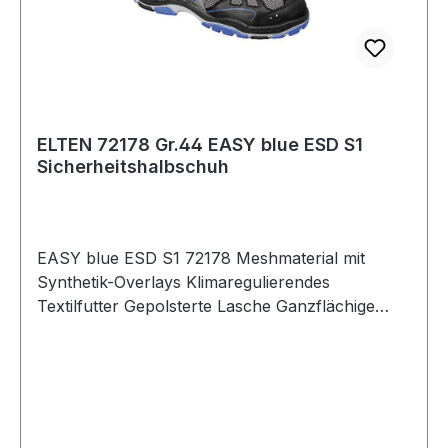
ELTEN 72178 Gr.44 EASY blue ESD S1
Sicherheitshalbschuh
EASY blue ESD S1 72178 Meshmaterial mit
Synthetik-Overlays Klimaregulierendes
Textilfutter Gepolsterte Lasche Ganzflächige
Einlegesohle ESD ESD-fähige Softvlies-
Brandsohle TPU/PU Sohle TRAINERS Nach EN
ISO 20345 S1 Lederfreie Ausstattung Weitere
Produkte im Bereich Sicherheitshalbschuh