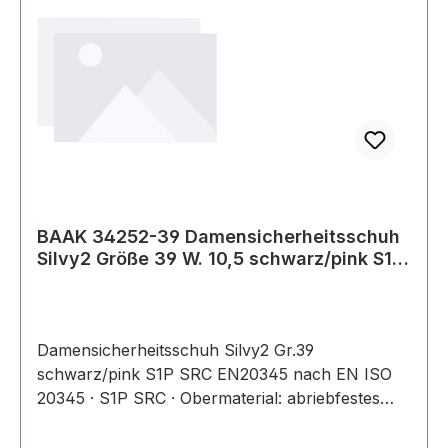
metallfrei · Ausführung: BGR 191
BAAK 34252-39 Damensicherheitsschuh
Silvy2 Größe 39 W. 10,5 schwarz/pink S1P
SRC
Damensicherheitsschuh Silvy2 Gr.39
schwarz/pink S1P SRC EN20345 nach EN ISO
20345 · S1P SRC · Obermaterial: abriebfestes
Microfaser mit atmungsaktiven Textileinsätzen ·
klimaregulierendes Textilfutter · Compositekappe