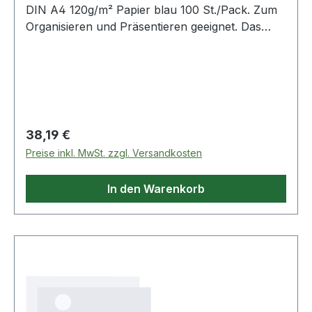
DIN A4 120g/m² Papier blau 100 St./Pack. Zum
Organisieren und Präsentieren geeignet. Das
Sichtfenster hat eine Größe von 18 x 10 cm (B x
H).
Regulärer Preis:
38,19 €
Preise inkl. MwSt. zzgl. Versandkosten
In den Warenkorb