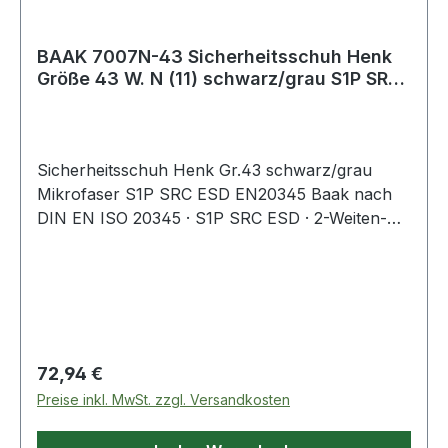
BAAK 7007N-43 Sicherheitsschuh Henk
Größe 43 W. N (11) schwarz/grau S1P SRC
ESD
Sicherheitsschuh Henk Gr.43 schwarz/grau
Mikrofaser S1P SRC ESD EN20345 Baak nach
DIN EN ISO 20345 · S1P SRC ESD · 2-Weiten-
System · Obermaterial: gelochtes
Mikrofasermaterial · klimaregulierendes
Textilfutter · Baak® go&relax-System bestehend
aus Baak-Flexkappe, Baak-Flexzone im
Ballenbereich & H-Kopplungselement für ein
fußgerechtes Abknicken · Aluminium-Flex-
Regulärer Preis:
72,94 €
Zehenschutzkappe für gute Zehenfreiheit ·
Preise inkl. MwSt. zzgl. Versandkosten
textiler und flexibler Durchtrittschutz · weich
dämpfende 4665 N Baak ESD Softstep+