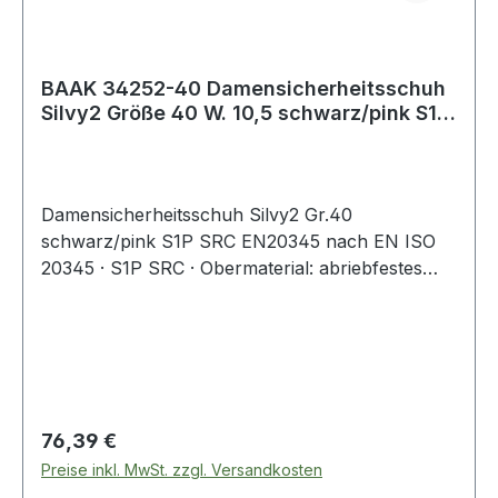
BAAK 34252-40 Damensicherheitsschuh
Silvy2 Größe 40 W. 10,5 schwarz/pink S1P
SRC
Damensicherheitsschuh Silvy2 Gr.40
schwarz/pink S1P SRC EN20345 nach EN ISO
20345 · S1P SRC · Obermaterial: abriebfestes
Microfaser mit atmungsaktiven Textileinsätzen ·
klimaregulierendes Textilfutter · Compositekappe
· textiler und flexibler Durchtrittschutz · weich
dämpfende 4664 Baak ESD Softstep+
Einlegesohle · Composite-Flexkappe mit
Verlängerung an der Außenseite · EVA/Nitril-
Regulärer Preis:
76,39 €
Laufsohle: rutschhemmend, nicht kreidend ·
Preise inkl. MwSt. zzgl. Versandkosten
Baak® go&relax System: bestehend aus