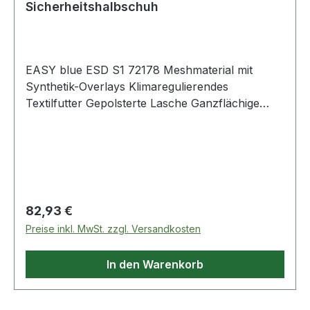
Sicherheitshalbschuh
EASY blue ESD S1 72178 Meshmaterial mit
Synthetik-Overlays Klimaregulierendes
Textilfutter Gepolsterte Lasche Ganzflächige
Einlegesohle ESD ESD-fähige Softvlies-
Brandsohle TPU/PU Sohle TRAINERS Nach EN
ISO 20345 S1 Lederfreie Ausstattung Weitere
Produkte im Bereich Sicherheitshalbschuh
Regulärer Preis:
82,93 €
Preise inkl. MwSt. zzgl. Versandkosten
In den Warenkorb