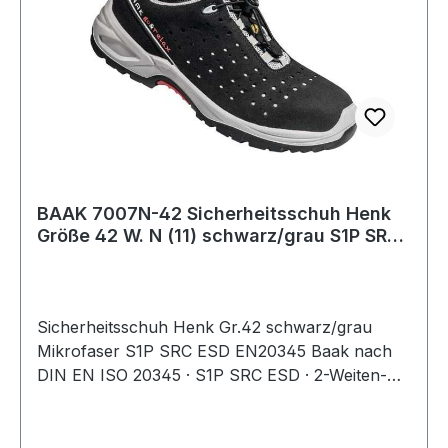
BAAK 7007N-42 Sicherheitsschuh Henk
Größe 42 W. N (11) schwarz/grau S1P SRC
ESD
Sicherheitsschuh Henk Gr.42 schwarz/grau
Mikrofaser S1P SRC ESD EN20345 Baak nach
DIN EN ISO 20345 · S1P SRC ESD · 2-Weiten-
System · Obermaterial: gelochtes
Mikrofasermaterial · klimaregulierendes
Textilfutter · Baak® go&relax-System bestehend