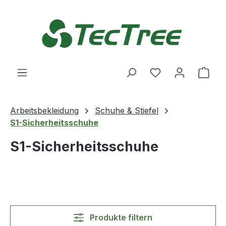
Zum Hauptinhalt springen
Du hast 0 Produ
Ware
Arbeitsbekleidung
Schuhe & Stiefel
S1-Sicherheitsschuhe
S1-Sicherheitsschuhe
Produkte filtern