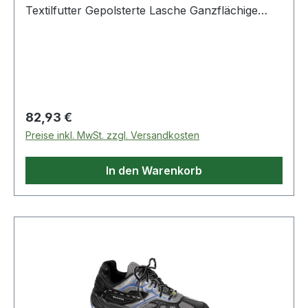
Textilfutter Gepolsterte Lasche Ganzflächige
Einlegesohle ESD ESD-fähige Softvlies-
Brandsohle TPU/PU Sohle TRAINERS Nach EN
ISO 20345 S1 Lederfreie Ausstattung Weitere
Produkte im Bereich Sicherheitshalbschuh
Regulärer Preis:
82,93 €
Preise inkl. MwSt. zzgl. Versandkosten
In den Warenkorb