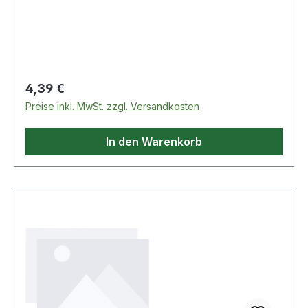
max. 20 bar/bei +20 °C Weitere technische
Eigenschaften: · L: 27,5mm
Regulärer Preis:
4,39 €
Preise inkl. MwSt. zzgl. Versandkosten
In den Warenkorb