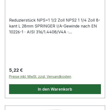
Reduzierstück NPS=1 1/2 Zoll NPS2 1 1/4 Zoll 8-
kant L 28mm SPRINGER I/A-Gewinde nach EN
10226-1 · AISI 316/1.4408/V4A ·
Präzisionsfeinwachsguss · Druckempfehlung
max. 20 bar/bei +20 °C Weitere technische
Eigenschaften: · L: 28mm
Regulärer Preis:
5,22 €
Preise inkl. MwSt. zzgl. Versandkosten
In den Warenkorb