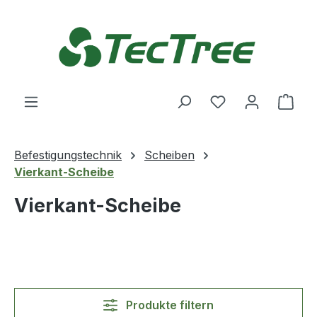
Zum Hauptinhalt springen
Du hast 0 Produ
Ware
Befestigungstechnik
Scheiben
Vierkant-Scheibe
Vierkant-Scheibe
Produkte filtern