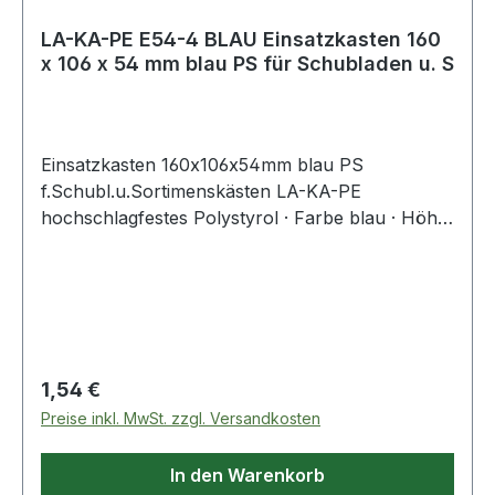
LA-KA-PE E54-4 BLAU Einsatzkasten 160
x 106 x 54 mm blau PS für Schubladen u. S
Einsatzkasten 160x106x54mm blau PS
f.Schubl.u.Sortimenskästen LA-KA-PE
hochschlagfestes Polystyrol · Farbe blau · Höhe
54 mm · Einsatzbereiche: Schubladen,
Schubladenschränke, Sortimentskästen und
Leerkoffer Weitere technische Eigenschaften: ·
Höhe: 54mm
Regulärer Preis:
1,54 €
Preise inkl. MwSt. zzgl. Versandkosten
In den Warenkorb