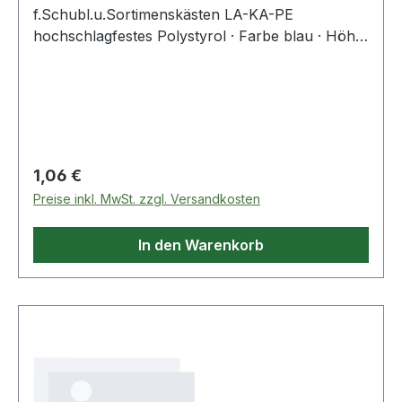
f.Schubl.u.Sortimenskästen LA-KA-PE
hochschlagfestes Polystyrol · Farbe blau · Höhe
63 mm · Einsatzbereiche: Schubladen,
Schubladenschränke, Sortimentskästen und
Leerkoffer Weitere technische Eigenschaften: ·
Höhe: 63mm
Regulärer Preis:
1,06 €
Preise inkl. MwSt. zzgl. Versandkosten
In den Warenkorb