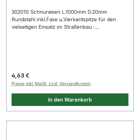
302010 Schnureisen L.1000mm D.20mm
Rundstahl inkl.Fase u.Vierkantspitze für den
vielseitigen Einsatz im Straßenbau ·
unbeschichtet · aus handelsüblichem Stahl
gefertigt · mit angeschmiedeter Spitze zum
praktikablen Einschlagen in den Boden · inkl.
Fase
Regulärer Preis:
4,63 €
Preise inkl. MwSt. zzgl. Versandkosten
In den Warenkorb