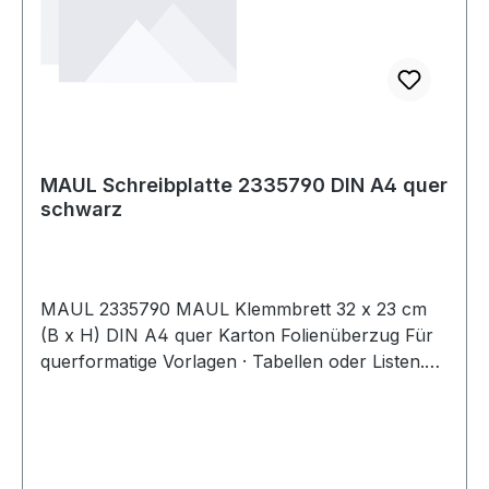
MAUL Schreibplatte 2335790 DIN A4 quer
schwarz
MAUL 2335790 MAUL Klemmbrett 32 x 23 cm
(B x H) DIN A4 quer Karton Folienüberzug Für
querformatige Vorlagen · Tabellen oder Listen.
Flache Bügelklemme mit Griffmulde. Mit
Stifteschlaufe · damit der Stift nicht herunterfällt
oder verloren geht. Auch zum Aufhängen mit
einschiebbarer Aufhängeöse.