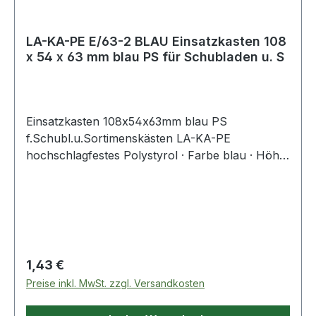
LA-KA-PE E/63-2 BLAU Einsatzkasten 108
x 54 x 63 mm blau PS für Schubladen u. S
Einsatzkasten 108x54x63mm blau PS
f.Schubl.u.Sortimenskästen LA-KA-PE
hochschlagfestes Polystyrol · Farbe blau · Höhe
63 mm · Einsatzbereiche: Schubladen,
Schubladenschränke, Sortimentskästen und
Leerkoffer Weitere technische Eigenschaften: ·
Höhe: 63mm
Regulärer Preis:
1,43 €
Preise inkl. MwSt. zzgl. Versandkosten