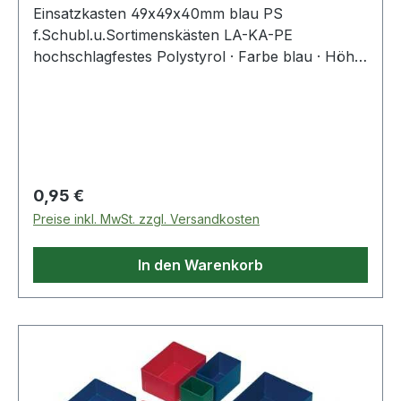
Einsatzkasten 49x49x40mm blau PS
f.Schubl.u.Sortimenskästen LA-KA-PE
hochschlagfestes Polystyrol · Farbe blau · Höhe
40 mm · Einsatzbereiche: Schubladen,
Schubladenschränke, Sortimentskästen und
Leerkoffer Weitere technische Eigenschaften: ·
Höhe: 40mm
Regulärer Preis:
0,95 €
Preise inkl. MwSt. zzgl. Versandkosten
In den Warenkorb