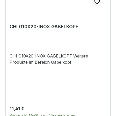
CHI G10X20-INOX GABELKOPF
CHI G10X20-INOX GABELKOPF Weitere
Produkte im Bereich Gabelkopf
Regulärer Preis:
11,41 €
Preise inkl. MwSt. zzgl. Versandkosten