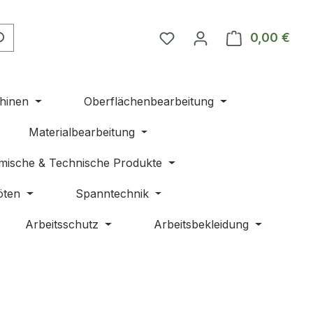
Du hast 0 Produkte auf 
0,00 €
Ware
hinen
Oberflächenbearbeitung
Materialbearbeitung
mische & Technische Produkte
öten
Spanntechnik
Arbeitsschutz
Arbeitsbekleidung