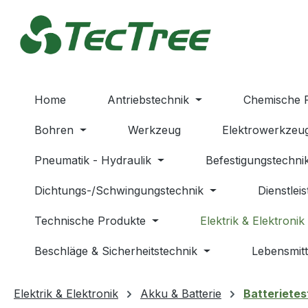
m Hauptinhalt springen
Zur Suche springen
Zur Hauptnavigation springen
Home
Antriebstechnik
Chemische 
Bohren
Werkzeug
Elektrowerkzeu
Pneumatik - Hydraulik
Befestigungstechni
Dichtungs-/Schwingungstechnik
Dienstlei
Technische Produkte
Elektrik & Elektronik
Beschläge & Sicherheitstechnik
Lebensmitt
Elektrik & Elektronik
Akku & Batterie
Batterietes