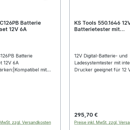
C126PB Batterie
KS Tools 550.1646 12V
aet 12V 6A
Batterietester mit
integriertem Drucker
26PB Batterie
12V Digital-Batterie- und
t 12V 6A
Ladesystemtester mit int
ärken:|Kompatibel mit
Drucker geeignet für 12 V
säurebatterien: VLRA,
Batterien (Bleisäure-, Gel
 Liquide|Für 12V
Nasszellen-, MF-, VRLA-
 von 6Ah bis
Calcium-, AGM und
ezustandsanzeige|Betrie
Tiefzyklusbatterien)menü
 für entladene Batterien
intuitive Bedienungmit in
Schnelles und
Thermodruckerautomati
 Preis:
Regulärer Preis:
295,70 €
gungsfreies Aufladen,
Steuerung des komplett
. MwSt. zzgl. Versandkosten
Preise inkl. MwSt. zzgl. Ver
e-Steuerung durch
Testvorgangs durch