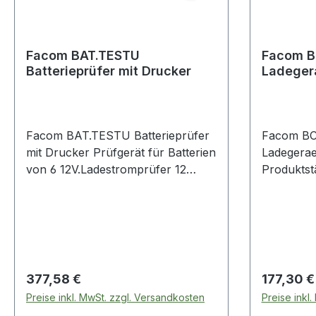
Facom BAT.TESTU
Facom B
Batterieprüfer mit Drucker
Ladeger
Facom BAT.TESTU Batterieprüfer
Facom BC1
mit Drucker Prüfgerät für Batterien
Ladegerae
von 6 12V.Ladestromprüfer 12
Produktst
24V.Integrierter 2" Drucker für
allen Blei
standard Papierrollen.Großes
GEL, AGM,
Display mit 4 Zeilen.Inklusive
Batterien
Zurück-Taste sowie Datum und
130Ah|Lad
Uhrzeit.Letztes Ergebnis wiederholt
b "Alarm"
druckbar.Kompatibel mit
bis 0,2V|
Regulärer Preis:
Regulärer
377,58 €
177,30 €
Start/Stop-Fahrzeugen.Kompatibel
bdeschädi
Preise inkl. MwSt. zzgl. Versandkosten
Preise inkl
mit folgenden Bleisäurebatterien: -
Multimod