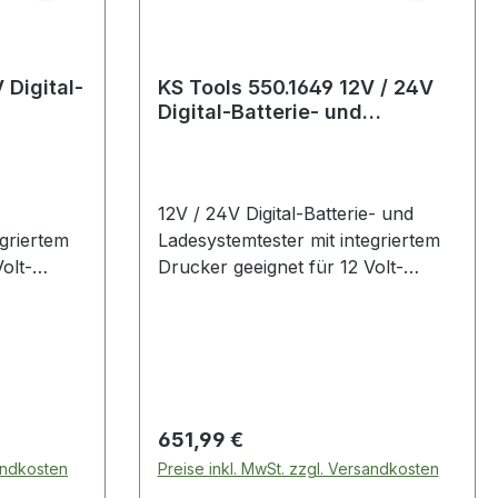
 Digital-
KS Tools 550.1649 12V / 24V
Digital-Batterie- und
Ladesystemtester mit
integrier
12V / 24V Digital-Batterie- und
egriertem
Ladesystemtester mit integriertem
olt-
Drucker geeignet für 12 Volt-
-,
Batterien (Bleisäure-, Gel-,
,
Nasszellen-, MF-, VRLA-, EFB-,
AGM flat-, AGM spiral- und
geführte,
Tiefzyklusbatterien)menügeführte,
tegriertem
intuitive Bedienungmit integriertem
sche
Thermodruckerautomatische
Regulärer Preis:
651,99 €
en
Steuerung des kompletten
sandkosten
Preise inkl. MwSt. zzgl. Versandkosten
Testvorgangs durch