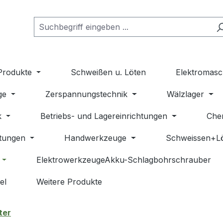
Produkte
Schweißen u. Löten
Elektromasc
ge
Zerspannungstechnik
Wälzlager
k
Betriebs- und Lagereinrichtungen
Che
stungen
Handwerkzeuge
Schweissen+L
ElektrowerkzeugeAkku-Schlagbohrschrauber
el
Weitere Produkte
ter