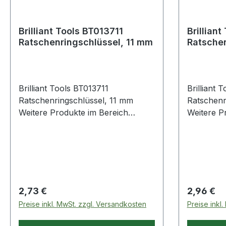
Brilliant Tools BT013711
Brilliant Tool
Ratschenringschlüssel, 11 mm
Ratschen
Brilliant Tools BT013711
Brilliant Tools B
Ratschenringschlüssel, 11 mm
Ratschenr
Weitere Produkte im Bereich
Weitere P
Ratschenringschlüssel, 11 mm
Ratschenr
Regulärer Preis:
Regulärer
2,73 €
2,96 €
Preise inkl. MwSt. zzgl. Versandkosten
Preise inkl