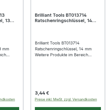
Brilliant Tools BT013714
l, 13
Ratschenringschlüssel, 14
mm
Brilliant Tools BT013714
13 mm
Ratschenringschlüssel, 14 mm
eich
Weitere Produkte im Bereich
13 mm
Ratschenringschlüssel, 14 mm
Regulärer Preis:
3,44 €
sandkosten
Preise inkl. MwSt. zzgl. Versandkosten