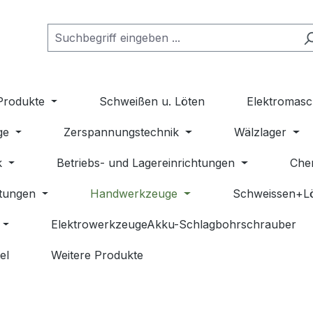
Produkte
Schweißen u. Löten
Elektromasc
ge
Zerspannungstechnik
Wälzlager
k
Betriebs- und Lagereinrichtungen
Che
stungen
Handwerkzeuge
Schweissen+L
ElektrowerkzeugeAkku-Schlagbohrschrauber
el
Weitere Produkte