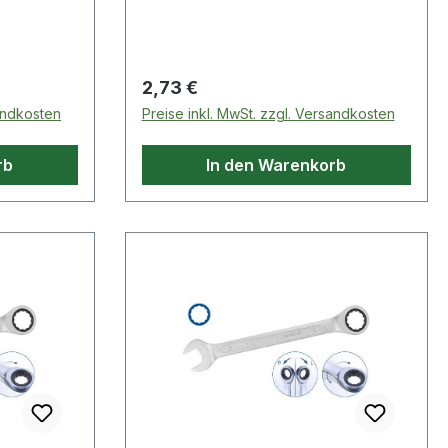
6 mm, 17
m, 21
mm, 30
Regulärer Preis:
2,73 €
sandkosten
Preise inkl. MwSt. zzgl. Versandkosten
rb
In den Warenkorb