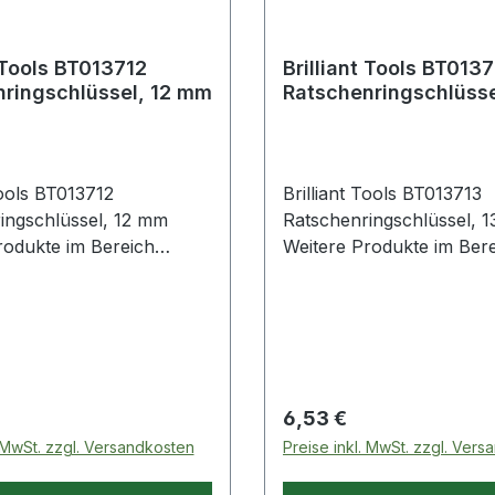
s BT013712
Brilliant Tools BT013713
ringschlüssel, 12 mm
Ratschenringschlüsse
mm
T013712
Brilliant Tools BT013713
ingschlüssel, 12 mm
Ratschenringschlüssel, 
rodukte im Bereich
Weitere Produkte im Ber
ingschlüssel, 12 mm
Ratschenringschlüssel, 
 Preis:
Regulärer Preis:
6,53 €
. MwSt. zzgl. Versandkosten
Preise inkl. MwSt. zzgl. Ver