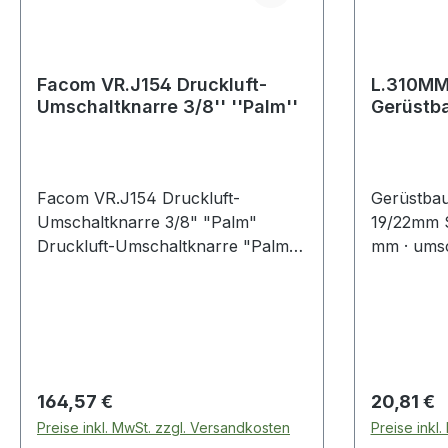
Facom VR.J154 Druckluft-
L.310MM
Umschaltknarre 3/8'' ''Palm''
Gerüstb
Gesamtl
mm
Facom VR.J154 Druckluft-
Gerüstba
Umschaltknarre 3/8" "Palm"
19/22mm S
Druckluft-Umschaltknarre "Palm"
mm · umsc
| Composite | Abtrieb
Außenvierkant 10 mm (3/8") | 240
U/min | max. 54
NmProduktstärken:Gehäuse:
CompositeUmschaltknarre:
GeschlossenLänge: 135
Regulärer Preis:
Regulärer
164,57 €
20,81 €
mmMaximales Drehmoment: 54
Preise inkl. MwSt. zzgl. Versandkosten
Preise inkl
NmDrehzahl: 240