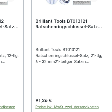
Brilliant Tools BT013121
l-Satz,
Ratschenringschlüssel-Satz,
21-tlg, 6 - 32 mm
Brilliant Tools BT013121
z, 12-tlg,
Ratschenringschlüssel-Satz, 21-tlg,
n
6 - 32 mm21-teiliger Satzin
Anlehnung an DIN 3113
 72
gefertigtfeinverzahnt mit 72
kel von
ZähnenRückschwenkwinkel von
5°gerade Formmatt
umin
verchromtChrom Vanadiumin
ngstasche
praktischer Aufbewahrungstasche
Regulärer Preis:
91,26 €
eilige
mit AufhängeösenDer 21-teilige
sandkosten
Preise inkl. MwSt. zzgl. Versandkosten
BRILLIANT TOOLS