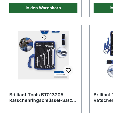
U/minLeistungregelung mittels
In den Warenkorb
I
HandgriffGarantieumfang:D2
Brilliant Tools BT013205
Brilliant Tool
Ratschenringschlüssel-Satz,
Ratschen
5-tlg, umschaltbar, 8 - 19
12-tlg, u