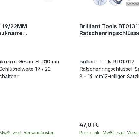
 19/22MM
Brilliant Tools BT013112
auknarre
Ratschenringschlüsse
änge 310 mm 19 / 22
12-tlg, 8 - 19 mm
uknarre Gesamt-L.310mm
Brilliant Tools BT013112
chlüsselweite 19 / 22
Ratschenringschlüssel-Sat
haltbar
8 - 19 mm12-teiliger Satzi
Anlehnung an DIN 3113
gefertigtfeinverzahnt mit
ZähnenRückschwenkwin
5°gerade Formmatt
verchromtChrom Vanadi
praktischer Aufbewahru
 Preis:
Regulärer Preis:
47,01 €
mit AufhängeösenDer 12-t
. MwSt. zzgl. Versandkosten
Preise inkl. MwSt. zzgl. Ver
BRILLIANT TOOLS