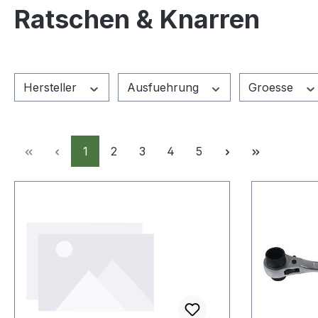
Ratschen & Knarren
Hersteller
Ausfuehrung
Groesse
Seite
Seite
Seite
Seite
Seite
1
2
3
4
5