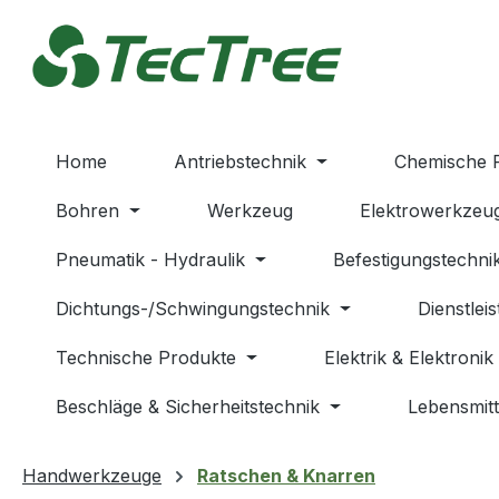
m Hauptinhalt springen
Zur Suche springen
Zur Hauptnavigation springen
Home
Antriebstechnik
Chemische 
Bohren
Werkzeug
Elektrowerkzeu
Pneumatik - Hydraulik
Befestigungstechni
Dichtungs-/Schwingungstechnik
Dienstlei
Technische Produkte
Elektrik & Elektronik
Beschläge & Sicherheitstechnik
Lebensmitt
Handwerkzeuge
Ratschen & Knarren