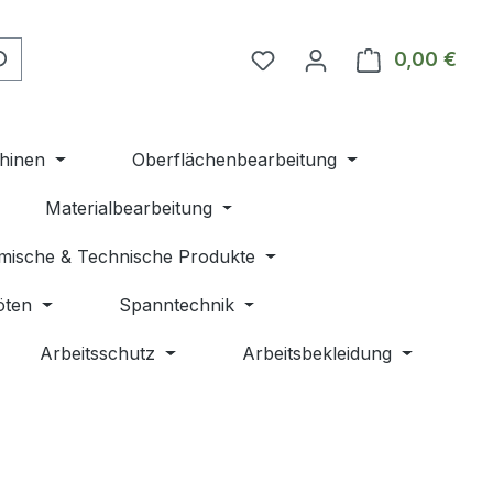
Du hast 0 Produkte auf 
0,00 €
Ware
hinen
Oberflächenbearbeitung
Materialbearbeitung
mische & Technische Produkte
öten
Spanntechnik
Arbeitsschutz
Arbeitsbekleidung