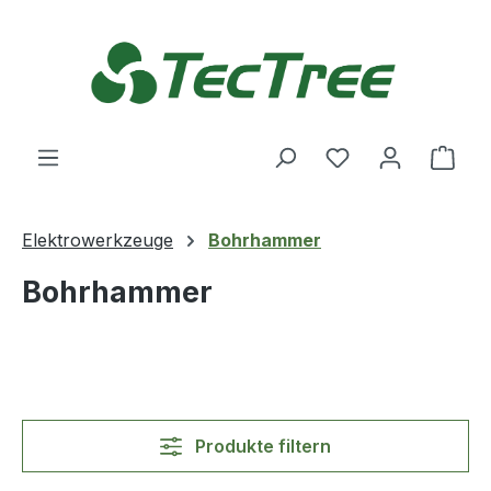
Zum Hauptinhalt springen
Du hast 0 Produ
Ware
Elektrowerkzeuge
Bohrhammer
Bohrhammer
Produkte filtern