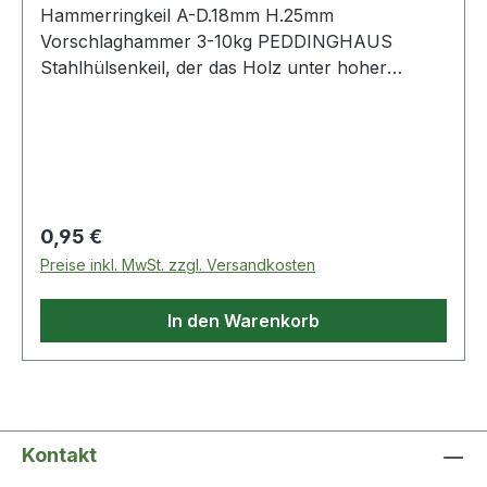
Hammerringkeil A-D.18mm H.25mm
Vorschlaghammer 3-10kg PEDDINGHAUS
Stahlhülsenkeil, der das Holz unter hoher
Pressung im Stielauge des Hammers ringförmig
nach allen Seiten drückt und eine sichere
Verkeilung bewirkt · runde Ausführung Weitere
technische Eigenschaften: · für Hammer:
Vorschlaghammer 3000-10000g · Ausführung:
rund · Anzahl Keile: 1 St. / 2 St.
Regulärer Preis:
0,95 €
Preise inkl. MwSt. zzgl. Versandkosten
In den Warenkorb
Kontakt