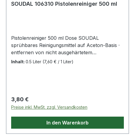
SOUDAL 106310 Pistolenreiniger 500 ml
Pistolenreiniger 500 ml Dose SOUDAL
sprühbares Reinigungsmittel auf Aceton-Basis ·
entfernen von nicht ausgehärtetem
Polyurethanschaum und anderen
Inhalt:
0.5 Liter
(7,60 € / 1 Liter)
Kleb-/Dichtstoffen auf allen nichtporösen
Oberflächen, Werkzeugen und Zubehör z.B. zur
inneren und äußeren Reinigung von PU-
Schaumpistolen oder zum Reinigen des
Dosenventils und des Adapterröhrchens nach
Regulärer Preis:
3,80 €
der Anwendung · silikonfrei
Preise inkl. MwSt. zzgl. Versandkosten
In den Warenkorb