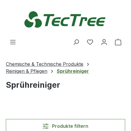
Zum Hauptinhalt springen
Du hast 0 Produ
Ware
Chemische & Technische Produkte
Reinigen & Pflegen
Sprühreiniger
Sprühreiniger
Produkte filtern