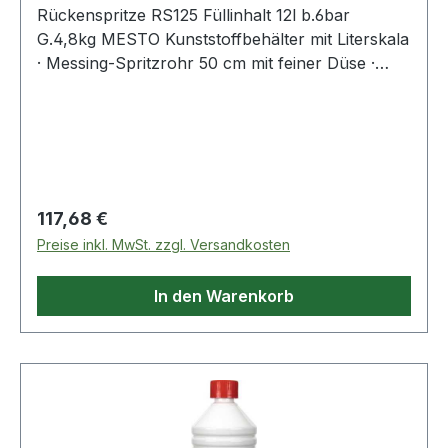
Rückenspritze RS125 Füllinhalt 12l b.6bar
G.4,8kg MESTO Kunststoffbehälter mit Literskala
· Messing-Spritzrohr 50 cm mit feiner Düse ·
Rohr stufenlos drehbar zur Ausrichtung des
Rohrbogens · Einfülldeckel mit integriertem
Messbecher und Verliersicherung · ergonomisch
geformter Handgriff in der Länge verstellbar ·
Pumpenhebel in der Breite verstellbar, links und
rechts montierbar · ergonomisch geformtes
Regulärer Preis:
117,68 €
Rückenteil (am Behälter) · Spritzrohr 360°
Preise inkl. MwSt. zzgl. Versandkosten
ausrichtbar · ergonomisch geformtes
Abstellventil mit Kontrollmanometer · mit
In den Warenkorb
Haltegurt · Anwendungen: Garten und
LandwirtschaftWeitere technische Eigenschaften:·
Gewicht: 4,8kg· Material: Kunststoff