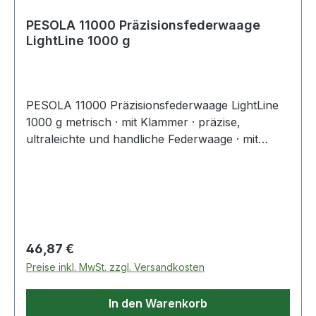
PESOLA 11000 Präzisionsfederwaage
LightLine 1000 g
PESOLA 11000 Präzisionsfederwaage LightLine
1000 g metrisch · mit Klammer · präzise,
ultraleichte und handliche Federwaage · mit
transparentem Skalenrohr und langen
Doppelskalen mit hoher Auflösung · patentierte
Tara-, Nullstell- und Federaufhänge-Technologie
· mit frei drehbarem Innenrohr, ohne Einfluss
auf die Anzeige · Taraschraube mit präziser
Raster-Justierung schützt vor ungewollter
Regulärer Preis:
46,87 €
Verstellung · korrosionsfreie Materialien · immer
Preise inkl. MwSt. zzgl. Versandkosten
wiegebereit
In den Warenkorb