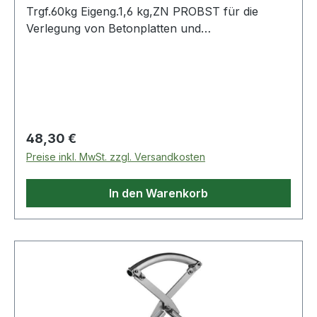
Trgf.60kg Eigeng.1,6 kg,ZN PROBST für die
Verlegung von Betonplatten und
Natursteinplatten · Greifbereich verstellbar, mit
Hebelübersetzung und austauschbaren
Klemmbacken · galvanisch verzinkt ·
Eigengewicht 1,6 kg Weitere technische
Eigenschaften: · Oberfläche: galvanisch verzinkt ·
Eigengewicht: 1,6kg · Ausführung: PPH 22/50
Regulärer Preis:
48,30 €
Preise inkl. MwSt. zzgl. Versandkosten
In den Warenkorb