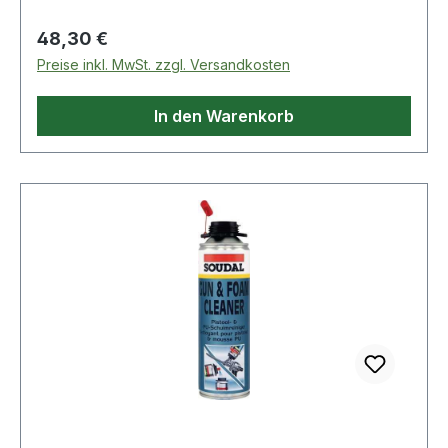
Eigenschaften: · Oberfläche: galvanisch verzinkt ·
Eigengewicht: 1,6kg · Ausführung: PPH 33/62
Regulärer Preis:
48,30 €
Preise inkl. MwSt. zzgl. Versandkosten
In den Warenkorb