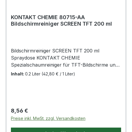
anstelle von Erdöl. Sie sind perfekt
wiederverwendbar.
KONTAKT CHEMIE 80715-AA
Bildschirmreiniger SCREEN TFT 200 ml
Bildschirmreiniger SCREEN TFT 200 ml
Spraydose KONTAKT CHEMIE
Spezialschaumreiniger für TFT-Bildschirme und
LCD-Displays · standfester Aktivschaum ohne
Inhalt:
0.2 Liter
(42,80 € / 1 Liter)
aggressive Lösungsmittel wie Alkohol,
Waschbenzin oder Ammoniak · mit antistatischer
Wirkung · ideal geeignet zur schonenden
Reinigung von Bildschirmen bei TV, PC, Laptops,
Tablet-PC`s, Handys, PDAs, Camcordern oder
Regulärer Preis:
8,56 €
Navigationssystemen Weitere technische
Preise inkl. MwSt. zzgl. Versandkosten
Eigenschaften: · Inhalt: 200ml · Gebinde:
Spraydose