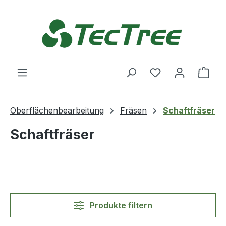
Zum Hauptinhalt springen
Du hast 0 Produ
Ware
Oberflächenbearbeitung
Fräsen
Schaftfräser
Schaftfräser
Produkte filtern