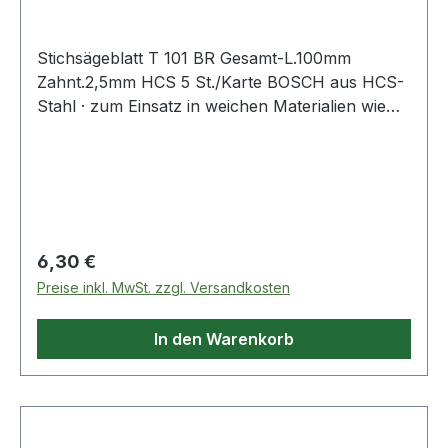
Stichsägeblatt T 101 BR Gesamt-L.100mm
Zahnt.2,5mm HCS 5 St./Karte BOSCH aus HCS-
Stahl · zum Einsatz in weichen Materialien wie
Holz, Holzfaserplatten, Kunststoffe etc. ·
passend für Stichsägen der Fabrikate Bosch,
DeWalt, Festool, Flex, Makita, Metabo,
Milwaukee, AEG
Regulärer Preis:
6,30 €
Preise inkl. MwSt. zzgl. Versandkosten
In den Warenkorb