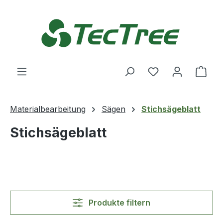
Zum Hauptinhalt springen
Du hast 0 Produ
Ware
Materialbearbeitung
Sägen
Stichsägeblatt
Stichsägeblatt
Produkte filtern