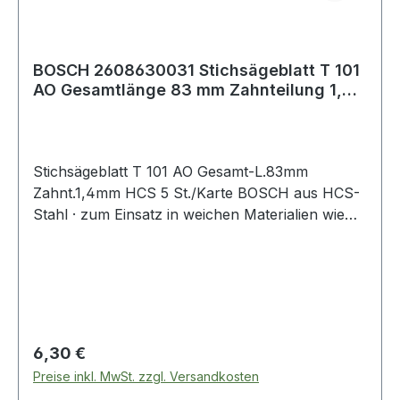
BOSCH 2608630031 Stichsägeblatt T 101
AO Gesamtlänge 83 mm Zahnteilung 1,4
mm HC
Stichsägeblatt T 101 AO Gesamt-L.83mm
Zahnt.1,4mm HCS 5 St./Karte BOSCH aus HCS-
Stahl · zum Einsatz in weichen Materialien wie
Holz, Holzfaserplatten, Kunststoffe etc. ·
passend für Stichsägen der Fabrikate Bosch,
DeWalt, Festool, Flex, Makita, Metabo,
Milwaukee, AEG
Regulärer Preis:
6,30 €
Preise inkl. MwSt. zzgl. Versandkosten