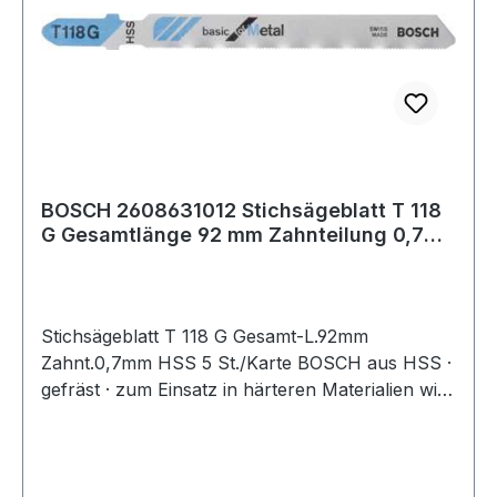
BOSCH 2608631012 Stichsägeblatt T 118
G Gesamtlänge 92 mm Zahnteilung 0,7
mm HSS
Stichsägeblatt T 118 G Gesamt-L.92mm
Zahnt.0,7mm HSS 5 St./Karte BOSCH aus HSS ·
gefräst · zum Einsatz in härteren Materialien wie
Metall, Aluminium und Buntmetall · passend für
Stichsägen der Fabrikate Bosch, DeWalt,
Festool, Flex, Makita, Metabo