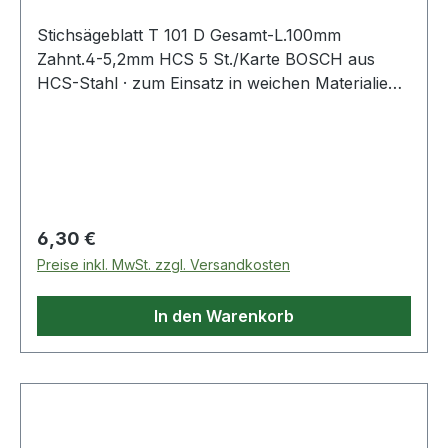
Stichsägeblatt T 101 D Gesamt-L.100mm
Zahnt.4-5,2mm HCS 5 St./Karte BOSCH aus
HCS-Stahl · zum Einsatz in weichen Materialien
wie Holz, Holzfaserplatten, Kunststoffe etc. ·
passend für Stichsägen der Fabrikate Bosch,
DeWalt, Festool, Flex, Makita, Metabo,
Milwaukee, AEG
Regulärer Preis:
6,30 €
Preise inkl. MwSt. zzgl. Versandkosten
In den Warenkorb