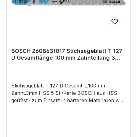
BOSCH 2608631017 Stichsägeblatt T 127
D Gesamtlänge 100 mm Zahnteilung 3
mm HSS
Stichsägeblatt T 127 D Gesamt-L.100mm
Zahnt.3mm HSS 5 St./Karte BOSCH aus HSS ·
gefräst · zum Einsatz in härteren Materialien wie
Metall, Aluminium und Buntmetall · passend für
Stichsägen der Fabrikate Bosch, DeWalt,
Festool, Flex, Makita, Metabo