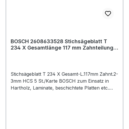
BOSCH 2608633528 Stichsägeblatt T
234 X Gesamtlänge 117 mm Zahnteilung
2-3 mm HC
Stichsägeblatt T 234 X Gesamt-L.117mm Zahnt.2-
3mm HCS 5 St./Karte BOSCH zum Einsatz in
Hartholz, Laminate, beschichtete Platten etc.
passend für Tischsägen der Fabrikate Bosch,
DeWalt, Festool, Flex, Makita, Metabo, AEG,
Milwaukee