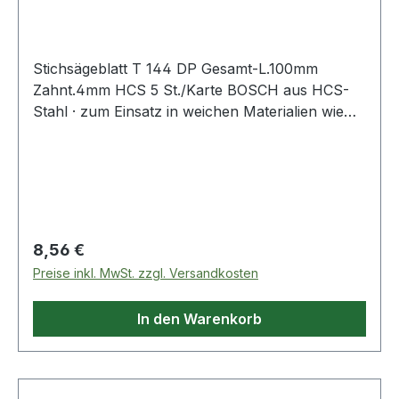
mm HCS
Stichsägeblatt T 144 DP Gesamt-L.100mm
Zahnt.4mm HCS 5 St./Karte BOSCH aus HCS-
Stahl · zum Einsatz in weichen Materialien wie
Holz, Holzfaserplatten, Kunststoffe etc. ·
passend für Stichsägen der Fabrikate Bosch,
DeWalt, Festool, Flex, Makita, Metabo,
Milwaukee, AEG
Regulärer Preis:
8,56 €
Preise inkl. MwSt. zzgl. Versandkosten
In den Warenkorb