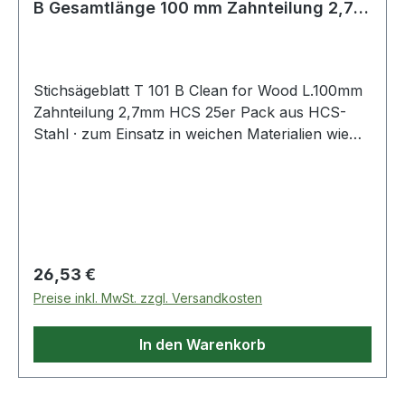
B Gesamtlänge 100 mm Zahnteilung 2,7
mm HC
Stichsägeblatt T 101 B Clean for Wood L.100mm
Zahnteilung 2,7mm HCS 25er Pack aus HCS-
Stahl · zum Einsatz in weichen Materialien wie
Holz, Holzfaserplatten, Kunststoffe etc. ·
passend für Stichsägen der Fabrikate Bosch,
DeWalt, Festool, Flex, Makita, Metabo,
Milwaukee, AEG
Regulärer Preis:
26,53 €
Preise inkl. MwSt. zzgl. Versandkosten
In den Warenkorb