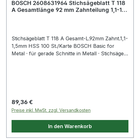
BOSCH 2608631964 Stichsägeblatt T 118
A Gesamtlänge 92 mm Zahnteilung 1,1-1,5
mm
Stichsägeblatt T 118 A Gesamt-L.92mm Zahnt.1,1-
1,5mm HSS 100 St./Karte BOSCH Basic for
Metal · für gerade Schnitte in Metall · Stichsägen
mit T-Schaft-Aufnahme · Einnockenschaft
Regulärer Preis:
89,36 €
Preise inkl. MwSt. zzgl. Versandkosten
In den Warenkorb