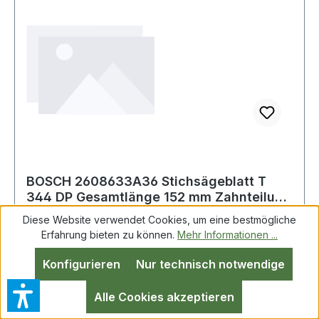
BOSCH 2608633A36 Stichsägeblatt T
344 DP Gesamtlänge 152 mm Zahnteilung
4 mm HCS
Diese Website verwendet Cookies, um eine bestmögliche
Erfahrung bieten zu können.
Mehr Informationen ...
Stichsägeblatt T 344 DP Precision for Wood
Konfigurieren
Nur technisch notwendige
L.152mm Zahnteilung 4mm HCS 5er Pack aus
HCS-Stahl · zum Einsatz in weichen Materialien
Alle Cookies akzeptieren
wie Holz, Holzfaserplatten, Kunststoffe etc. ·