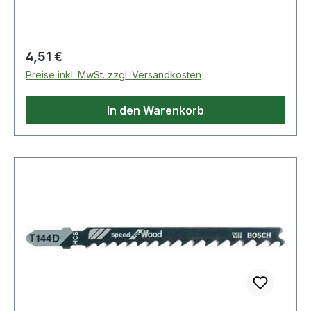
Milwaukee, AEG
Regulärer Preis:
4,51 €
Preise inkl. MwSt. zzgl. Versandkosten
In den Warenkorb