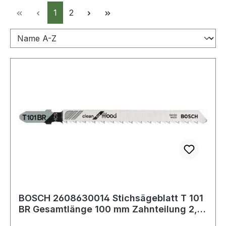
Seite
Seite
1
2
BOSCH 2608630014 Stichsägeblatt T 101
BR Gesamtlänge 100 mm Zahnteilung 2,5
mm H