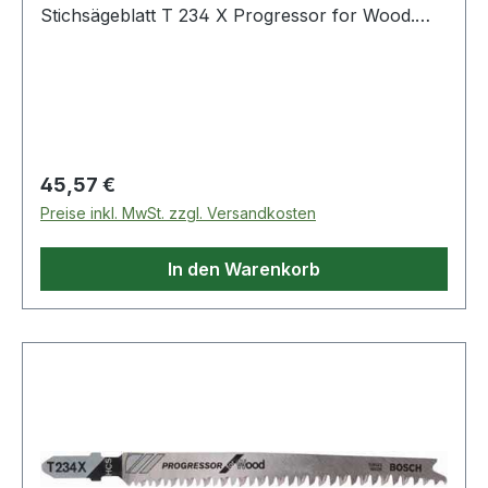
Stichsägeblatt T 234 X Progressor for Wood.
Das T 234 X Progressor for Wood Stichsägeblatt
für den Gebrauch bei dickem oder dünnem Holz
macht saubere gerade Schnitte. Die
Zahngeometrie mit progressiv ansteigender
Zahnteilung ermöglicht den Gebrauch bei Ma
Regulärer Preis:
45,57 €
Preise inkl. MwSt. zzgl. Versandkosten
In den Warenkorb