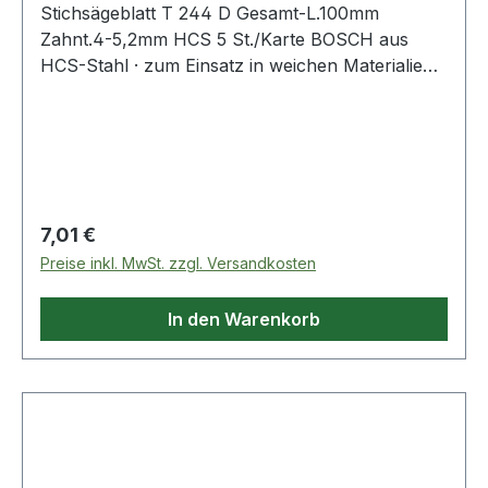
Stichsägeblatt T 244 D Gesamt-L.100mm
Zahnt.4-5,2mm HCS 5 St./Karte BOSCH aus
HCS-Stahl · zum Einsatz in weichen Materialien
wie Holz, Holzfaserplatten, Kunststoffe etc. ·
passend für Stichsägen der Fabrikate Bosch,
DeWalt, Festool, Flex, Makita, Metabo,
Milwaukee, AEG
Regulärer Preis:
7,01 €
Preise inkl. MwSt. zzgl. Versandkosten
In den Warenkorb