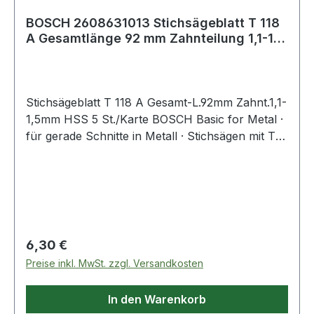
BOSCH 2608631013 Stichsägeblatt T 118
A Gesamtlänge 92 mm Zahnteilung 1,1-1,5
mm
Stichsägeblatt T 118 A Gesamt-L.92mm Zahnt.1,1-
1,5mm HSS 5 St./Karte BOSCH Basic for Metal ·
für gerade Schnitte in Metall · Stichsägen mit T-
Schaft-Aufnahme · Einnockenschaft
Regulärer Preis:
6,30 €
Preise inkl. MwSt. zzgl. Versandkosten
In den Warenkorb