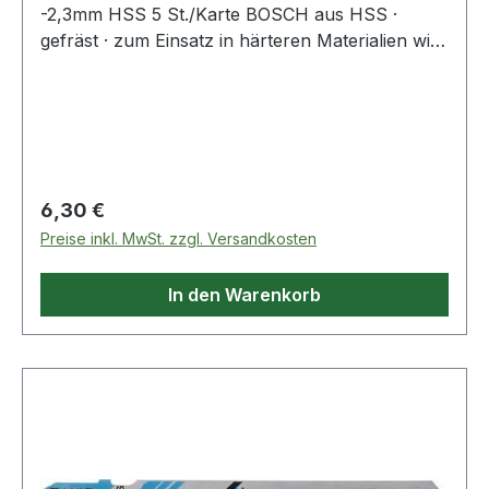
-2,3mm HSS 5 St./Karte BOSCH aus HSS ·
gefräst · zum Einsatz in härteren Materialien wie
Metall, Aluminium und Buntmetall · passend für
Stichsägen der Fabrikate Bosch, DeWalt,
Festool, Flex, Makita, Metabo
Regulärer Preis:
6,30 €
Preise inkl. MwSt. zzgl. Versandkosten
In den Warenkorb