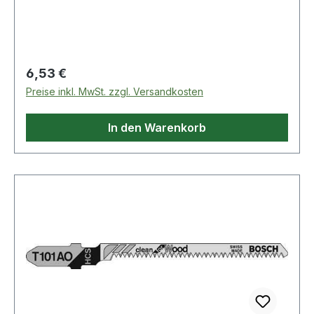
DeWalt, Festool, Flex, Makita, Metabo,
Milwaukee, AEG
Regulärer Preis:
6,53 €
Preise inkl. MwSt. zzgl. Versandkosten
In den Warenkorb