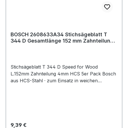
BOSCH 2608633A34 Stichsägeblatt T
344 D Gesamtlänge 152 mm Zahnteilung
4 mm HCS
Stichsägeblatt T 344 D Speed for Wood
L.152mm Zahnteilung 4mm HCS 5er Pack Bosch
aus HCS-Stahl · zum Einsatz in weichen
Materialien wie Holz, Holzfaserplatten,
Kunststoffe etc. · passend für Stichsägen der
Fabrikate Bosch, DeWalt, Festool, Flex, Makita,
Metabo, Milwaukee, AEG
Regulärer Preis:
9,39 €