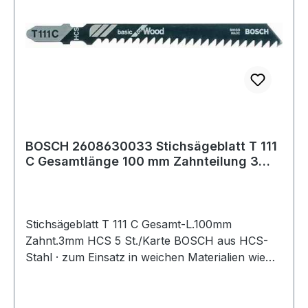
BOSCH 2608630033 Stichsägeblatt T 111
C Gesamtlänge 100 mm Zahnteilung 3
mm HCS
Stichsägeblatt T 111 C Gesamt-L.100mm
Zahnt.3mm HCS 5 St./Karte BOSCH aus HCS-
Stahl · zum Einsatz in weichen Materialien wie
Holz, Holzfaserplatten, Kunststoffe etc. ·
passend für Stichsägen der Fabrikate Bosch,
DeWalt, Festool, Flex, Makita, Metabo,