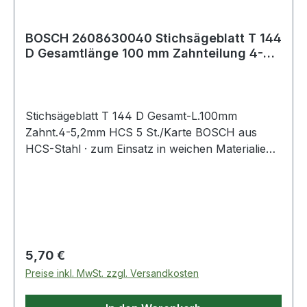
BOSCH 2608630040 Stichsägeblatt T 144
D Gesamtlänge 100 mm Zahnteilung 4-
5,2 mm
Stichsägeblatt T 144 D Gesamt-L.100mm
Zahnt.4-5,2mm HCS 5 St./Karte BOSCH aus
HCS-Stahl · zum Einsatz in weichen Materialien
wie Holz, Holzfaserplatten, Kunststoffe etc. ·
passend für Stichsägen der Fabrikate Bosch,
DeWalt, Festool, Flex, Makita, Metabo,
Milwaukee, AEG
Regulärer Preis:
5,70 €
Preise inkl. MwSt. zzgl. Versandkosten