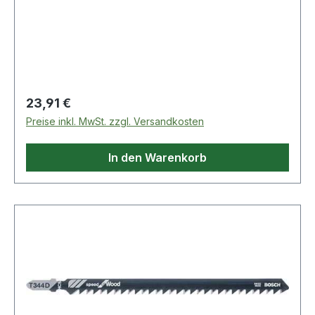
Materialien wie Holz, Holzfaserplatten,
Kunststoffe etc. · passend für Stichsägen der
Fabrikate Bosch, DeWalt, Festool, Flex, Makita,
Metabo, Milwaukee, AEG
Regulärer Preis:
23,91 €
Preise inkl. MwSt. zzgl. Versandkosten
In den Warenkorb