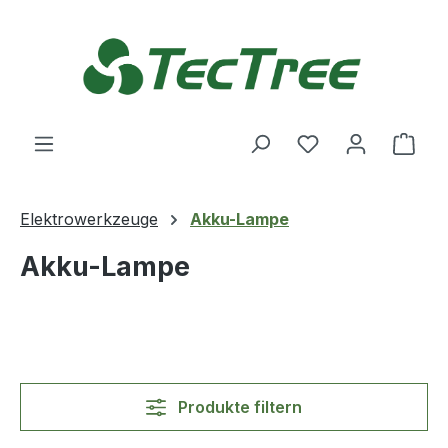
Zum Hauptinhalt springen
Du hast 0 Produ
Ware
Elektrowerkzeuge
Akku-Lampe
Akku-Lampe
Produkte filtern