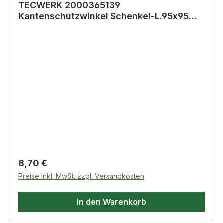
TECWERK 2000365139
Kantenschutzwinkel Schenkel-L.95x95mm
rot m.Schlitz 10 St./Se
Regulärer Preis:
8,70 €
Preise inkl. MwSt. zzgl. Versandkosten
In den Warenkorb