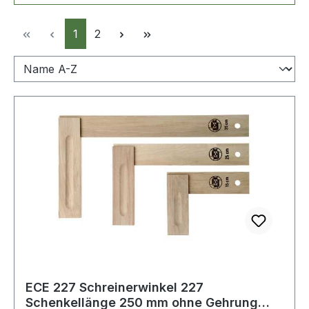
Seite
Seite
1
2
ECE 227 Schreinerwinkel 227
Schenkellänge 250 mm ohne Gehrung