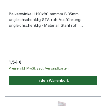
Balkenwinkel L120x80 mmmm B.35mm
ungleichschenklig STA roh Ausführung:
ungleichschenklig · Material: Stahl roh ·
Oberfläche: galvanisch verzinkt,
dickschichtpassiviertWeitere technische
Eigenschaften:· Oberfläche: galvanisch verzinkt,
dickschichtpassiviert· Maß c: 35mm· Maß a:
80mm· Maß b: 120mm
Regulärer Preis:
1,54 €
Preise inkl. MwSt. zzgl. Versandkosten
In den Warenkorb