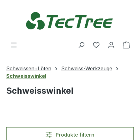
Zum Hauptinhalt springen
Du hast 0 Produ
Ware
Schweissen+Löten
Schweiss-Werkzeuge
Schweisswinkel
Schweisswinkel
Produkte filtern