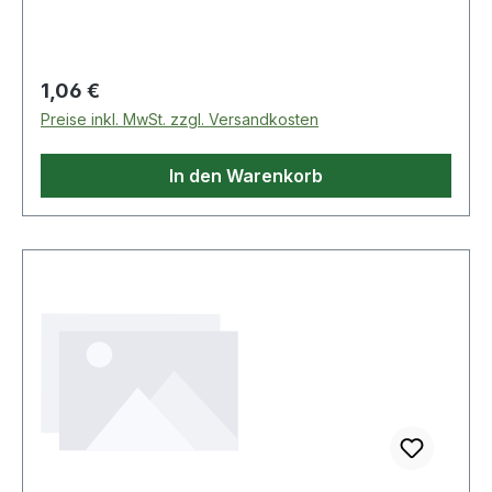
dickschichtpassiviert· Maß c: 40mm· Maß a:
50mm· Maß b: 100mm
Regulärer Preis:
1,06 €
Preise inkl. MwSt. zzgl. Versandkosten
In den Warenkorb