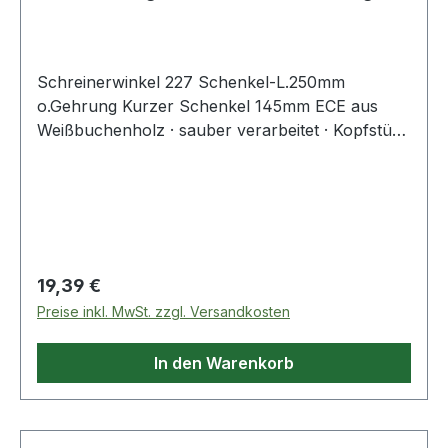
Kurzer Schenkel 14
Schreinerwinkel 227 Schenkel-L.250mm
o.Gehrung Kurzer Schenkel 145mm ECE aus
Weißbuchenholz · sauber verarbeitet · Kopfstück
mit handlicher HohlkehleWeitere technische
Eigenschaften:· Kurzer Schenkel: 145mm
Regulärer Preis:
19,39 €
Preise inkl. MwSt. zzgl. Versandkosten
In den Warenkorb