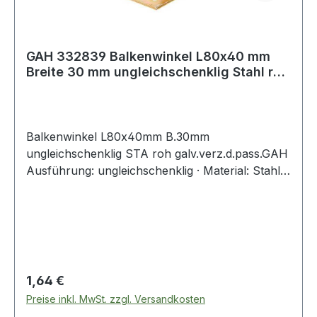
GAH 332839 Balkenwinkel L80x40 mm
Breite 30 mm ungleichschenklig Stahl roh
galv
Balkenwinkel L80x40mm B.30mm
ungleichschenklig STA roh galv.verz.d.pass.GAH
Ausführung: ungleichschenklig · Material: Stahl
roh · Oberfläche: galvanisch verzinkt,
dickschichtpassiviertWeitere technische
Eigenschaften:· Oberfläche: galvanisch verzinkt,
dickschichtpassiviert· Maß c: 30mm· Maß a:
40mm· Maß b: 80mm
Regulärer Preis:
1,64 €
Preise inkl. MwSt. zzgl. Versandkosten