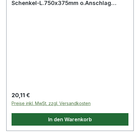
Schenkel-L.750x375mm o.Anschlag
TECWERK 20008
Regulärer Preis:
20,11 €
Preise inkl. MwSt. zzgl. Versandkosten
In den Warenkorb