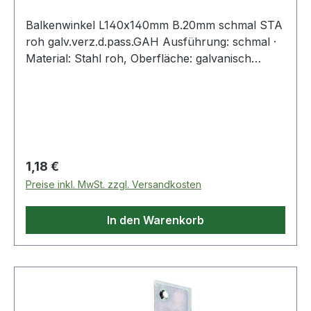
Balkenwinkel L140x140mm B.20mm schmal STA
roh galv.verz.d.pass.GAH Ausführung: schmal ·
Material: Stahl roh, Oberfläche: galvanisch
verzinkt, dickschichtpassiviert · Materialstärke 5
mmWeitere technische Eigenschaften:·
Oberfläche: galvanisch verzinkt,
dickschichtpassiviert· Maß c: 20mm· Maß a:
140mm· Maß b: 140mm
Regulärer Preis:
1,18 €
Preise inkl. MwSt. zzgl. Versandkosten
In den Warenkorb