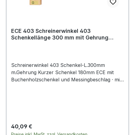
ECE 403 Schreinerwinkel 403
Schenkellänge 300 mm mit Gehrung
Kurzer Schenkel 180
Schreinerwinkel 403 Schenkel-L.300mm
m.Gehrung Kurzer Schenkel 180mm ECE mit
Buchenholzschenkel und Messingbeschlag · mit
blauer Stahlzunge und Gehrung Weitere
technische Eigenschaften: · Kurzer Schenkel:
180mm
Regulärer Preis:
40,09 €
Preise inkl. MwSt. zzgl. Versandkosten