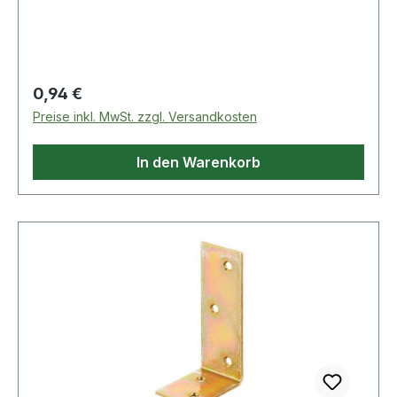
Oberfläche: galvanisch verzinkt,
dickschichtpassiviert · Anzahl Löcher: 2 / 1 · Maß
c: 20mm · Maß a: 65mm · Maß b: 80mm
Regulärer Preis:
0,94 €
Preise inkl. MwSt. zzgl. Versandkosten
In den Warenkorb