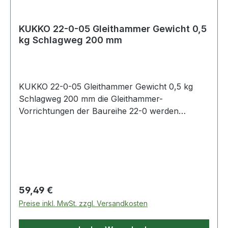
KUKKO 22-0-05 Gleithammer Gewicht 0,5
kg Schlagweg 200 mm
KUKKO 22-0-05 Gleithammer Gewicht 0,5 kg
Schlagweg 200 mm die Gleithammer-
Vorrichtungen der Baureihe 22-0 werden
gemeinsam mit Innenausziehern der Baureihe 21
genutztWeitere technische Eigenschaften:·
Gewicht: 0,5kg· passend zu Innenausziehern: 21-
0 21-2 / 21-0-E /21-4-E/ 21-5
Regulärer Preis:
59,49 €
Preise inkl. MwSt. zzgl. Versandkosten