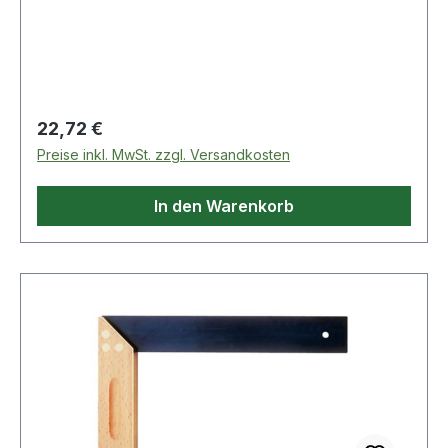
Eigenschaften:· Kurzer Schenkel: 185mm
Regulärer Preis:
22,72 €
Preise inkl. MwSt. zzgl. Versandkosten
In den Warenkorb