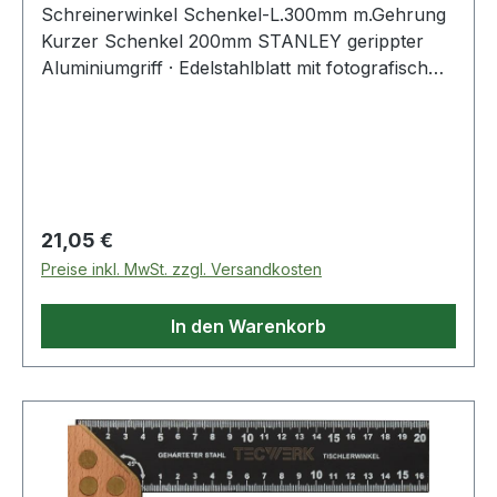
Schreinerwinkel Schenkel-L.300mm m.Gehrung
Kurzer Schenkel 200mm STANLEY gerippter
Aluminiumgriff · Edelstahlblatt mit fotografisch
tiefgeätzter und beidseitiger mm-Einteilung · auch
für 45°-Winkel Weitere technische
Eigenschaften: · Kurzer Schenkel: 200mm
Regulärer Preis:
21,05 €
Preise inkl. MwSt. zzgl. Versandkosten
In den Warenkorb