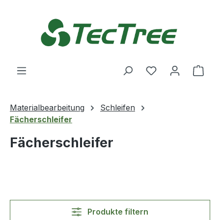
Zum Hauptinhalt springen
Du hast 0 Produ
Ware
Materialbearbeitung
Schleifen
Fächerschleifer
Fächerschleifer
Produkte filtern