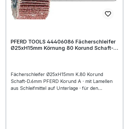
PFERD TOOLS 44406086 Fächerschleifer
Ø25xH15mm Körnung 80 Korund Schaft-Ø
6 mm
Fächerschleifer Ø25xH15mm K.80 Korund
Schaft-D.6mm PFERD Korund A · mit Lamellen
aus Schleifmittel auf Unterlage · für den
universellen Einsatz von Grob- bis Feinschliff ·
Schaft-Ø 6 mm · Auch geeignet zur Bearbeitung
von Messing, Kupfer und ZinkWeitere technische
Eigenschaften:· Schaft-Ø: 6mm