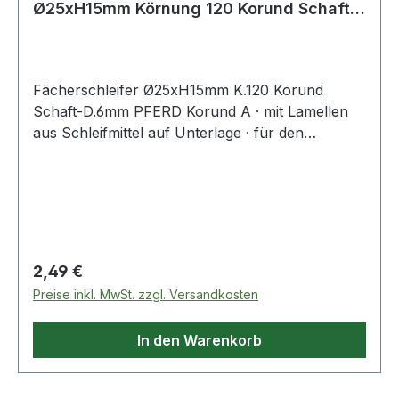
Ø25xH15mm Körnung 120 Korund Schaft-
Ø 6 mm
Fächerschleifer Ø25xH15mm K.120 Korund
Schaft-D.6mm PFERD Korund A · mit Lamellen
aus Schleifmittel auf Unterlage · für den
universellen Einsatz von Grob- bis Feinschliff ·
Schaft-Ø 6 mm · Auch geeignet zur Bearbeitung
von Messing, Kupfer und ZinkWeitere technische
Eigenschaften:· Schaft-Ø: 6mm
Regulärer Preis:
2,49 €
Preise inkl. MwSt. zzgl. Versandkosten
In den Warenkorb