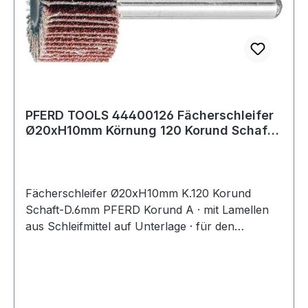
PFERD TOOLS 44400126 Fächerschleifer
Ø20xH10mm Körnung 120 Korund Schaft-
Ø 6 mm
Fächerschleifer Ø20xH10mm K.120 Korund
Schaft-D.6mm PFERD Korund A · mit Lamellen
aus Schleifmittel auf Unterlage · für den
universellen Einsatz von Grob- bis Feinschliff ·
Schaft-Ø 6 mm · Auch geeignet zur Bearbeitung
von Messing, Kupfer und ZinkWeitere technische
Eigenschaften:· Schaft-Ø: 6mm