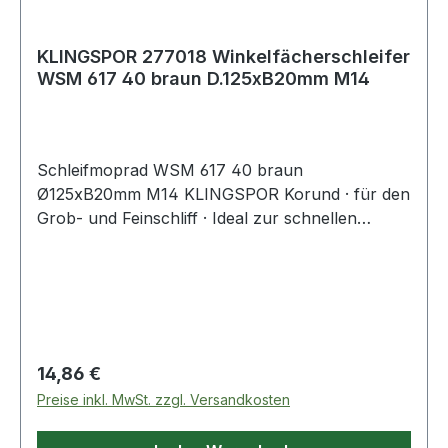
KLINGSPOR 277018 Winkelfächerschleifer
WSM 617 40 braun D.125xB20mm M14
Schleifmoprad WSM 617 40 braun
Ø125xB20mm M14 KLINGSPOR Korund · für den
Grob- und Feinschliff · Ideal zur schnellen
Bearbeitung von Schweißnähten und dem
Entfernen von Farbschichten · Aufnahme M14
Weitere technische Eigenschaften: · Aufnahme:
M14 · max. Drehzahl: 12200min-¹
Regulärer Preis:
14,86 €
Preise inkl. MwSt. zzgl. Versandkosten