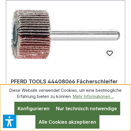
PFERD TOOLS 44408066 Fächerschleifer
Ø40xH20mm Körnung 60 Korund Schaft-
Diese Website verwendet Cookies, um eine bestmögliche
Ø 6 mm
Erfahrung bieten zu können.
Mehr Informationen ...
Konfigurieren
Nur technisch notwendige
Fächerschleifer Ø40xH20mm K.60 Korund
Schaft-D.6mm PFERD Korund A · mit Lamellen
Alle Cookies akzeptieren
aus Schleifmittel auf Unterlage · für den