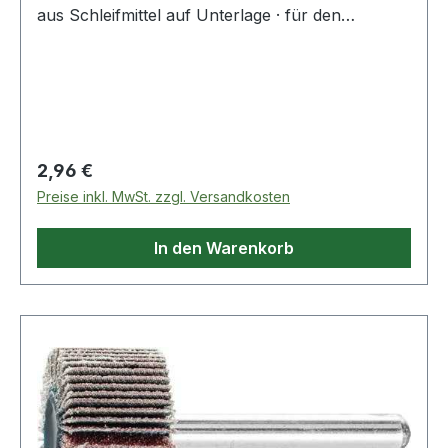
aus Schleifmittel auf Unterlage · für den
universellen Einsatz von Grob- bis Feinschliff ·
Schaft-Ø 6 mm · Auch geeignet zur Bearbeitung
von Messing, Kupfer und ZinkWeitere technische
Eigenschaften:· Schaft-Ø: 6mm
Regulärer Preis:
2,96 €
Preise inkl. MwSt. zzgl. Versandkosten
In den Warenkorb