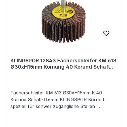
KLINGSPOR 12843 Fächerschleifer KM 613
Ø30xH15mm Körnung 40 Korund Schaft-Ø
6 mm
Fächerschleifer KM 613 Ø30xH15mm K.40
Korund Schaft-D.6mm KLINGSPOR Korund ·
speziell für schwer zugängliche Stellen ·
geeignet für alle Geradschleifer und
Bohrmaschinen mit einer Drehzahlregulierung ·
anpassungsfähige Lamellenstruktur und