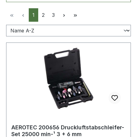
Seite
Seite
Seite
1
2
3
AEROTEC 200656 Druckluftstabschleifer-
Set 25000 min-¹ 3 + 6 mm