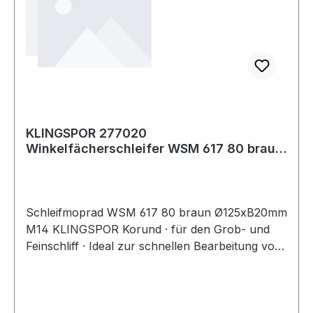
KLINGSPOR 277020
Winkelfächerschleifer WSM 617 80 braun
D.125xB20mm M14
Schleifmoprad WSM 617 80 braun Ø125xB20mm
M14 KLINGSPOR Korund · für den Grob- und
Feinschliff · Ideal zur schnellen Bearbeitung von
Schweißnähten und dem Entfernen von
Farbschichten · Aufnahme M14 Weitere
technische Eigenschaften: · Aufnahme: M14 ·
max. Drehzahl: 12200min-¹