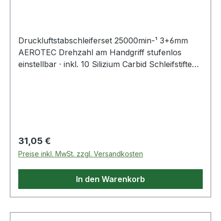
Druckluftstabschleiferset 25000min-¹ 3+6mm
AEROTEC Drehzahl am Handgriff stufenlos
einstellbar · inkl. 10 Silizium Carbid Schleifstiften
in verschiedenen Größen und Körnungen ·
Koffer Weitere technische Eigenschaften: ·
Gewicht: 0,92kg
Regulärer Preis:
31,05 €
Preise inkl. MwSt. zzgl. Versandkosten
In den Warenkorb