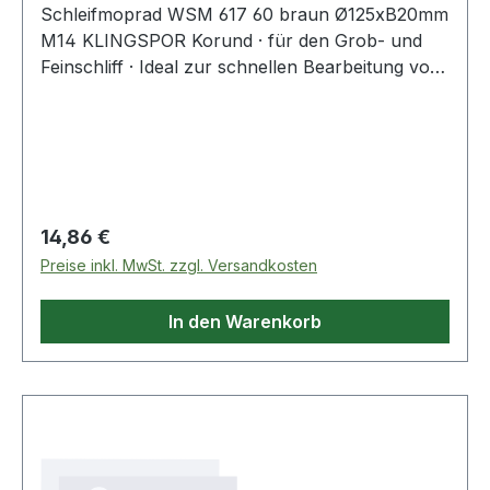
Schleifmoprad WSM 617 60 braun Ø125xB20mm
M14 KLINGSPOR Korund · für den Grob- und
Feinschliff · Ideal zur schnellen Bearbeitung von
Schweißnähten und dem Entfernen von
Farbschichten · Aufnahme M14 Weitere
technische Eigenschaften: · Aufnahme: M14 ·
max. Drehzahl: 12200min-¹
Regulärer Preis:
14,86 €
Preise inkl. MwSt. zzgl. Versandkosten
In den Warenkorb