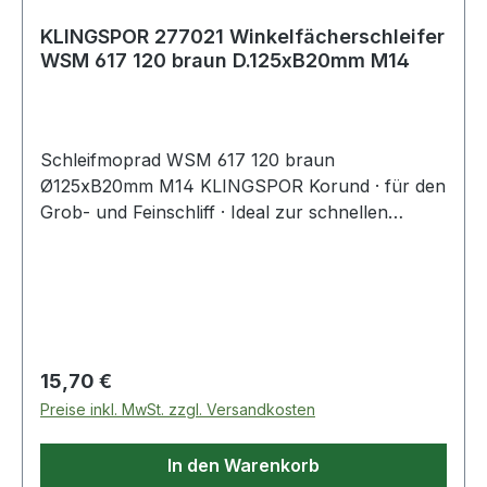
KLINGSPOR 277021 Winkelfächerschleifer
WSM 617 120 braun D.125xB20mm M14
Schleifmoprad WSM 617 120 braun
Ø125xB20mm M14 KLINGSPOR Korund · für den
Grob- und Feinschliff · Ideal zur schnellen
Bearbeitung von Schweißnähten und dem
Entfernen von Farbschichten · Aufnahme M14
Weitere technische Eigenschaften: · Aufnahme:
M14 · max. Drehzahl: 12200min-¹
Regulärer Preis:
15,70 €
Preise inkl. MwSt. zzgl. Versandkosten
In den Warenkorb