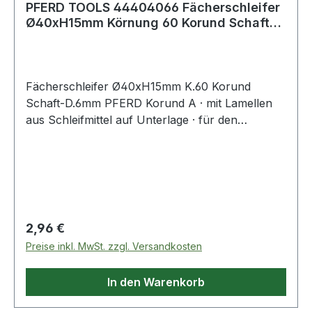
PFERD TOOLS 44404066 Fächerschleifer
Ø40xH15mm Körnung 60 Korund Schaft-Ø
6 mm
Fächerschleifer Ø40xH15mm K.60 Korund
Schaft-D.6mm PFERD Korund A · mit Lamellen
aus Schleifmittel auf Unterlage · für den
universellen Einsatz von Grob- bis Feinschliff ·
Schaft-Ø 6 mm · Auch geeignet zur Bearbeitung
von Messing, Kupfer und ZinkWeitere technische
Eigenschaften:· Schaft-Ø: 6mm
Regulärer Preis:
2,96 €
Preise inkl. MwSt. zzgl. Versandkosten
In den Warenkorb