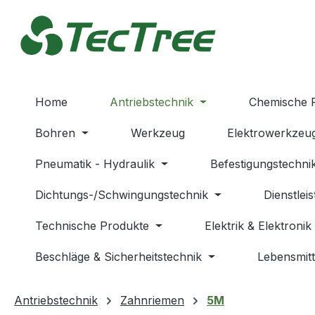
m Hauptinhalt springen
Zur Suche springen
Zur Hauptnavigation springen
Home
Antriebstechnik
Chemische 
Bohren
Werkzeug
Elektrowerkzeu
Pneumatik - Hydraulik
Befestigungstechni
Dichtungs-/Schwingungstechnik
Dienstlei
Technische Produkte
Elektrik & Elektronik
Beschläge & Sicherheitstechnik
Lebensmitt
Antriebstechnik
Zahnriemen
5M