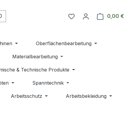
Du hast 0 Produkte auf 
0,00 €
Ware
hinen
Oberflächenbearbeitung
Materialbearbeitung
mische & Technische Produkte
öten
Spanntechnik
Arbeitsschutz
Arbeitsbekleidung