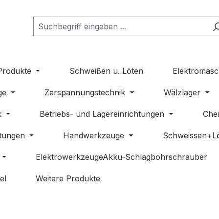
Produkte
Schweißen u. Löten
Elektromasc
ge
Zerspannungstechnik
Wälzlager
k
Betriebs- und Lagereinrichtungen
Che
stungen
Handwerkzeuge
Schweissen+L
ElektrowerkzeugeAkku-Schlagbohrschrauber
el
Weitere Produkte