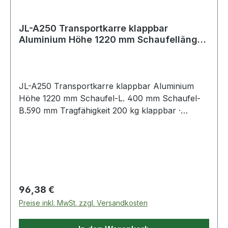
JL-A250 Transportkarre klappbar
Aluminium Höhe 1220 mm Schaufellänge
400 mm Sch
JL-A250 Transportkarre klappbar Aluminium
Höhe 1220 mm Schaufel-L. 400 mm Schaufel-
B.590 mm Tragfähigkeit 200 kg klappbar ·
robuste Aluminiumausführung · Räder und
Schaufel bequem mit einem Handgriff an- und
abklappbar, Griffholm einschiebbar · Handgriffe
platzsparend einklappbar · Räder mit
Polymerbereifung (TPR)Weitere technische
Eigenschaften:· Tiefe geklappt: 90mm·
Regulärer Preis:
96,38 €
Schaufellänge: 400mm· Gewicht: 11kg· Rad-Ø:
Preise inkl. MwSt. zzgl. Versandkosten
200mm· Gestell: Aluminium· Schaufelbreite:
590mm· Höhe geklappt: 1030mm· Breite