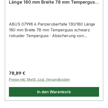
Länge 180 mm Breite 78 mm Temperguss
schwar
ABUS 07998 6 Panzerüberfalle 130/180 Länge
180 mm Breite 78 mm Temperguss schwarz
robuster Temperguss · Absicherung von
größeren Werten, Gegenständen oder bei
hohem Diebstahlrisiko · zur Absicherung von
Lagerhallen, Container, LKWs etc. · geeignet für
"einschlagende" Türen, d.h. Türblatt und
Türrahmen liegen auf einer Ebene · zur
Verwendung mit einem Vorhangschloss ·
Regulärer Preis:
78,89 €
gehärtete Stahlöse · zwei gehärtete Gelenkstifte
Preise inkl. MwSt. zzgl. Versandkosten
mit Ausschlagschutz · Schrauben liegen nach
der Montage verdeckt, die Gelenkstifte sind
In den Warenkorb
gegen Heraustreiben geschützt