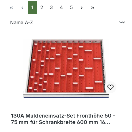
Seite
Seite
Seite
Seite
Seite
1
2
3
4
5
130A Muldeneinsatz-Set Fronthöhe 50 -
75 mm für Schrankbreite 600 mm 16
Einsät