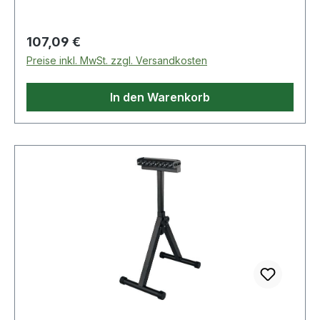
Tragfähigkeit 100 kg · Flächenlast auf der
gesamten Auflagenbreite
Regulärer Preis:
107,09 €
Preise inkl. MwSt. zzgl. Versandkosten
In den Warenkorb