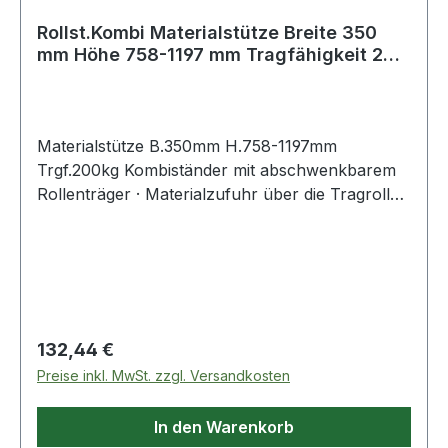
Rollst.Kombi Materialstütze Breite 350
mm Höhe 758-1197 mm Tragfähigkeit 200
k
Materialstütze B.350mm H.758-1197mm
Trgf.200kg Kombiständer mit abschwenkbarem
Rollenträger · Materialzufuhr über die Tragrolle
oder den Kugelrollen-Träger möglich · 2-Fuß-
Stahlkonstruktion, schwarz lackiert · Tragrolle
Stahl verzinkt Ø 60 x 1,5mm · Kugelleiste mit 8
Kugeln · stufenlose Höhenverstellung,
zusammenklappbar · Niveauausgleich für
unebene Böden · Tragfähigkeit 200 kg ·
Regulärer Preis:
132,44 €
Flächenlast auf der gesamten Auflagenbreite
Preise inkl. MwSt. zzgl. Versandkosten
In den Warenkorb