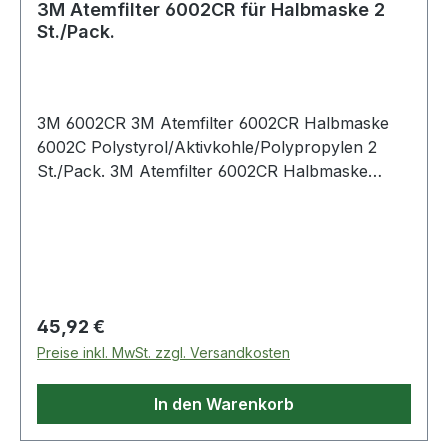
3M Atemfilter 6002CR für Halbmaske 2
St./Pack.
3M 6002CR 3M Atemfilter 6002CR Halbmaske
6002C Polystyrol/Aktivkohle/Polypropylen 2
St./Pack. 3M Atemfilter 6002CR Halbmaske
6002C Polystyrol/Aktivkohle/Polypropylen 2
St./Pack.
Regulärer Preis:
45,92 €
Preise inkl. MwSt. zzgl. Versandkosten
In den Warenkorb