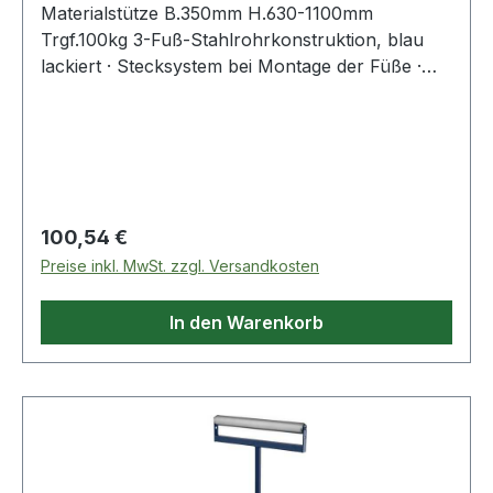
Materialstütze B.350mm H.630-1100mm
Trgf.100kg 3-Fuß-Stahlrohrkonstruktion, blau
lackiert · Stecksystem bei Montage der Füße ·
Tragrolle Stahl verzinkt Ø 50 x 1,5 mm ·
stufenlose Höhenverstellung · durch
unterschiedliche Positionierung der Tragrolle mit
oder ohne seitlichen Anschlag einsetzbar ·
Tragfähigkeit 100 kg · Flächenlast auf der
gesamten Auflagenbreite
Regulärer Preis:
100,54 €
Preise inkl. MwSt. zzgl. Versandkosten
In den Warenkorb