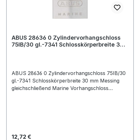
ABUS 28636 0 Zylindervorhangschloss
75IB/30 gl.-7341 Schlosskörperbreite 30
mm M
ABUS 28636 0 Zylindervorhangschloss 75IB/30
gl.-7341 Schlosskörperbreite 30 mm Messing
gleichschließend Marine Vorhangschloss
geeignet zur Absicherung von mittleren Werten
und Gegenständen bei starken
Witterungseinflüssen · Schlosskörper aus
massivem Messing
Regulärer Preis:
12,72 €