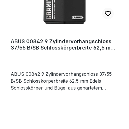
ABUS 00842 9 Zylindervorhangschloss
37/55 B/SB Schlosskörperbreite 62,5 mm
Edels
ABUS 00842 9 Zylindervorhangschloss 37/55
B/SB Schlosskörperbreite 62,5 mm Edels
Schlosskörper und Bügel aus gehärtetem
Spezialstahl · doppelte Bügel-Verriegelung für
extremen Zugwiderstand · erhältlich mit
Sicherungskarte zum Schutz gegen
unerwünschte Schlüsselkopien · einer der
beiden Schlüssel ist mit einem LED-Licht