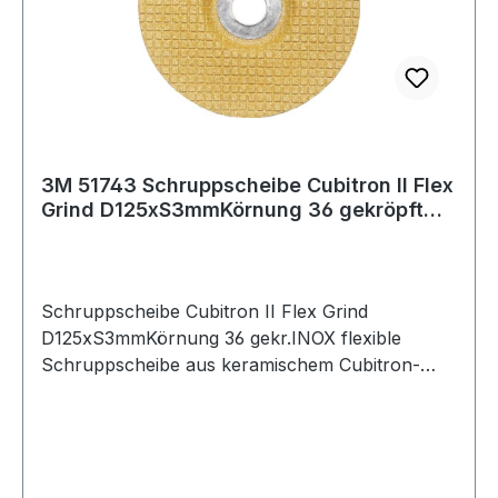
Eigenschaften: · Länge geklappt: 200mm ·
Sprossenabstand: 315mm · max.
Gesamtbelastung: 300kg · Höhe geklappt:
100mm · Breite geklappt: 340mm
3M 51743 Schruppscheibe Cubitron II Flex
Grind D125xS3mmKörnung 36 gekröpft
INOX
Schruppscheibe Cubitron II Flex Grind
D125xS3mmKörnung 36 gekr.INOX flexible
Schruppscheibe aus keramischem Cubitron-
Korn · geeignet für die Edelstahl- und
Aluminiumbearbeitung · speziell entwickelt für
höchste Ansprüche an Abtragleistung und
Langlebigkeit · wesentlich geringere Vibration ·
weniger Lärm und Staub · verbesserter