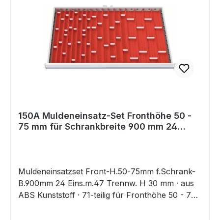
150A Muldeneinsatz-Set Fronthöhe 50 -
75 mm für Schrankbreite 900 mm 24
Einsät
Muldeneinsatzset Front-H.50-75mm f.Schrank-
B.900mm 24 Eins.m.47 Trennw. H 30 mm · aus
ABS Kunststoff · 71-teilig für Fronthöhe 50 - 75
mm · für Schubladen-Innenmaße B 900 x T 600
mm · 8 Muldenplatten mit 4 Mulden · 8