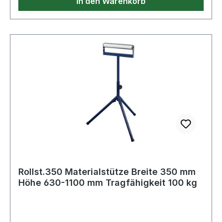
In den Warenkorb
geklappt: 590mm· Schaufelausführung:
Aluminium
Rollst.350 Materialstütze Breite 350 mm
Höhe 630-1100 mm Tragfähigkeit 100 kg