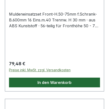
Muldeneinsatzset Front-H.50-75mm f.Schrank-
B.600mm 16 Eins.m.40 Trennw. H 30 mm · aus
ABS Kunststoff · 56-teilig für Fronthöhe 50 - 75
mm · für Schubladen-Innenmaße B 600 x T 600
mm · 4 Muldenplatten mit 4 Mulden · 8
Muldenplatten mit 3 Mulden · 4 Muldenplatten
mit 2 Mulden · 18 Trennwände für 4 Mulden · 17
Trennwände für 3 Mulden · 5 Trennwände für 2
Mulden
Regulärer Preis:
79,48 €
Preise inkl. MwSt. zzgl. Versandkosten
In den Warenkorb