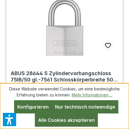
ABUS 28644 5 Zylindervorhangschloss
75IB/50 gl.-7561 Schlosskörperbreite 50
mm M
Diese Website verwendet Cookies, um eine bestmögliche
Erfahrung bieten zu können.
Mehr Informationen ...
ABUS 28644 5 Zylindervorhangschloss 75IB/50
Konfigurieren
Nur technisch notwendige
gl.-7561 Schlosskörperbreite 50 mm Messing
gleichschließend Marine Vorhangschloss
Alle Cookies akzeptieren
geeignet zur Absicherung von mittleren Werten