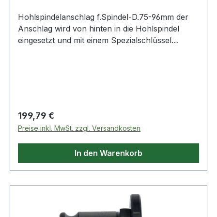
Hohlspindelanschlag f.Spindel-D.75-96mm der
Anschlag wird von hinten in die Hohlspindel
eingesetzt und mit einem Spezialschlüssel
angezogen · durch das Anziehen der
Spannschraube werden die Spannbacken an die
Innenwand der Hohlspindel gedrückt, dadurch
ist ein sicherer Sitz des Anschlages gewährleistet
· mit dem Schlüssel wird der Anschlag gelöst und
in der Länge verschoben Weitere technische
Regulärer Preis:
199,79 €
Eigenschaften: · für Spindel-Ø: 75-96mm
Preise inkl. MwSt. zzgl. Versandkosten
Lieferung inkl. Spezialschlüssel
In den Warenkorb