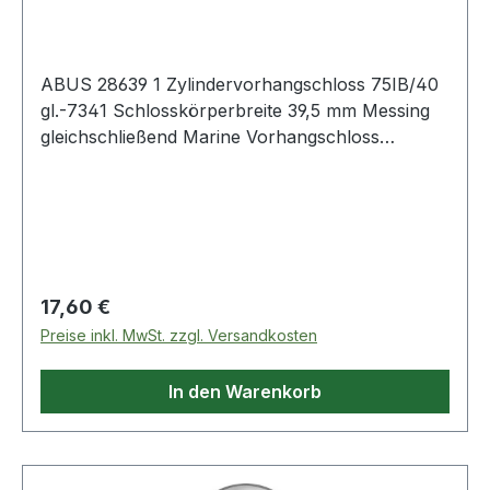
mm
ABUS 28639 1 Zylindervorhangschloss 75IB/40
gl.-7341 Schlosskörperbreite 39,5 mm Messing
gleichschließend Marine Vorhangschloss
geeignet zur Absicherung von mittleren Werten
und Gegenständen bei starken
Witterungseinflüssen · Schlosskörper aus
massivem Messing
Regulärer Preis:
17,60 €
Preise inkl. MwSt. zzgl. Versandkosten
In den Warenkorb