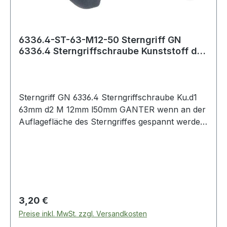
6336.4-ST-63-M12-50 Sterngriff GN
6336.4 Sterngriffschraube Kunststoff d1
63 mm
Sterngriff GN 6336.4 Sterngriffschraube Ku.d1
63mm d2 M 12mm l50mm GANTER wenn an der
Auflagefläche des Sterngriffes gespannt werden
soll, sind die Formen TE und SG vorzuziehen ·
Ausführung und Maße der Sterngriffe: DIN 6336
KT - Kunststoff (KT) Weitere technische
Eigenschaften: · d1: 63mm · d2: M 12mm · l: 50mm
weitere Ausführungen auf Anfrage
Regulärer Preis:
3,20 €
Preise inkl. MwSt. zzgl. Versandkosten