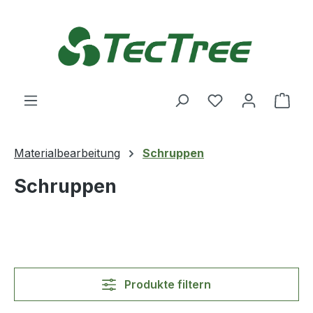
Zum Hauptinhalt springen
Du hast 0 Produ
Ware
Materialbearbeitung
Schruppen
Schruppen
Produkte filtern