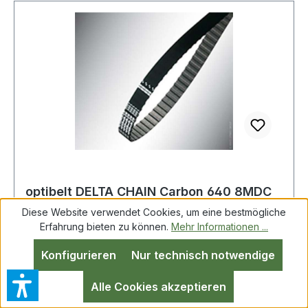
er die optimale Alternative zu Antrieben mit
Rollenketten. Die innovative Materialkombination
aus einer extrem widerstandsfähigen
Polyurethanmischung, einem abriebfesten und
speziell behandelten Polyamidgewebe sowie dem
Carbonzugstrang machen den optibelt DELTA
CHAIN Carbon sehr hoch belastbar und
zugleich beständig gegenüber einer Vielzahl von
Chemikalien, Ölen und Flüssigkeiten.
optibelt DELTA CHAIN Carbon 640 8MDC
36 Hochleistungs-Zahnriemen, metrisch
Diese Website verwendet Cookies, um eine bestmögliche
Erfahrung bieten zu können.
Mehr Informationen ...
Konfigurieren
Nur technisch notwendige
optibelt DELTA CHAIN Carbon 640 8MDC 36
Hochleistungs-Zahnriemen, metrisch Der
Alle Cookies akzeptieren
optibelt DELTA CHAIN Carbon ist ein neuer