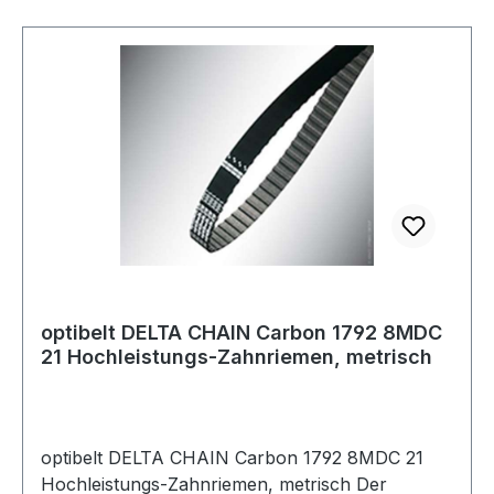
Leistungswerte. Dank seines Carbon Cordes ist
er die optimale Alternative zu Antrieben mit
Rollenketten. Die innovative Materialkombination
aus einer extrem widerstandsfähigen
Polyurethanmischung, einem abriebfesten und
speziell behandelten Polyamidgewebe sowie dem
Carbonzugstrang machen den optibelt DELTA
CHAIN Carbon sehr hoch belastbar und
zugleich beständig gegenüber einer Vielzahl von
Chemikalien, Ölen und Flüssigkeiten.
optibelt DELTA CHAIN Carbon 1792 8MDC
21 Hochleistungs-Zahnriemen, metrisch
optibelt DELTA CHAIN Carbon 1792 8MDC 21
Hochleistungs-Zahnriemen, metrisch Der