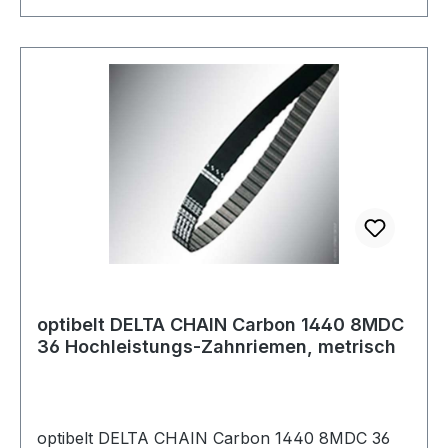
Beanspruchungen und hohen Lasten beste
Leistungswerte. Dank seines Carbon Cordes ist
er die optimale Alternative zu Antrieben mit
Rollenketten. Die innovative Materialkombination
aus einer extrem widerstandsfähigen
Polyurethanmischung, einem abriebfesten und
speziell behandelten Polyamidgewebe sowie dem
Carbonzugstrang machen den optibelt DELTA
CHAIN Carbon sehr hoch belastbar und
zugleich beständig gegenüber einer Vielzahl von
Chemikalien, Ölen und Flüssigkeiten.
optibelt DELTA CHAIN Carbon 1440 8MDC
36 Hochleistungs-Zahnriemen, metrisch
optibelt DELTA CHAIN Carbon 1440 8MDC 36