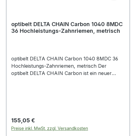
Chemikalien, Ölen und Flüssigkeiten.
optibelt DELTA CHAIN Carbon 1040 8MDC
36 Hochleistungs-Zahnriemen, metrisch
optibelt DELTA CHAIN Carbon 1040 8MDC 36
Hochleistungs-Zahnriemen, metrisch Der
optibelt DELTA CHAIN Carbon ist ein neuer
Hochleistungs-Zahnriemen, der im Markt
Maßstäbe setzt. Bis zu 100 % höhere
Leistungsübertragung gegenüber Hochleistungs-
Zahnriemen aus Gummi sind möglich. Die
Baubreite des Antriebs kann somit erheblich
verringert werden. Besonders im Vordergrund
Regulärer Preis:
155,05 €
stehen hierbei Antriebe mit sehr hohen
Preise inkl. MwSt. zzgl. Versandkosten
Drehmomenten. Der optibelt DELTA CHAIN