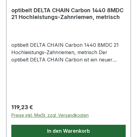
optibelt DELTA CHAIN Carbon 1440 8MDC
21 Hochleistungs-Zahnriemen, metrisch
optibelt DELTA CHAIN Carbon 1440 8MDC 21
Hochleistungs-Zahnriemen, metrisch Der
optibelt DELTA CHAIN Carbon ist ein neuer
Hochleistungs-Zahnriemen, der im Markt
Maßstäbe setzt. Bis zu 100 % höhere
Leistungsübertragung gegenüber Hochleistungs-
Zahnriemen aus Gummi sind möglich. Die
Baubreite des Antriebs kann somit erheblich
verringert werden. Besonders im Vordergrund
Regulärer Preis:
119,23 €
stehen hierbei Antriebe mit sehr hohen
Preise inkl. MwSt. zzgl. Versandkosten
Drehmomenten. Der optibelt DELTA CHAIN
Carbon wurde für hohe Drehmomente
In den Warenkorb
konzipiert und liefert auch bei extremen