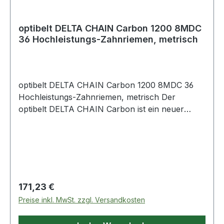
optibelt DELTA CHAIN Carbon 1200 8MDC
36 Hochleistungs-Zahnriemen, metrisch
optibelt DELTA CHAIN Carbon 1200 8MDC 36
Hochleistungs-Zahnriemen, metrisch Der
optibelt DELTA CHAIN Carbon ist ein neuer
Hochleistungs-Zahnriemen, der im Markt
Maßstäbe setzt. Bis zu 100 % höhere
Leistungsübertragung gegenüber Hochleistungs-
Zahnriemen aus Gummi sind möglich. Die
Baubreite des Antriebs kann somit erheblich
verringert werden. Besonders im Vordergrund
Regulärer Preis:
171,23 €
stehen hierbei Antriebe mit sehr hohen
Preise inkl. MwSt. zzgl. Versandkosten
Drehmomenten. Der optibelt DELTA CHAIN
Carbon wurde für hohe Drehmomente