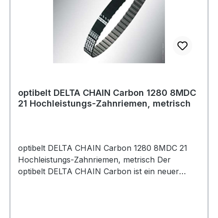
speziell behandelten Polyamidgewebe sowie dem
Carbonzugstrang machen den optibelt DELTA
CHAIN Carbon sehr hoch belastbar und
zugleich beständig gegenüber einer Vielzahl von
Chemikalien, Ölen und Flüssigkeiten.
optibelt DELTA CHAIN Carbon 1280 8MDC
21 Hochleistungs-Zahnriemen, metrisch
optibelt DELTA CHAIN Carbon 1280 8MDC 21
Hochleistungs-Zahnriemen, metrisch Der
optibelt DELTA CHAIN Carbon ist ein neuer
Hochleistungs-Zahnriemen, der im Markt
Maßstäbe setzt. Bis zu 100 % höhere
Leistungsübertragung gegenüber Hochleistungs-
Zahnriemen aus Gummi sind möglich. Die