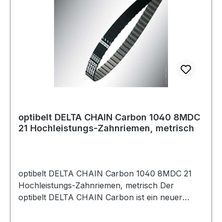
aus einer extrem widerstandsfähigen
Polyurethanmischung, einem abriebfesten und
speziell behandelten Polyamidgewebe sowie dem
Carbonzugstrang machen den optibelt DELTA
CHAIN Carbon sehr hoch belastbar und
zugleich beständig gegenüber einer Vielzahl von
Chemikalien, Ölen und Flüssigkeiten.
optibelt DELTA CHAIN Carbon 1040 8MDC
21 Hochleistungs-Zahnriemen, metrisch
optibelt DELTA CHAIN Carbon 1040 8MDC 21
Hochleistungs-Zahnriemen, metrisch Der
optibelt DELTA CHAIN Carbon ist ein neuer
Hochleistungs-Zahnriemen, der im Markt
Maßstäbe setzt. Bis zu 100 % höhere