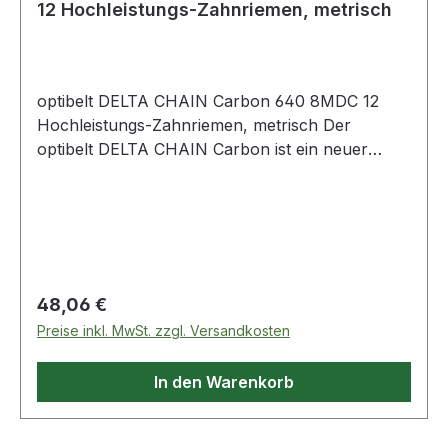
12 Hochleistungs-Zahnriemen, metrisch
optibelt DELTA CHAIN Carbon 640 8MDC 12
Hochleistungs-Zahnriemen, metrisch Der
optibelt DELTA CHAIN Carbon ist ein neuer
Hochleistungs-Zahnriemen, der im Markt
Maßstäbe setzt. Bis zu 100 % höhere
Leistungsübertragung gegenüber Hochleistungs-
Zahnriemen aus Gummi sind möglich. Die
Baubreite des Antriebs kann somit erheblich
verringert werden. Besonders im Vordergrund
Regulärer Preis:
48,06 €
stehen hierbei Antriebe mit sehr hohen
Preise inkl. MwSt. zzgl. Versandkosten
Drehmomenten. Der optibelt DELTA CHAIN
Carbon wurde für hohe Drehmomente
In den Warenkorb
konzipiert und liefert auch bei extremen
Beanspruchungen und hohen Lasten beste
Leistungswerte. Dank seines Carbon Cordes ist