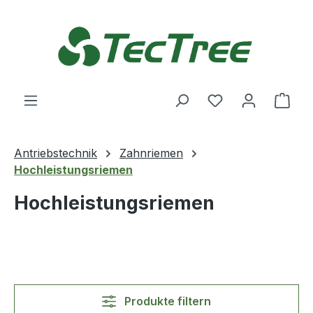
Zum Hauptinhalt springen
Du hast 0 Produ
Ware
Antriebstechnik
Zahnriemen
Hochleistungsriemen
Hochleistungsriemen
Produkte filtern