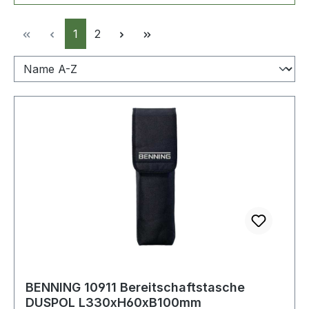
Seite
Seite
1
2
BENNING 10911 Bereitschaftstasche
DUSPOL L330xH60xB100mm