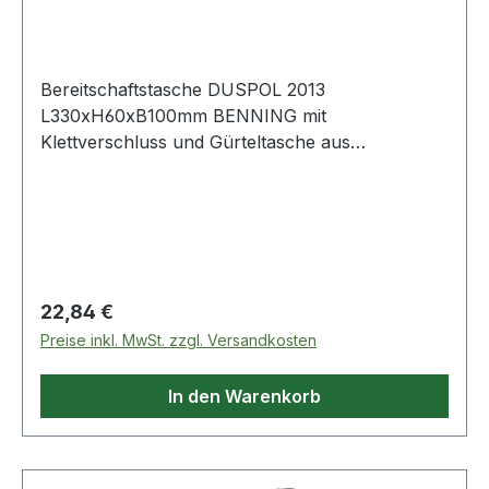
Bereitschaftstasche DUSPOL 2013
L330xH60xB100mm BENNING mit
Klettverschluss und Gürteltasche aus
strapazierfähigem Nylongewebe passend für:
DUSPOL® analog , DUSPOL® expert , DUSPOL®
digital, PROFIPOL®+ Weitere technische
Eigenschaften: · Breite: 100mm · Länge: 330mm ·
Ausführung: mit Klettverschluss und
Gürtelschlaufe · Höhe: 60mm · passend für:
Regulärer Preis:
22,84 €
DUSPOL® analog, DUSPOL® expert, DUSPOL®
Preise inkl. MwSt. zzgl. Versandkosten
digital, PROFIPOL®+ Lieferung ohne Inhalt
(Prüfgerät)
In den Warenkorb