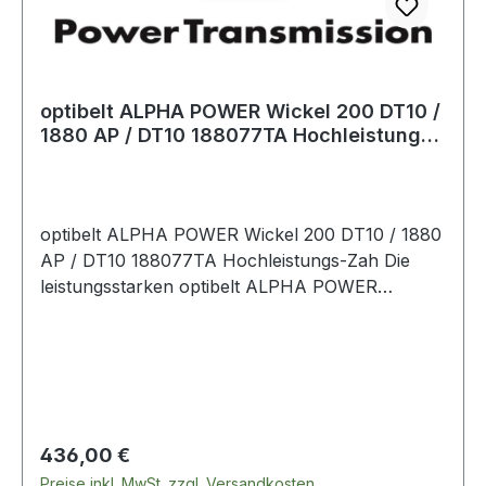
optibelt ALPHA POWER Wickel 200 DT10 /
1880 AP / DT10 188077TA Hochleistungs-
Zah
optibelt ALPHA POWER Wickel 200 DT10 / 1880
AP / DT10 188077TA Hochleistungs-Zah Die
leistungsstarken optibelt ALPHA POWER
Zahnriemen sind das Ergebnis einer
konsequenten Weiterentwicklung. Die vielfältigen
Erfahrungen mit dem ALPHA TORQUE Zahnrie­
men wurden in dieser Riemengeneration
umgesetzt.
Regulärer Preis:
436,00 €
Preise inkl. MwSt. zzgl. Versandkosten