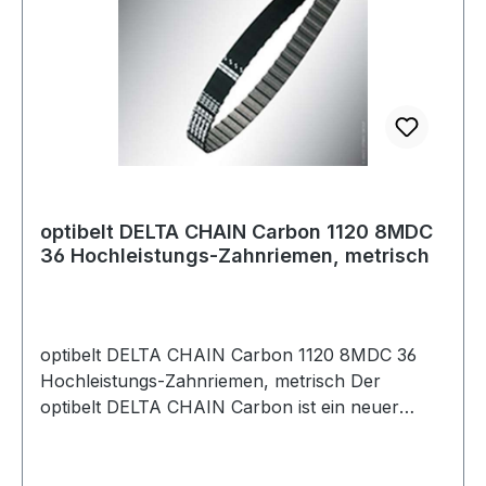
Polyurethanmischung, einem abriebfesten und
speziell behandelten Polyamidgewebe sowie dem
Carbonzugstrang machen den optibelt DELTA
CHAIN Carbon sehr hoch belastbar und
zugleich beständig gegenüber einer Vielzahl von
Chemikalien, Ölen und Flüssigkeiten.
optibelt DELTA CHAIN Carbon 1120 8MDC
36 Hochleistungs-Zahnriemen, metrisch
optibelt DELTA CHAIN Carbon 1120 8MDC 36
Hochleistungs-Zahnriemen, metrisch Der
optibelt DELTA CHAIN Carbon ist ein neuer
Hochleistungs-Zahnriemen, der im Markt
Maßstäbe setzt. Bis zu 100 % höhere
Leistungsübertragung gegenüber Hochleistungs-