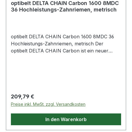
optibelt DELTA CHAIN Carbon 1600 8MDC
36 Hochleistungs-Zahnriemen, metrisch
optibelt DELTA CHAIN Carbon 1600 8MDC 36
Hochleistungs-Zahnriemen, metrisch Der
optibelt DELTA CHAIN Carbon ist ein neuer
Hochleistungs-Zahnriemen, der im Markt
Maßstäbe setzt. Bis zu 100 % höhere
Leistungsübertragung gegenüber Hochleistungs-
Zahnriemen aus Gummi sind möglich. Die
Baubreite des Antriebs kann somit erheblich
verringert werden. Besonders im Vordergrund
Regulärer Preis:
209,79 €
stehen hierbei Antriebe mit sehr hohen
Preise inkl. MwSt. zzgl. Versandkosten
Drehmomenten. Der optibelt DELTA CHAIN
Carbon wurde für hohe Drehmomente
In den Warenkorb
konzipiert und liefert auch bei extremen
Beanspruchungen und hohen Lasten beste