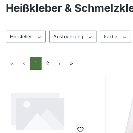
Heißkleber & Schmelzkl
Hersteller
Ausfuehrung
Farbe
Seite
Seite
1
2