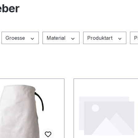
eber
Groesse
Material
Produktart
P