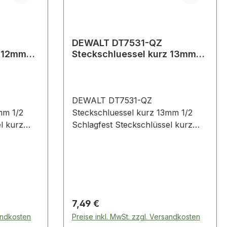
DEWALT DT7531-QZ
z 12mm
Steckschluessel kurz 13mm
1/2 Schlagfest
DEWALT DT7531-QZ
mm 1/2
Steckschluessel kurz 13mm 1/2
Schlagfest Steckschlüssel kurz
13mm 1/2 Schlagfest
obuster,
Produktstärken:|Extrem robuster,
sel|Fuer
schlagfester Steckschlüssel|Fuer
, akku-
den Einsatz in druckluft-, akku-
und kabelbetriebene
m+
Schlagschrauber 300Nm+
Regulärer Preis:
7,49 €
Gelaserte
geeignet|1/2" Aufnahme|Gelaserte
sandkosten
Preise inkl. MwSt. zzgl. Versandkosten
bgeschützt
Grössenangaben - abriebgeschützt