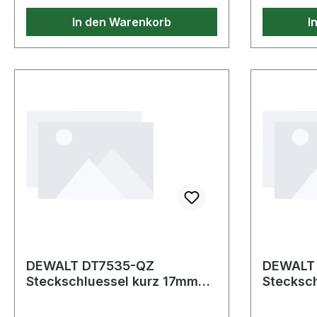
In den Warenkorb
I
DEWALT DT7535-QZ
DEWALT
Steckschluessel kurz 17mm
Stecksc
1/2 Schlagfest
1/2 schl