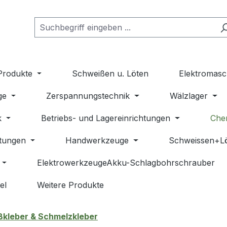
Produkte
Schweißen u. Löten
Elektromasc
ge
Zerspannungstechnik
Wälzlager
k
Betriebs- und Lagereinrichtungen
Che
stungen
Handwerkzeuge
Schweissen+L
ElektrowerkzeugeAkku-Schlagbohrschrauber
el
Weitere Produkte
ßkleber & Schmelzkleber