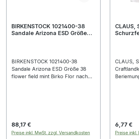
BIRKENSTOCK 1021400-38
CLAUS, S
Sandale Arizona ESD Größe
Schurzfe
38 W. schmal türkis Birko-
ca. 60 x
Flor®
BIRKENSTOCK 1021400-38
CLAUS, Sp
Sandale Arizona ESD Größe 38
Craftlandk
flower field mint Birko Flor nach
Beriemung
EN 61340 ? ESD ? Material: Birko-
Spaltlede
Flor ? Fußbett: Kork-Veloursleder ?
60 x 70 cm Weitere Produk
EVA Laufsohle
Be
Regulärer Preis:
Regulärer
88,17 €
6,77 €
Preise inkl. MwSt. zzgl. Versandkosten
Preise inkl