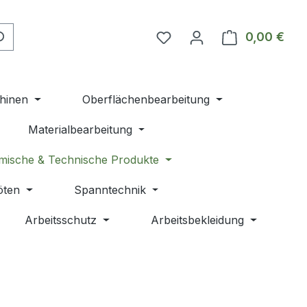
Du hast 0 Produkte auf 
0,00 €
Ware
hinen
Oberflächenbearbeitung
Materialbearbeitung
mische & Technische Produkte
öten
Spanntechnik
Arbeitsschutz
Arbeitsbekleidung