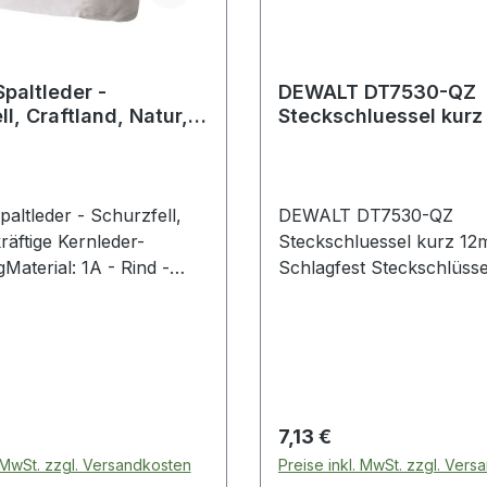
paltleder -
DEWALT DT7530-QZ
ll, Craftland, Natur,
Steckschluessel kur
 70 cm
1/2 Schlagfest
altleder - Schurzfell,
DEWALT DT7530-QZ
räftige Kernleder-
Steckschluessel kurz 12
Material: 1A - Rind -
Schlagfest Steckschlüssel kurz
rFarbe: NaturGröße: ca.
12mm 1/2 Schlagfest
te im
Produktstärken:|Extrem r
reich Lederhüftschürze
schlagfester Steckschlüs
den Einsatz in druckluft-
und kabelbetriebene
Schlagschrauber 300N
 Preis:
Regulärer Preis:
7,13 €
geeignet|1/2" Aufnahme|
. MwSt. zzgl. Versandkosten
Preise inkl. MwSt. zzgl. Ver
Grössenangaben - abrie