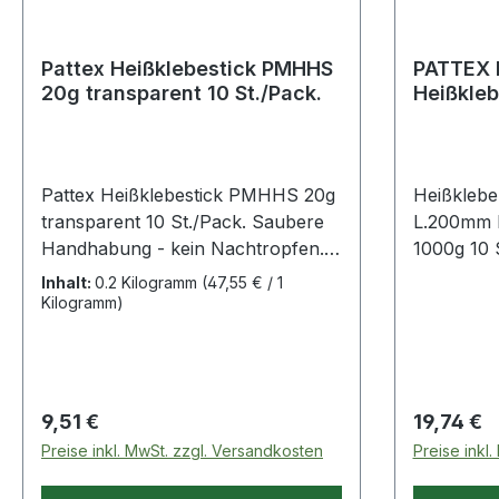
Die chemischen Bezeichnungen
Die chem
haben dabei folgende
haben dab
Pattex Heißklebestick PMHHS
PATTEX P
Bedeutung:Pb: Batterie enthält
Bedeutung:
20g transparent 10 St./Pack.
Heißkleb
BleiCd: Batterie enthält
BleiCd: Ba
Länge 2
CadmiumHg: Batterie enthält
CadmiumHg
Klebepat
Quecksilber Weitere Produkte im
Quecksilber Weitere Produ
Bereich
Bereich
Pattex Heißklebestick PMHHS 20g
Heißklebe
transparent 10 St./Pack. Saubere
L.200mm 
Handhabung - kein Nachtropfen.
1000g 10
Gute Wasch-, Reinigungs- und
Schmelzkle
Inhalt:
0.2 Kilogramm
(47,55 € / 1
Bügelbeständigkeit. Made at Home
Klebepisto
Kilogramm)
bietet die richtige auswahl an
4000 353 
Klebern, um einzigartige Ideen
transparen
erfolgreich umzusetzen.
nach 2 Mi
· Schmelz
Regulärer Preis:
Regulärer
9,51 €
19,74 €
durch Erhi
Preise inkl. MwSt. zzgl. Versandkosten
Preise inkl
Klebestell
geeignet 