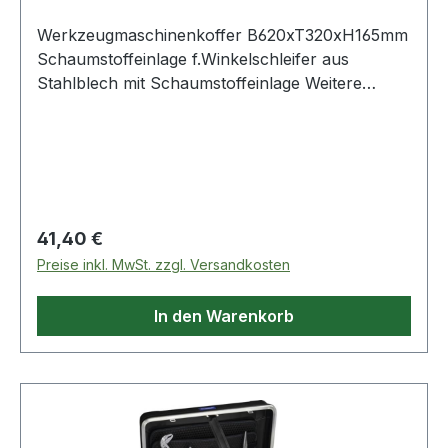
Werkzeugmaschinenkoffer B620xT320xH165mm
Schaumstoffeinlage f.Winkelschleifer aus
Stahlblech mit Schaumstoffeinlage Weitere
technische Eigenschaften: · Ausführung: für
Winkelschleifer 180/230mm
Scheibendurchmesser
Regulärer Preis:
41,40 €
Preise inkl. MwSt. zzgl. Versandkosten
In den Warenkorb