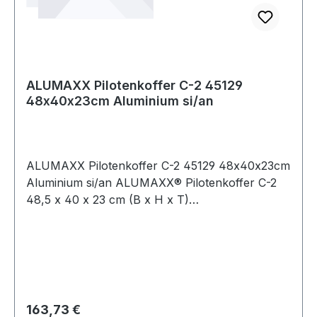
ALUMAXX Pilotenkoffer C-2 45129
48x40x23cm Aluminium si/an
ALUMAXX Pilotenkoffer C-2 45129 48x40x23cm
Aluminium si/an ALUMAXX® Pilotenkoffer C-2
48,5 x 40 x 23 cm (B x H x T)
Zahlenkombinationsschloss Aluminium
silber/carbon Weitere technische Eigenschaften: ·
Art der Schließung: Zahlenkombinationsschloss
Regulärer Preis:
163,73 €