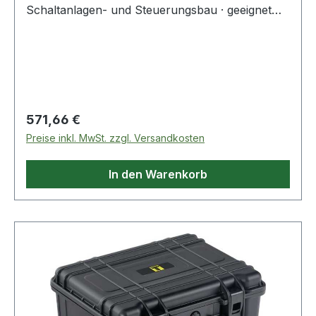
Schaltanlagen- und Steuerungsbau · geeignet
für alle Blechlochersysteme · exakt
abgestimmtes Überdruckventil · ohne Stempel
und MatrizenWeitere technische Eigenschaften:·
Werkzeugaufnahme: 19mm· max. Betriebsdruck:
680bar· Kolbenhub: 18mm
Regulärer Preis:
571,66 €
Preise inkl. MwSt. zzgl. Versandkosten
In den Warenkorb