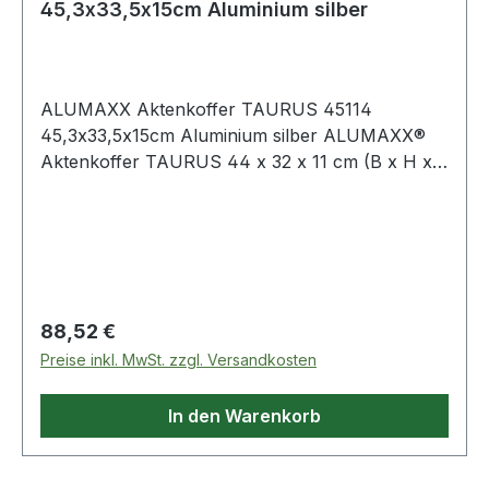
45,3x33,5x15cm Aluminium silber
ALUMAXX Aktenkoffer TAURUS 45114
45,3x33,5x15cm Aluminium silber ALUMAXX®
Aktenkoffer TAURUS 44 x 32 x 11 cm (B x H x
T) 46 x 35 x 16 cm (B x H x T)
Zahlenkombinationsschloss abnehmbarer
Tasche · zwei Fächern für Visitenkarten ·
Reißverschlussfach · zwei Einsteckfächern für
A4 Dokumente · mit verstärkten Kanten
Aluminium Weitere technische Eigenschaften: ·
Regulärer Preis:
88,52 €
Art der Schließung: Zahlenkombinationsschloss
Preise inkl. MwSt. zzgl. Versandkosten
In den Warenkorb