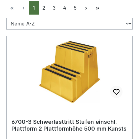
Seite
Seite
Seite
Seite
Seite
1
2
3
4
5
6700-3 Schwerlasttritt Stufen einschl.
Plattform 2 Plattformhöhe 500 mm Kunsts