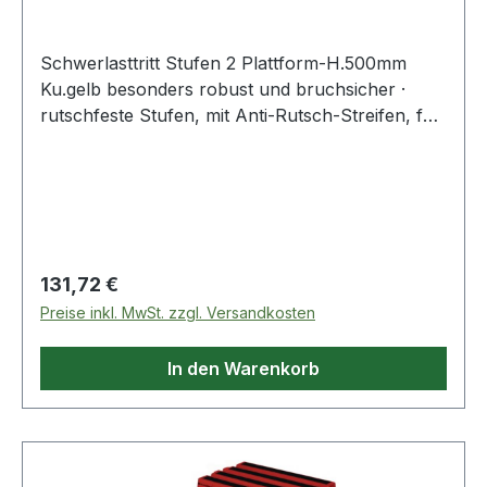
Schwerlasttritt Stufen 2 Plattform-H.500mm
Ku.gelb besonders robust und bruchsicher ·
rutschfeste Stufen, mit Anti-Rutsch-Streifen, für
einen sicheren Stand · Stufen aus robustem UV-
stabilisiertem HD-Polyethylen · abwaschbar und
widerstandsfähig gegenüber den meisten
Chemikalien · ineinander stapelbar · ideal für den
täglichen Einsatz im Lager, Versand oder Büro ·
max. Belastbarkeit 230 kg Weitere technische
Regulärer Preis:
131,72 €
Eigenschaften: · Gesamtbreite: 575mm ·
Preise inkl. MwSt. zzgl. Versandkosten
prüfpflichtig: ja
In den Warenkorb