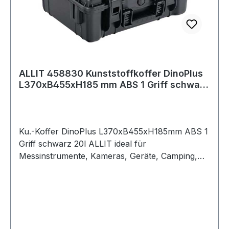
ALLIT 458830 Kunststoffkoffer DinoPlus
L370xB455xH185 mm ABS 1 Griff schwarz
20
Ku.-Koffer DinoPlus L370xB455xH185mm ABS 1
Griff schwarz 20l ALLIT ideal für
Messinstrumente, Kameras, Geräte, Camping,
Angeln · solides, widerstandsfähiges Gehäuse für
optimalen Schutz · staub- und wasserdichter
Schutzkoffer gem. Schutzklasse IP67 ·
zweistufiger SicherheitsverschlussWeitere
technische Eigenschaften:· Ausstattung: 1 Griff·