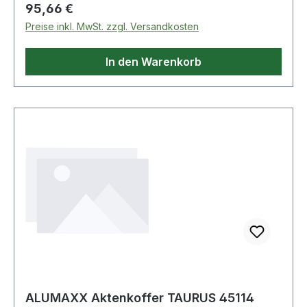
Innenhöhe: 165mm· Innenlänge: 300mm·
Regulärer Preis:
95,66 €
Innenbreite: 420mm
Preise inkl. MwSt. zzgl. Versandkosten
In den Warenkorb
ALUMAXX Aktenkoffer TAURUS 45114