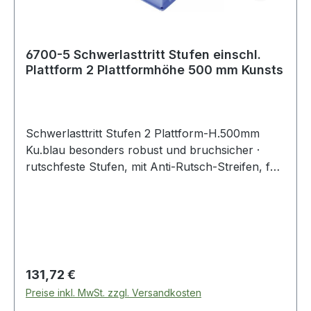
6700-5 Schwerlasttritt Stufen einschl.
Plattform 2 Plattformhöhe 500 mm Kunsts
Schwerlasttritt Stufen 2 Plattform-H.500mm
Ku.blau besonders robust und bruchsicher ·
rutschfeste Stufen, mit Anti-Rutsch-Streifen, für
einen sicheren Stand · Stufen aus robustem UV-
stabilisiertem HD-Polyethylen · abwaschbar und
widerstandsfähig gegenüber den meisten
Chemikalien · ineinander stapelbar · ideal für den
täglichen Einsatz im Lager, Versand oder Büro ·
max. Belastbarkeit 230 kg Weitere technische
Regulärer Preis:
131,72 €
Eigenschaften: · Gesamtbreite: 575mm ·
Preise inkl. MwSt. zzgl. Versandkosten
prüfpflichtig: ja