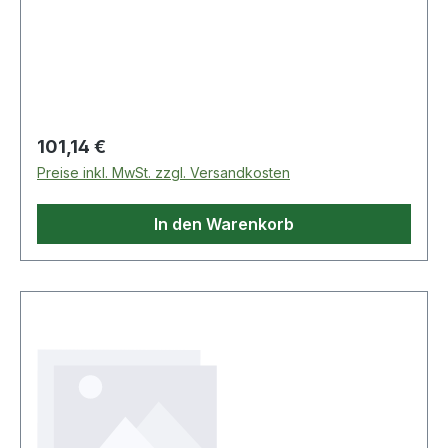
T) Zahlenkombinationsschloss Aluminium silber
Weitere technische Eigenschaften: · Art der
Schließung: Zahlenkombinationsschloss
Regulärer Preis:
101,14 €
Preise inkl. MwSt. zzgl. Versandkosten
In den Warenkorb