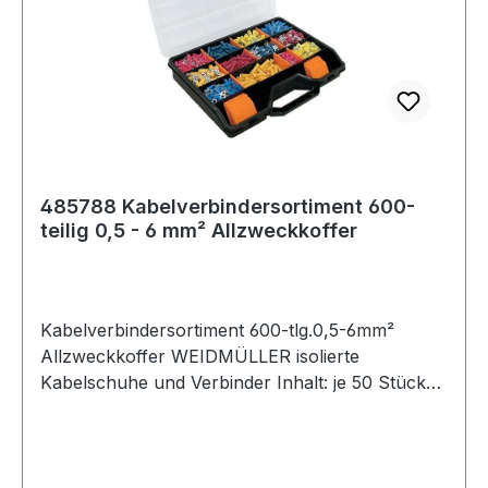
Batterien und Akkus Da wir Batterien und Akkus
bzw. solche Geräte verkaufen, die Batterien und
Akkus enthalten, sind wir nach dem
Batteriegesetz (BattG) verpflichtet, Sie auf
Folgendes hinzuweisen
485788 Kabelverbindersortiment 600-
teilig 0,5 - 6 mm² Allzweckkoffer
Kabelverbindersortiment 600-tlg.0,5-6mm²
Allzweckkoffer WEIDMÜLLER isolierte
Kabelschuhe und Verbinder Inhalt: je 50 Stück
Ringkabelverbinder 0,5 - 1,5 mm² (Art.-Nr.
4000 900 801) 1,5 - 2,5 mm² (Art.-Nr.
4000 900 802) - 4,0 - 6,0 mm² (Art.-Nr.
4000 900 803) je 50 Stück Stiftkabelverbinder