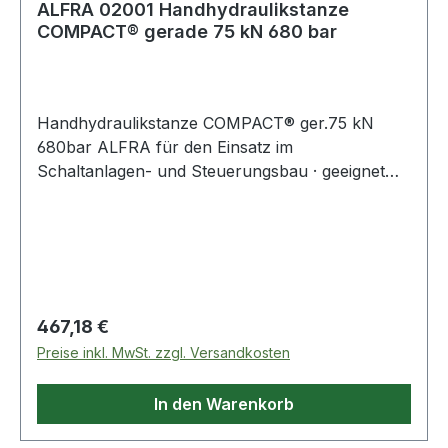
ALFRA 02001 Handhydraulikstanze
COMPACT® gerade 75 kN 680 bar
Handhydraulikstanze COMPACT® ger.75 kN
680bar ALFRA für den Einsatz im
Schaltanlagen- und Steuerungsbau · geeignet
für alle Blechlochersysteme · exakt
abgestimmtes Überdruckventil · ohne Stempel
und MatrizenWeitere technische Eigenschaften:·
Werkzeugaufnahme: 19mm· max. Betriebsdruck:
680bar· Kolbenhub: 18mm
Regulärer Preis:
467,18 €
Preise inkl. MwSt. zzgl. Versandkosten
In den Warenkorb