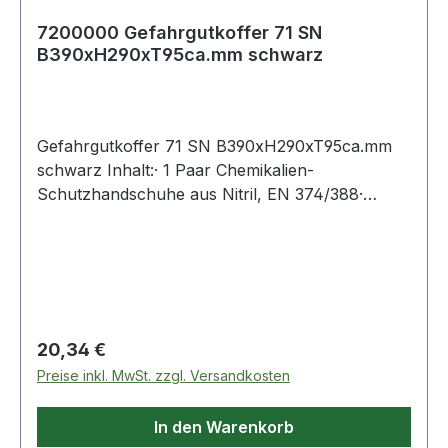
7200000 Gefahrgutkoffer 71 SN
B390xH290xT95ca.mm schwarz
Gefahrgutkoffer 71 SN B390xH290xT95ca.mm
schwarz Inhalt:· 1 Paar Chemikalien-
Schutzhandschuhe aus Nitril, EN 374/388·
Augenspülflasche 200 ml sterile Kochsalzlösung
0,9%, zum Ausspülen von Fremdkörpern gemäß
DIN 15154-4 (4000 386 418)· Schutzbrille
dichtschließend, beschlagfrei, volltransparent mit
GummizugWeitere technische Eigenschaften:·
prüfpflichtig: ja
Regulärer Preis:
20,34 €
Preise inkl. MwSt. zzgl. Versandkosten
In den Warenkorb