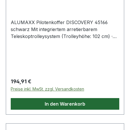
ALUMAXX Pilotenkoffer DISCOVERY 45166
schwarz Mit integriertem arretierbarem
Teleskoptrolleysystem (Trolleyhöhe: 102 cm) ·
verstärkten Kanten · und Skaterrollen. Sichere
Zweifachschließung und Öffnungsautomatik.
Regulärer Preis:
194,91 €
Preise inkl. MwSt. zzgl. Versandkosten
In den Warenkorb