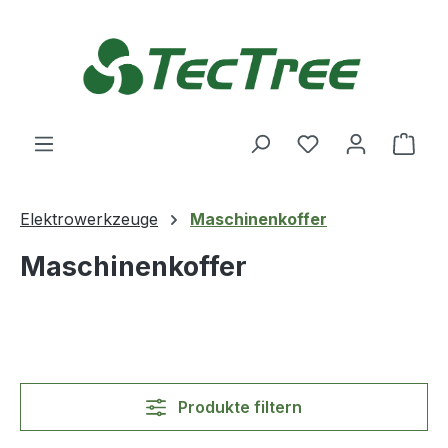
Zum Hauptinhalt springen
Du hast 0 Produ
Ware
Elektrowerkzeuge
Maschinenkoffer
Maschinenkoffer
Produkte filtern