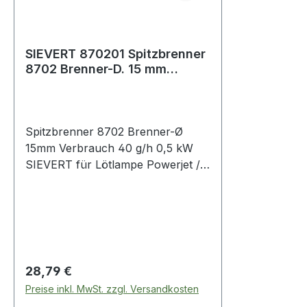
SIEVERT 870201 Spitzbrenner
8702 Brenner-D. 15 mm
Gasverbrauch bei 2,0 bar 40
g/
Spitzbrenner 8702 Brenner-Ø
15mm Verbrauch 40 g/h 0,5 kW
SIEVERT für Lötlampe Powerjet /
Metaljet · für kleine und feine
Lötarbeiten · mit präziser und
stabiler Flamme Weitere technische
Eigenschaften: · Gasverbrauch bei
2,0 bar: 40g/h · Leistung: 0,5kW
Regulärer Preis:
28,79 €
Preise inkl. MwSt. zzgl. Versandkosten