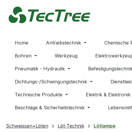
m Hauptinhalt springen
Zur Suche springen
Zur Hauptnavigation springen
Home
Antriebstechnik
Chemische 
Bohren
Werkzeug
Elektrowerkzeu
Pneumatik - Hydraulik
Befestigungstechni
Dichtungs-/Schwingungstechnik
Dienstlei
Technische Produkte
Elektrik & Elektronik
Beschläge & Sicherheitstechnik
Lebensmitt
Schweissen+Löten
Löt-Technik
Lötlampe