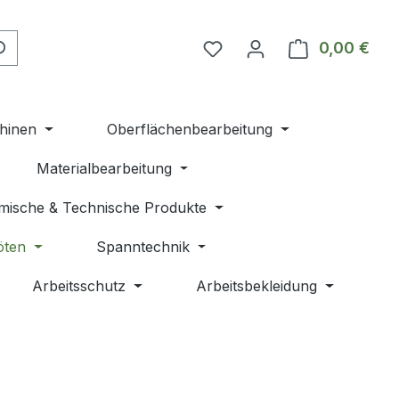
Du hast 0 Produkte auf 
0,00 €
Ware
hinen
Oberflächenbearbeitung
Materialbearbeitung
mische & Technische Produkte
öten
Spanntechnik
Arbeitsschutz
Arbeitsbekleidung