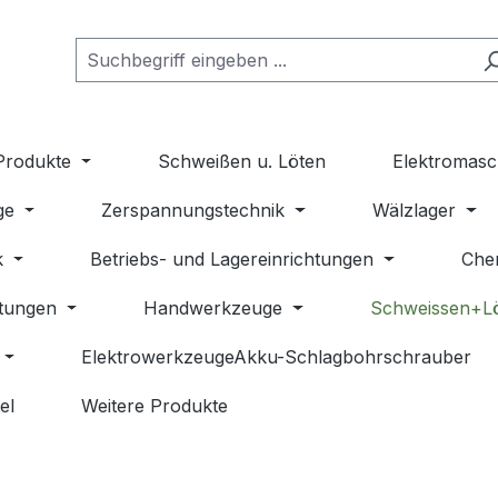
Produkte
Schweißen u. Löten
Elektromasc
ge
Zerspannungstechnik
Wälzlager
k
Betriebs- und Lagereinrichtungen
Che
stungen
Handwerkzeuge
Schweissen+L
ElektrowerkzeugeAkku-Schlagbohrschrauber
el
Weitere Produkte