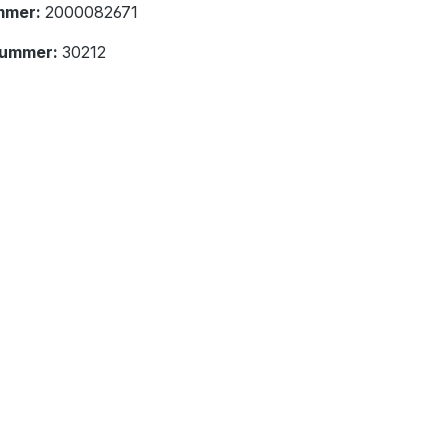
mmer:
2000082671
nummer:
30212