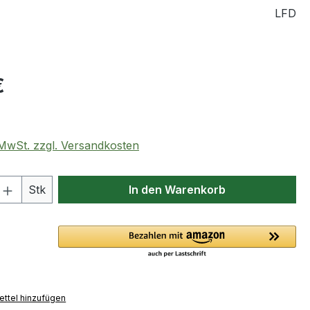
LFD
eis:
€
. MwSt. zzgl. Versandkosten
 Anzahl: Gib den gewünschten Wert ein 
Stk
In den Warenkorb
ttel hinzufügen