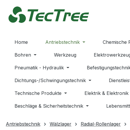
m Hauptinhalt springen
Zur Suche springen
Zur Hauptnavigation springen
Home
Antriebstechnik
Chemische 
Bohren
Werkzeug
Elektrowerkzeu
Pneumatik - Hydraulik
Befestigungstechni
Dichtungs-/Schwingungstechnik
Dienstlei
Technische Produkte
Elektrik & Elektronik
Beschläge & Sicherheitstechnik
Lebensmitt
Antriebstechnik
Wälzlager
Radial-Rollenlager