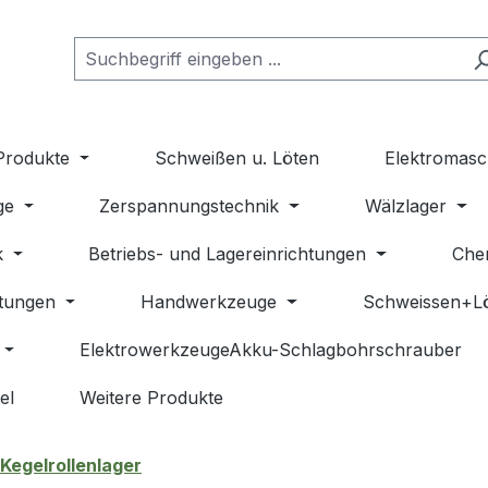
Produkte
Schweißen u. Löten
Elektromasc
ge
Zerspannungstechnik
Wälzlager
k
Betriebs- und Lagereinrichtungen
Che
stungen
Handwerkzeuge
Schweissen+L
ElektrowerkzeugeAkku-Schlagbohrschrauber
el
Weitere Produkte
Kegelrollenlager