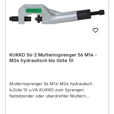
KUKKO 56-2 Mutternsprenger 56 M14 -
M24 hydraulisch bis Güte 10
Mutternsprenger 56 M14-M24 hydraulisch
b.Güte 10 u.VA KUKKO zum Sprengen
festsitzender oder überdrehter Muttern
(Güteklasse 5, 6, 8 und 10) ohne Beschädigung
des Gewindebolzens · die doppelte Verkröpfung