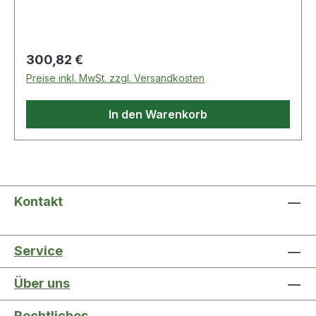
erlaubt Einsatz auch bei engen
Platzverhältnissen · durch die Hydraulik ist nur
ein geringer Kraftaufwand erfor
Regulärer Preis:
300,82 €
Preise inkl. MwSt. zzgl. Versandkosten
In den Warenkorb
Kontakt
Service
Über uns
Rechtliches