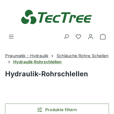
Zum Hauptinhalt springen
Du hast 0 Produ
Ware
Pneumatik - Hydraulik
Schläuche Rohre Schellen
Hydraulik-Rohrschlellen
Hydraulik-Rohrschlellen
Produkte filtern