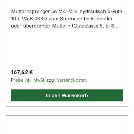
Mutternsprenger 56 M4-M14 hydraulisch b.Güte
10 u.VA KUKKO zum Sprengen festsitzender
oder überdrehter Muttern (Güteklasse 5, 6, 8
und 10) ohne Beschädigung des Gewindebolzens
· die doppelte Verkröpfung erlaubt Einsatz auch
bei engen Platzverhältnissen · durch die
Hydraulik ist nur ein geringer Kraftaufwand erfor
Regulärer Preis:
167,42 €
Preise inkl. MwSt. zzgl. Versandkosten
In den Warenkorb