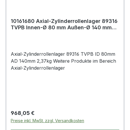
10161680 Axial-Zylinderrollenlager 89316
TVPB Innen-Ø 80 mm Außen-Ø 140 mm
2,37
Axial-Zylinderrollenlager 89316 TVPB ID 80mm
AD 140mm 2,37kg Weitere Produkte im Bereich
Axial-Zylinderrollenlager
Regulärer Preis:
968,05 €
Preise inkl. MwSt. zzgl. Versandkosten