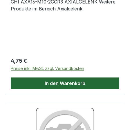
CHI AXA16-M10-2CCR3 AXIALGELENK Weitere
Produkte im Bereich Axialgelenk
Regulärer Preis:
4,75 €
Preise inkl. MwSt. zzgl. Versandkosten
In den Warenkorb