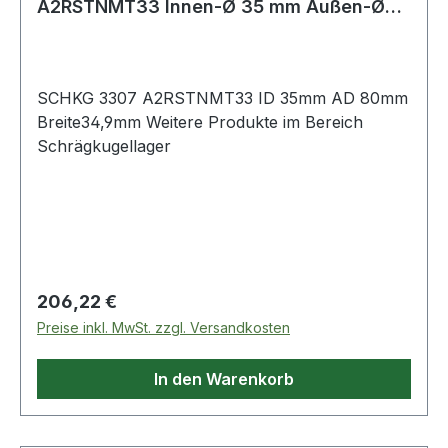
A2RSTNMT33 Innen-Ø 35 mm Außen-Ø
80 mm Breite34,9
SCHKG 3307 A2RSTNMT33 ID 35mm AD 80mm
Breite34,9mm Weitere Produkte im Bereich
Schrägkugellager
Regulärer Preis:
206,22 €
Preise inkl. MwSt. zzgl. Versandkosten
In den Warenkorb