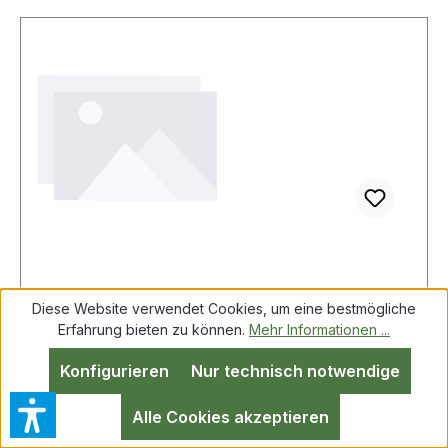
Facom 405.10RMT Seitenschneider Micro-
Diese Website verwendet Cookies, um eine bestmögliche
Tech axial
Erfahrung bieten zu können.
Mehr Informationen ...
Konfigurieren
Nur technisch notwendige
Facom 405.10RMT Seitenschneider Micro-Tech
Alle Cookies akzeptieren
axial MICRO-TECH® Diagonalseitenschneider für