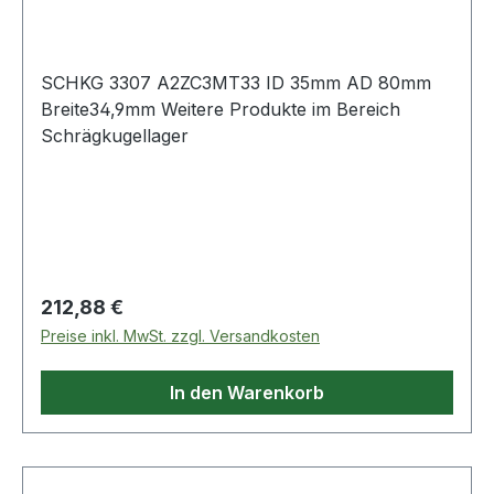
mm Breite34,9
SCHKG 3307 A2ZC3MT33 ID 35mm AD 80mm
Breite34,9mm Weitere Produkte im Bereich
Schrägkugellager
Regulärer Preis:
212,88 €
Preise inkl. MwSt. zzgl. Versandkosten
In den Warenkorb