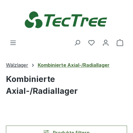
Zum Hauptinhalt springen
Du hast 0 Produ
Ware
Wälzlager
Kombinierte Axial-/Radiallager
Kombinierte
Axial-/Radiallager
Produkte filtern