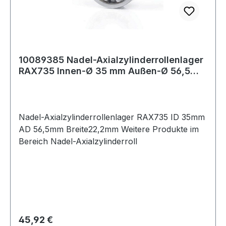
10089385 Nadel-Axialzylinderrollenlager
RAX735 Innen-Ø 35 mm Außen-Ø 56,5
mm Bre
Nadel-Axialzylinderrollenlager RAX735 ID 35mm
AD 56,5mm Breite22,2mm Weitere Produkte im
Bereich Nadel-Axialzylinderroll
Regulärer Preis:
45,92 €