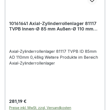
10161641 Axial-Zylinderrollenlager 81117
TVPB Innen-Ø 85 mm Außen-Ø 110 mm
0,48
Axial-Zylinderrollenlager 81117 TVPB ID 85mm
AD 110mm 0,48kg Weitere Produkte im Bereich
Axial-Zylinderrollenlager
Regulärer Preis:
281,19 €
Preise inkl. MwSt. zzgl. Versandkosten