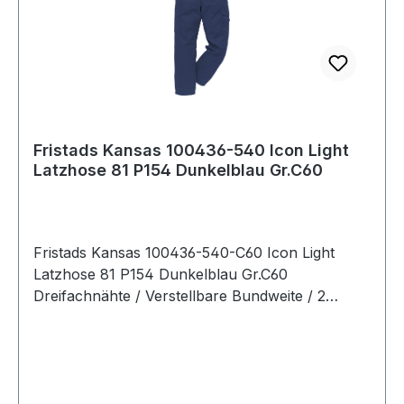
Fristads Kansas 100436-540 Icon Light
Latzhose 81 P154 Dunkelblau Gr.C60
Fristads Kansas 100436-540-C60 Icon Light
Latzhose 81 P154 Dunkelblau Gr.C60
Dreifachnähte / Verstellbare Bundweite / 2
Vordertaschen / 2 Gesäßtaschen eine mit Patte /
2 Brusttaschen eine mit Patte / Beintasche mit
Zollstocktasche (auf der Seitennaht aufgesetzt)
und mit 3 extra Taschen / Beintasche mit Patte
und Handytasche (außen) mit Patte /