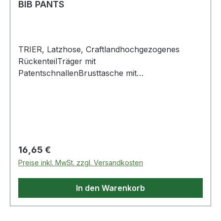
BIB PANTS
TRIER, Latzhose, Craftlandhochgezogenes
RückenteilTräger mit
PatentschnallenBrusttasche mit
Reißverschlusszusätzlich aufgesetzte
Latztasche2 aufgesetzte, verstärkte
Vordertaschen1 verstärkte Gesäßtasche1
ZollstocktascheHosenschlitz mit
KnöpfenObermaterial: 100% Diagonal-
Baumwoll-Köper, ca. 290 g/m² Farbe:
Regulärer Preis:
16,65 €
KornblauGröße: 42 Weitere Produkte im Bereich
Preise inkl. MwSt. zzgl. Versandkosten
Latzhose
In den Warenkorb