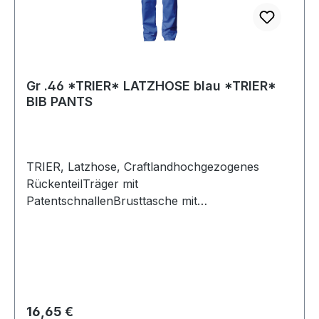
Gr .46 *TRIER* LATZHOSE blau *TRIER*
BIB PANTS
TRIER, Latzhose, Craftlandhochgezogenes
RückenteilTräger mit
PatentschnallenBrusttasche mit
Reißverschlusszusätzlich aufgesetzte
Latztasche2 aufgesetzte, verstärkte
Vordertaschen1 verstärkte Gesäßtasche1
ZollstocktascheHosenschlitz mit
KnöpfenObermaterial: 100% Diagonal-
Baumwoll-Köper, ca. 290 g/m² Farbe:
Regulärer Preis:
16,65 €