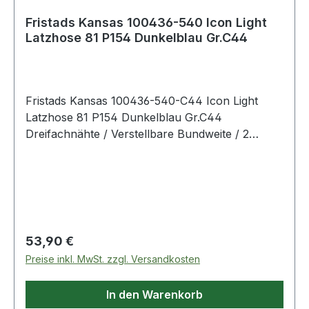
Fristads Kansas 100436-540 Icon Light
Latzhose 81 P154 Dunkelblau Gr.C44
Fristads Kansas 100436-540-C44 Icon Light
Latzhose 81 P154 Dunkelblau Gr.C44
Dreifachnähte / Verstellbare Bundweite / 2
Vordertaschen / 2 Gesäßtaschen eine mit Patte /
2 Brusttaschen eine mit Patte / Beintasche mit
Zollstocktasche (auf der Seitennaht aufgesetzt)
und mit 3 extra Taschen / Beintasche mit Patte
und Handytasche (außen) mit Patte /
Industriewäsche geeignet gemäß ISO 15797 /
Regulärer Preis:
53,90 €
OEKO-TEX® zertifiziert. Material:65% Polyester,
Preise inkl. MwSt. zzgl. Versandkosten
35% Baumwolle
In den Warenkorb