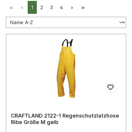
Seite
Seite
Seite
Seite
1
2
3
4
CRAFTLAND 2122-1 Regenschutzlatzhose
Ribe Größe M gelb