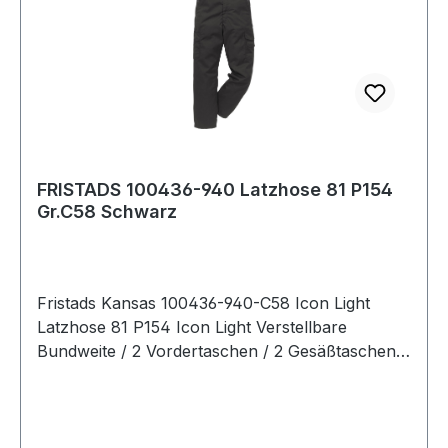
FRISTADS 100436-940 Latzhose 81 P154
Gr.C58 Schwarz
Fristads Kansas 100436-940-C58 Icon Light
Latzhose 81 P154 Icon Light Verstellbare
Bundweite / 2 Vordertaschen / 2 Gesäßtaschen
eine mit Patte / 2 Brusttaschen eine mit Patte /
Beintasche mit auf der Seitennaht aufgesetzter
Zollstocktasche und mit 3 extra Taschen /
Beintasche mit Patte und Handytasche (außen)