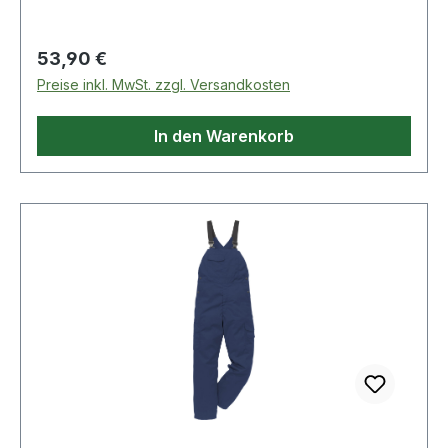
mit Patte / Dreifachnaht / Industriewäsche
geeignet gemäß ISO 15797 / OEKO-TEX®
Regulärer Preis:
53,90 €
zertifiziert. Farbe: Schwarz Material: 65%
Preise inkl. MwSt. zzgl. Versandkosten
Polyester, 35% Baumwolle
In den Warenkorb