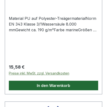
Material PU auf Polyester-TreägermaterialNorm
EN 343 Klasse 3/1Wassersäule 8.000
mmGewicht ca. 190 g/m²Farbe marineGrößen S-
XXXL atmungsaktiv, wind- und wasserdicht
extrem leichtes, geschmeidiges Material dehnbar
in Längs- und Querrichtung Nähte doppelt
verschweißt Hosenbeinabschluss verstellbar
mittels Klettlasche Reißverschluss in der äußeren
Beinnacht für besseren Ein- und Ausstieg
Regulärer Preis:
15,58 €
elastische Träger mit verstellbaren
Preise inkl. MwSt. zzgl. Versandkosten
Schnellverschluss-Schnallen auf Front und
Rücken Weitenverstellung in der Taille
In den Warenkorb
NORWAY®-Logo auf dem rechten unterem
Beinabschluß Weitere Produkte im Bereich
Stretch-Latzhose