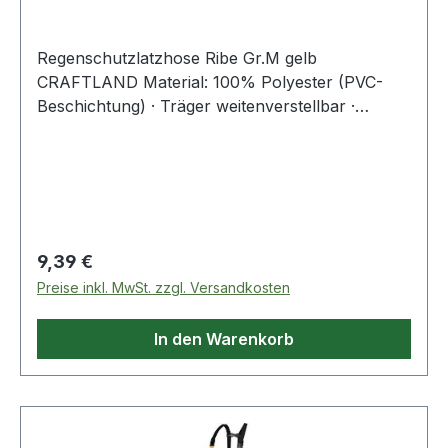
Regenschutzlatzhose Ribe Gr.M gelb
CRAFTLAND Material: 100% Polyester (PVC-
Beschichtung) · Träger weitenverstellbar ·
Hosenbeinabschluss mit Druckknopf
weitenverstellbar
Regulärer Preis:
9,39 €
Preise inkl. MwSt. zzgl. Versandkosten
In den Warenkorb