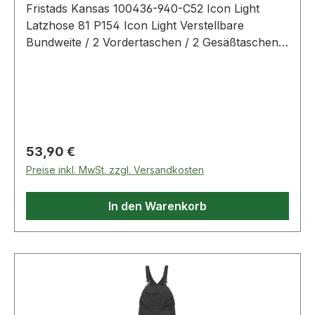
Fristads Kansas 100436-940-C52 Icon Light
Latzhose 81 P154 Icon Light Verstellbare
Bundweite / 2 Vordertaschen / 2 Gesäßtaschen
eine mit Patte / 2 Brusttaschen eine mit Patte /
Beintasche mit auf der Seitennaht aufgesetzter
Zollstocktasche und mit 3 extra Taschen /
Beintasche mit Patte und Handytasche (außen)
mit Patte / Dreifachnaht / Industriewäsche
geeignet gemäß ISO 15797 / OEKO-TEX®
Regulärer Preis:
53,90 €
zertifiziert. Farbe: Schwarz Material: 65%
Preise inkl. MwSt. zzgl. Versandkosten
Polyester, 35% Baumwolle
In den Warenkorb