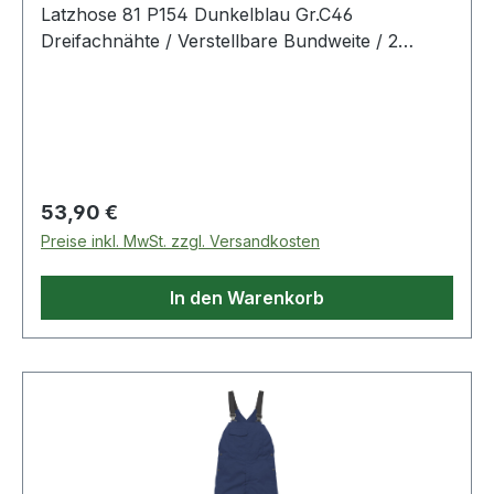
Latzhose 81 P154 Dunkelblau Gr.C46
Dreifachnähte / Verstellbare Bundweite / 2
Vordertaschen / 2 Gesäßtaschen eine mit Patte /
2 Brusttaschen eine mit Patte / Beintasche mit
Zollstocktasche (auf der Seitennaht aufgesetzt)
und mit 3 extra Taschen / Beintasche mit Patte
und Handytasche (außen) mit Patte /
Industriewäsche geeignet gemäß ISO 15797 /
Regulärer Preis:
53,90 €
OEKO-TEX® zertifiziert. Material:65% Polyester,
Preise inkl. MwSt. zzgl. Versandkosten
35% Baumwolle
In den Warenkorb