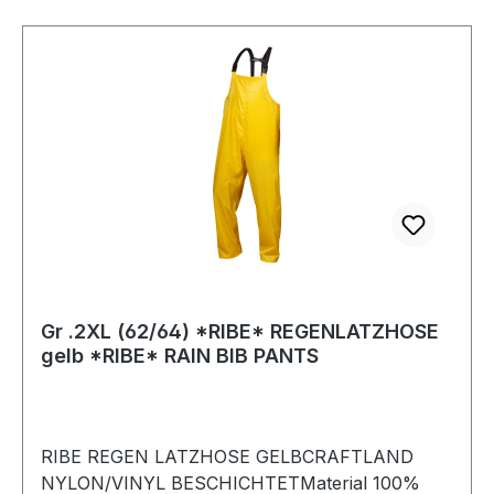
eine mit Patte / Hammerschlaufen / Patch Flap
mit integrierter Mikrochip-Tasche im
Rückenbereich / Separat bestellbar: Knietaschen
KC 5er Pack zum Aufnähen - für jede Farbe
passend (Art.-Nr. 113405) / Industriewäsche
geeignet gemäß ISO 15797 / OEKO-TEX®
zertifiziert. Farbe: Königsblau Material: 100%
Baumwolle
Gr .2XL (62/64) *RIBE* REGENLATZHOSE
gelb *RIBE* RAIN BIB PANTS
RIBE REGEN LATZHOSE GELBCRAFTLAND
NYLON/VINYL BESCHICHTETMaterial 100%