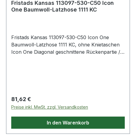
Fristads Kansas 113097-530-C50 Icon
One Baumwoll-Latzhose 1111 KC
Fristads Kansas 113097-530-C50 Icon One
Baumwoll-Latzhose 1111 KC, ohne Knietaschen
Icon One Diagonal geschnittene Rückenpartie /
Elastische Träger / Verstellbare Bundweite /
Anpassbare Beinlänge: inkl. 5cm
Beinverlängerung mit bereits gesäumtem
Beinabschluss / Seitliche Durchgrifföffnung zur
Innenhose / Reflexstreifen in der Kniebeuge /
Latztasche mit Patte und Innentasche mit
Regulärer Preis:
81,62 €
Reißverschluss / 2 Seitentaschen eine mit
Preise inkl. MwSt. zzgl. Versandkosten
Handytasche / Große Beintasche mit Patte über
der Seitennaht mit Handytasche mit Patte und
In den Warenkorb
Stifttaschen / Doppelte Zollstocktasche über der
Seitennaht mit Stifttasche / 2 Gesäßtaschen -