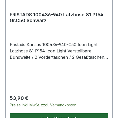
FRISTADS 100436-940 Latzhose 81 P154
Gr.C50 Schwarz
Fristads Kansas 100436-940-C50 Icon Light
Latzhose 81 P154 Icon Light Verstellbare
Bundweite / 2 Vordertaschen / 2 Gesäßtaschen
eine mit Patte / 2 Brusttaschen eine mit Patte /
Beintasche mit auf der Seitennaht aufgesetzter
Zollstocktasche und mit 3 extra Taschen /
Beintasche mit Patte und Handytasche (außen)
mit Patte / Dreifachnaht / Industriewäsche
geeignet gemäß ISO 15797 / OEKO-TEX®
Regulärer Preis:
53,90 €
zertifiziert. Farbe: Schwarz Material: 65%
Preise inkl. MwSt. zzgl. Versandkosten
Polyester, 35% Baumwolle