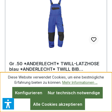
Gr .50 *ANDERLECHT* TWILL-LATZHOSE
blau *ANDERLECHT* TWILL BIB
TROUSERS
Diese Website verwendet Cookies, um eine bestmögliche
Erfahrung bieten zu können.
Mehr Informationen ...
Material 65% Polyester/ 35% Baumwolle, ca.
Konfigurieren
Nur technisch notwendige
245 g/m²Farbe kornblau/schwarzGrößen 42-64
leichtes und bequemes Twillgewebe moderne
Alle Cookies akzeptieren
und ergonomische Passform strapazierfähige