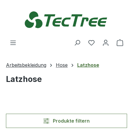
Zum Hauptinhalt springen
Du hast 0 Produ
Ware
Arbeitsbekleidung
Hose
Latzhose
Latzhose
Produkte filtern