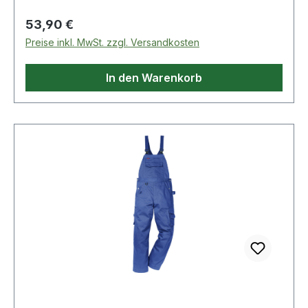
Industriewäsche geeignet gemäß ISO 15797 /
Regulärer Preis:
53,90 €
OEKO-TEX® zertifiziert. Material:65% Polyester,
Preise inkl. MwSt. zzgl. Versandkosten
35% Baumwolle
In den Warenkorb