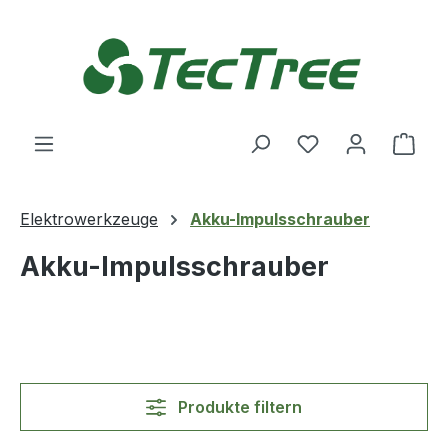
Zum Hauptinhalt springen
Du hast 0 Produ
Ware
Elektrowerkzeuge
Akku-Impulsschrauber
Akku-Impulsschrauber
Produkte filtern