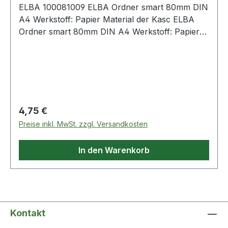
ELBA 100081009 ELBA Ordner smart 80mm DIN
A4 Werkstoff: Papier Material der Kasc ELBA
Ordner smart 80mm DIN A4 Werkstoff: Papier
Material der Kaschierung außen: Papier Material
der Kaschierung innen: Papier schwarz
Regulärer Preis:
4,75 €
Preise inkl. MwSt. zzgl. Versandkosten
In den Warenkorb
Kontakt