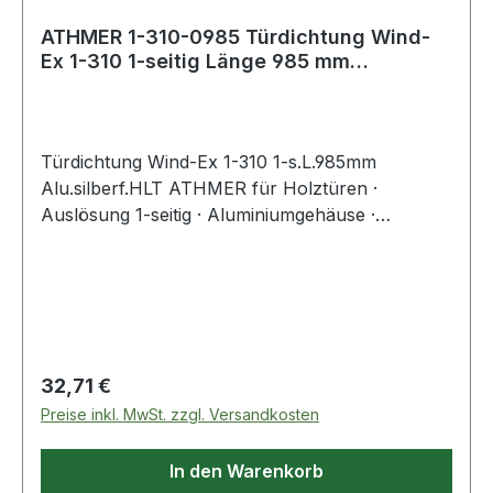
ATHMER 1-310-0985 Türdichtung Wind-
Ex 1-310 1-seitig Länge 985 mm
Aluminium silb
Türdichtung Wind-Ex 1-310 1-s.L.985mm
Alu.silberf.HLT ATHMER für Holztüren ·
Auslösung 1-seitig · Aluminiumgehäuse ·
anschraubbare, automatische Türdichtung mit
klipsbarer Abdeckung für unsichtbare
Verschraubung · Dichtungshub 11 mm ·
Dichtprofil PVC · Standardlängen um 125 mm
kürzbar · mit Zubehör 5955 Weitere technische
Eigenschaften: · Oberfläche: silberfarben eloxiert
Regulärer Preis:
32,71 €
· Kürzbar um: 125mm · Nuthöhe: 44mm · Modell:
Preise inkl. MwSt. zzgl. Versandkosten
1-310 · Nutbreite: 13,5mm
In den Warenkorb