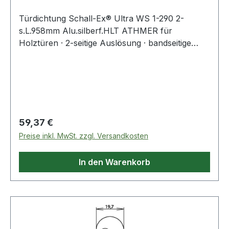
Türdichtung Schall-Ex® Ultra WS 1-290 2-
s.L.958mm Alu.silberf.HLT ATHMER für
Holztüren · 2-seitige Auslösung · bandseitige
Auslösung mit autom. Höhen- und
Niveauausgleich · schlossseitige Auslösung,
geringster Auslösedruck · selbstnachstellend mit
Überlastschutz · Schall-, Rauch- und
Feuerschutz · Dichtungshub 12 mm · optimale
Dichtigkeit bis in die Falz, da kein Versatz der
Regulärer Preis:
59,37 €
Innenschiene · Standardlängen um 125 mm
Preise inkl. MwSt. zzgl. Versandkosten
kürzbar · mit Zubehör 5600 Weitere technische
Eigenschaften: · Kürzbar um: 125mm · Modell: 1-
In den Warenkorb
290