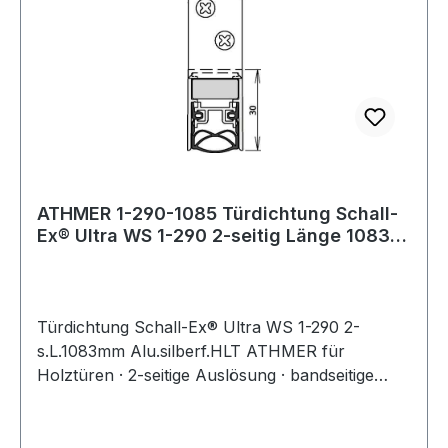
ATHMER 1-290-1085 Türdichtung Schall-
Ex® Ultra WS 1-290 2-seitig Länge 1083
mm A
Türdichtung Schall-Ex® Ultra WS 1-290 2-
s.L.1083mm Alu.silberf.HLT ATHMER für
Holztüren · 2-seitige Auslösung · bandseitige
Auslösung mit autom. Höhen- und
Niveauausgleich · schlossseitige Auslösung,
geringster Auslösedruck · selbstnachstellend mit