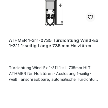
ATHMER 1-311-0735 Türdichtung Wind-Ex
1-311 1-seitig Länge 735 mm Holztüren
Türdichtung Wind-Ex 1-311 1-s.L.735mm HLT
ATHMER für Holztüren · Auslösung 1-seitig ·
weiß · anschraubbare, automatische Türdichtung
mit klipsbarer Abdeckung für unsichtbare
Verschraubung · Dichtungshub 11 mm ·
Dichtprofil PVC · Standardlängen um 125 mm
kürzbar · mit Zubehör 5955 RAL 9016 Weitere