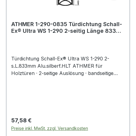
ATHMER 1-290-0835 Türdichtung Schall-
Ex® Ultra WS 1-290 2-seitig Länge 833
mm Al
Türdichtung Schall-Ex® Ultra WS 1-290 2-
s.L.833mm Alu.silberf.HLT ATHMER für
Holztüren · 2-seitige Auslösung · bandseitige
Auslösung mit autom. Höhen- und
Niveauausgleich · schlossseitige Auslösung,
geringster Auslösedruck · selbstnachstellend mit
Überlastschutz · Schall-, Rauch- und
Feuerschutz · Dichtungshub 12 mm · optimale
Dichtigkeit bis in die Falz, da kein Versatz der
Regulärer Preis:
57,58 €
Innenschiene · Standardlängen um 125 mm
Preise inkl. MwSt. zzgl. Versandkosten
kürzbar · mit Zubehör 5600 Weitere technische