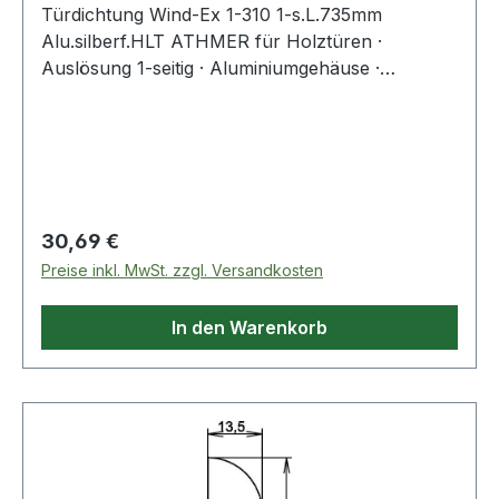
Türdichtung Wind-Ex 1-310 1-s.L.735mm
Alu.silberf.HLT ATHMER für Holztüren ·
Auslösung 1-seitig · Aluminiumgehäuse ·
anschraubbare, automatische Türdichtung mit
klipsbarer Abdeckung für unsichtbare
Verschraubung · Dichtungshub 11 mm ·
Dichtprofil PVC · Standardlängen um 125 mm
kürzbar · mit Zubehör 5955 Weitere technische
Eigenschaften: · Oberfläche: silberfarben eloxiert
Regulärer Preis:
30,69 €
· Kürzbar um: 125mm · Nuthöhe: 44mm · Modell:
Preise inkl. MwSt. zzgl. Versandkosten
1-310 · Nutbreite: 13,5mm
In den Warenkorb