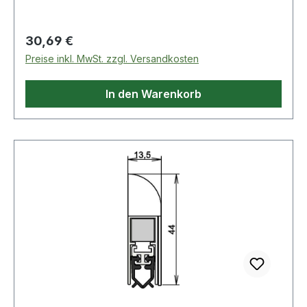
kürzbar · mit Zubehör 5955 Weitere technische
Eigenschaften: · Oberfläche: silberfarben eloxiert
Regulärer Preis:
30,69 €
· Kürzbar um: 125mm · Nuthöhe: 44mm · Modell:
Preise inkl. MwSt. zzgl. Versandkosten
1-310 · Nutbreite: 13,5mm
In den Warenkorb