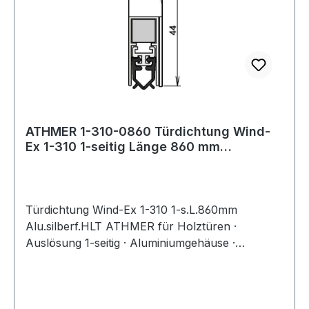
ATHMER 1-310-0860 Türdichtung Wind-
Ex 1-310 1-seitig Länge 860 mm
Aluminium silb
Türdichtung Wind-Ex 1-310 1-s.L.860mm
Alu.silberf.HLT ATHMER für Holztüren ·
Auslösung 1-seitig · Aluminiumgehäuse ·
anschraubbare, automatische Türdichtung mit
klipsbarer Abdeckung für unsichtbare
Verschraubung · Dichtungshub 11 mm ·
Dichtprofil PVC · Standardlängen um 125 mm