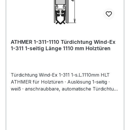
ATHMER 1-311-1110 Türdichtung Wind-Ex
1-311 1-seitig Länge 1110 mm Holztüren
Türdichtung Wind-Ex 1-311 1-s.L.1110mm HLT
ATHMER für Holztüren · Auslösung 1-seitig ·
weiß · anschraubbare, automatische Türdichtung
mit klipsbarer Abdeckung für unsichtbare
Verschraubung · Dichtungshub 11 mm ·
Dichtprofil PVC · Standardlängen um 125 mm
kürzbar · mit Zubehör 5955 RAL 9016 Weitere
technische Eigenschaften: · Kürzbar um: 125mm ·