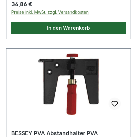
Nuthöhe: 44mm · Modell: 1-311 · Nutbreite:
Regulärer Preis:
34,86 €
13,5mm
Preise inkl. MwSt. zzgl. Versandkosten
In den Warenkorb
BESSEY PVA Abstandhalter PVA