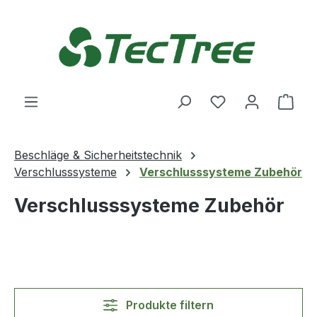
Zum Hauptinhalt springen
Du hast 0 Produ
Ware
Beschläge & Sicherheitstechnik
Verschlusssysteme
Verschlusssysteme Zubehör
Verschlusssysteme Zubehör
Produkte filtern