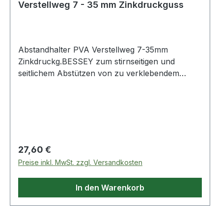
Verstellweg 7 - 35 mm Zinkdruckguss
Abstandhalter PVA Verstellweg 7-35mm
Zinkdruckg.BESSEY zum stirnseitigen und
seitlichem Abstützen von zu verklebendem
Massivparkett, stufenlos einstellbar für
Wandabstand 7 bis 35 mm, Breite Anlagefläche
von 130 mm verhinder Kantenbeschädigungen
der Dielen Weitere technische Eigenschaften: ·
Material: Zinkdruckguss
Regulärer Preis:
27,60 €
Preise inkl. MwSt. zzgl. Versandkosten
In den Warenkorb