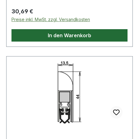
technische Eigenschaften: · Kürzbar um: 125mm ·
Nuthöhe: 44mm · Modell: 1-311 · Nutbreite:
Regulärer Preis:
30,69 €
13,5mm
Preise inkl. MwSt. zzgl. Versandkosten
In den Warenkorb