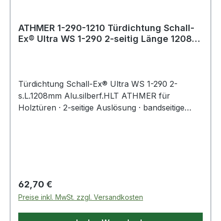
ATHMER 1-290-1210 Türdichtung Schall-
Ex® Ultra WS 1-290 2-seitig Länge 1208
mm A
Türdichtung Schall-Ex® Ultra WS 1-290 2-
s.L.1208mm Alu.silberf.HLT ATHMER für
Holztüren · 2-seitige Auslösung · bandseitige
Auslösung mit autom. Höhen- und
Niveauausgleich · schlossseitige Auslösung,
geringster Auslösedruck · selbstnachstellend mit
Überlastschutz · Schall-, Rauch- und
Feuerschutz · Dichtungshub 12 mm · optimale
Dichtigkeit bis in die Falz, da kein Versatz der
Regulärer Preis:
62,70 €
Innenschiene · Standardlängen um 125 mm
Preise inkl. MwSt. zzgl. Versandkosten
kürzbar · mit Zubehör 5600 Weitere technische
Eigenschaften: · Kürzbar um: 125mm · Modell: 1-