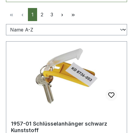
Seite
Seite
Seite
1
2
3
1957-01 Schlüsselanhänger schwarz
Kunststoff