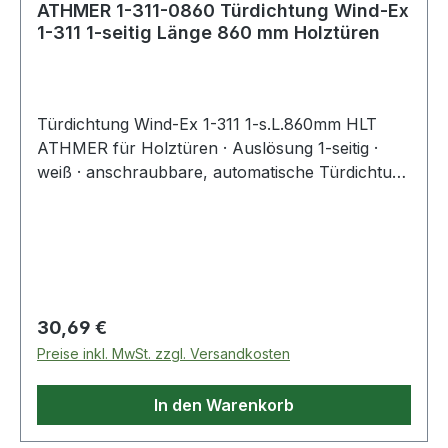
ATHMER 1-311-0860 Türdichtung Wind-Ex
1-311 1-seitig Länge 860 mm Holztüren
Türdichtung Wind-Ex 1-311 1-s.L.860mm HLT
ATHMER für Holztüren · Auslösung 1-seitig ·
weiß · anschraubbare, automatische Türdichtung
mit klipsbarer Abdeckung für unsichtbare
Verschraubung · Dichtungshub 11 mm ·
Dichtprofil PVC · Standardlängen um 125 mm
kürzbar · mit Zubehör 5955 RAL 9016 Weitere
technische Eigenschaften: · Kürzbar um: 125mm ·
Nuthöhe: 44mm · Modell: 1-311 · Nutbreite:
Regulärer Preis:
30,69 €
13,5mm
Preise inkl. MwSt. zzgl. Versandkosten
In den Warenkorb