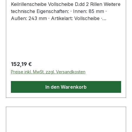
Keilrillenscheibe Vollscheibe D.dd 2 Rillen Weitere
technische Eigenschaften: · Innen: 85 mm ·
Außen: 243 mm · Artikelart: Vollscheibe ·
Passende TB: 2517 · Profil: 17, SPB, XPB, B
Weitere Produkte im Bereich Keilrillenscheibe
Regulärer Preis:
152,19 €
Preise inkl. MwSt. zzgl. Versandkosten
In den Warenkorb