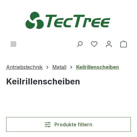
Zum Hauptinhalt springen
Du hast 0 Produ
Ware
Antriebstechnik
Metall
Keilrillenscheiben
Keilrillenscheiben
Produkte filtern