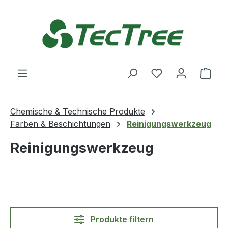
Zum Hauptinhalt springen
Du hast 0 Produ
Ware
Chemische & Technische Produkte
Farben & Beschichtungen
Reinigungswerkzeug
Reinigungswerkzeug
Produkte filtern