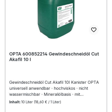
OPTA 600852214 Gewindeschneidöl Cut
Akafil 10 l
Gewindeschneidöl Cut Akafil 10l Kanister OPTA
universell anwendbar · hochviskos · nicht
wassermischbar · Mineralölbasis · mit
leistungsstarken Wirkstoffen in besonders hoher
Inhalt:
10 Liter
(18,60 € / 1 Liter)
Konzentration · eignet sich speziell zur