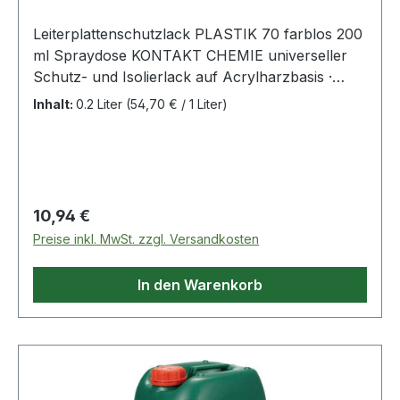
Leiterplattenschutzlack PLASTIK 70 farblos 200
ml Spraydose KONTAKT CHEMIE universeller
Schutz- und Isolierlack auf Acrylharzbasis ·
trocknet schnell · hochisolierend · zwischen -40
Inhalt:
0.2 Liter
(54,70 € / 1 Liter)
°C und +60 °C einsetzbar (kurzzeitig bis +100
°C) · dient zum dauerhaften Schutz vor
Leiterplatten vor Feuchtigkeit · zum
Nachisolieren von Spulen · dient als universeller
Klarlack für Oberflächen aller Art
Regulärer Preis:
10,94 €
Preise inkl. MwSt. zzgl. Versandkosten
In den Warenkorb