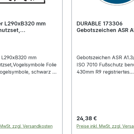
er L290xB320 mm
DURABLE 173306
utzset,
Gebotszeichen ASR A
bole Folie
EN ISO 7010 Fußschu
ebend
benutzen 430 mm
r L290xB320 mm
Gebotszeichen ASR A1.3
tzset,Vogelsymbole Folie
ISO 7010 Fußschutz ben
 Vogelsymbole, schwarz ·
430mm R9 registriertes
stklebend Weitere
Sicherheitskennzeichen 
 Eigenschaften: ·
Kennzeichnung von
Folie selbstklebend
Gefahrenbereichen, Stell
Gehwegen etc. · selbstkl
Anbringung auf Böden i
Innenbereich, z. B. im La
 Preis:
Regulärer Preis:
24,38 €
Distributionszentren, Pr
. MwSt. zzgl. Versandkosten
Preise inkl. MwSt. zzgl. Ver
etc. · abriebfest und stra