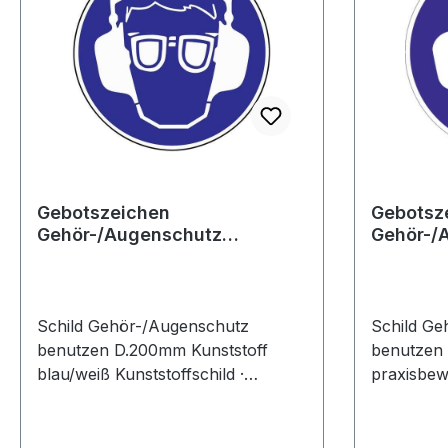
Gebotszeichen
Gebotsz
Gehör-/Augenschutz
Gehör-/
benutzen Kunststoff
benutzen
Schild Gehör-/Augenschutz
Schild Ge
benutzen D.200mm Kunststoff
benutzen 
blau/weiß Kunststoffschild ·
praxisbewä
praxisbewährt · Gehör- und
praxisbew
Augenschutz benutzen
Augensch