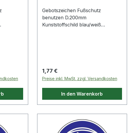
z
Gebotszeichen Fußschutz
benutzen D.200mm
Kunststoffschild blau/weiß
ach ASR
Kunststoffschild · nach ASR A1.3
hutz
und BGV A8 · Fußschutz benutzen
Regulärer Preis:
1,77 €
sandkosten
Preise inkl. MwSt. zzgl. Versandkosten
rb
In den Warenkorb