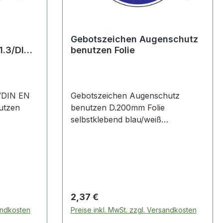
Gebotszeichen Augenschutz
1.3/DIN
benutzen Folie
tz
/DIN EN
Gebotszeichen Augenschutz
utzen
benutzen D.200mm Folie
selbstklebend blau/weiß
zur
selbstklebende Folie · nach ASR
A1.3 und BGV A8 · Augenschutz
plätzen,
benutzen
ebend, zur
m
ger,
Regulärer Preis:
2,37 €
oduktion
sandkosten
Preise inkl. MwSt. zzgl. Versandkosten
pazierfähig