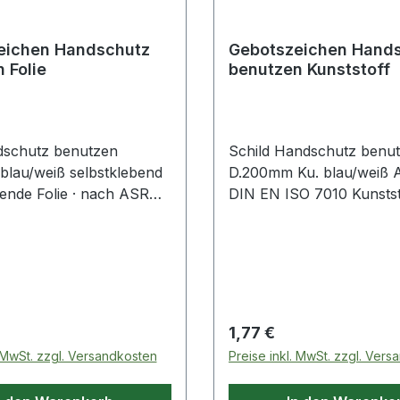
eichen Handschutz
Gebotszeichen Hand
 Folie
benutzen Kunststoff
dschutz benutzen
Schild Handschutz benu
lau/weiß selbstklebend
D.200mm Ku. blau/weiß 
bende Folie · nach ASR
DIN EN ISO 7010 Kunststo
BGV A8 · Handschutz
nach neuer ASR A1.3/DI
7010 · Handschutz benu
 Preis:
Regulärer Preis:
1,77 €
. MwSt. zzgl. Versandkosten
Preise inkl. MwSt. zzgl. Ver