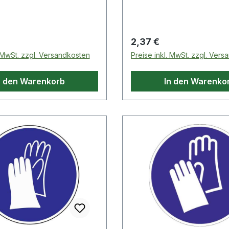
 Preis:
Regulärer Preis:
2,37 €
. MwSt. zzgl. Versandkosten
Preise inkl. MwSt. zzgl. Ver
n den Warenkorb
In den Warenko