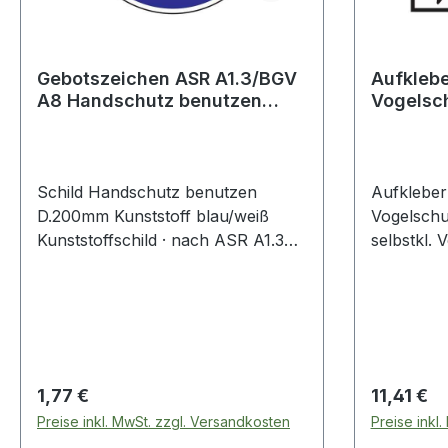
Gebotszeichen ASR A1.3/BGV
Aufkleb
A8 Handschutz benutzen
Vogelsch
Kunststoff
Vogelsym
selbstkl
Schild Handschutz benutzen
Aufklebe
D.200mm Kunststoff blau/weiß
Vogelschu
Kunststoffschild · nach ASR A1.3
selbstkl.
und BGV A8 · Handschutz
Folie selb
benutzen
technische
Material: 
Regulärer Preis:
Regulärer
1,77 €
11,41 €
Preise inkl. MwSt. zzgl. Versandkosten
Preise inkl