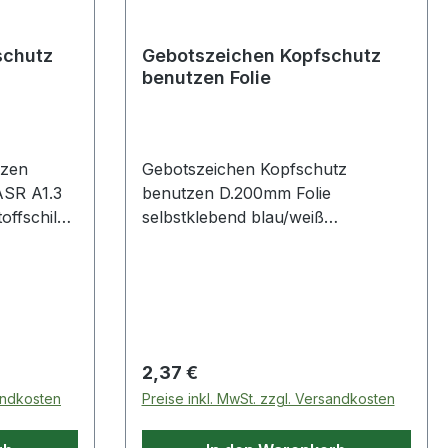
schutz
Gebotszeichen Kopfschutz
benutzen Folie
tzen
Gebotszeichen Kopfschutz
ASR A1.3
benutzen D.200mm Folie
ffschild ·
selbstklebend blau/weiß
N EN ISO
selbstklebende Folie · nach ASR
tzen
A1.3 und BGV A8 · Kopfschutz
benutzen
Regulärer Preis:
2,37 €
sandkosten
Preise inkl. MwSt. zzgl. Versandkosten