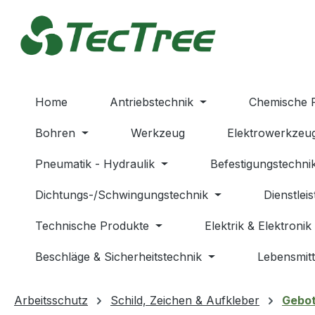
m Hauptinhalt springen
Zur Suche springen
Zur Hauptnavigation springen
Home
Antriebstechnik
Chemische 
Bohren
Werkzeug
Elektrowerkzeu
Pneumatik - Hydraulik
Befestigungstechni
Dichtungs-/Schwingungstechnik
Dienstlei
Technische Produkte
Elektrik & Elektronik
Beschläge & Sicherheitstechnik
Lebensmitt
Arbeitsschutz
Schild, Zeichen & Aufkleber
Gebot