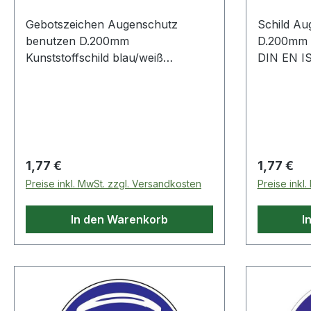
Gebotszeichen Augenschutz
Schild Au
benutzen D.200mm
D.200mm K
Kunststoffschild blau/weiß
DIN EN IS
Kunststoffschild · nach ASR A1.3
nach neu
und BGV A8 · Augenschutz
7010 · Au
benutzen
Regulärer Preis:
Regulärer
1,77 €
1,77 €
Preise inkl. MwSt. zzgl. Versandkosten
Preise inkl
In den Warenkorb
I