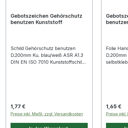
Gebotszeichen Gehörschutz
Gebotsz
benutzen Kunststoff
benutzen
Schild Gehörschutz benutzen
Folie Han
D.200mm Ku. blau/weiß ASR A1.3
D.200mm b
DIN EN ISO 7010 Kunststoffschild ·
selbstkle
nach neuer ASR A1.3/DIN EN ISO
A1.3 und 
7010 · Gehörschutz benutzen
benutzen
Regulärer Preis:
Regulärer
1,77 €
1,65 €
Preise inkl. MwSt. zzgl. Versandkosten
Preise inkl