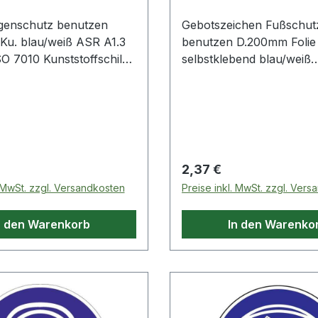
genschutz benutzen
Gebotszeichen Fußschut
u. blau/weiß ASR A1.3
benutzen D.200mm Folie
O 7010 Kunststoffschild ·
selbstklebend blau/weiß
er ASR A1.3/DIN EN ISO
selbstklebende Folie · n
genschutz benutzen
A1.3 und BGV A8 · Fußsc
benutzen
 Preis:
Regulärer Preis:
2,37 €
. MwSt. zzgl. Versandkosten
Preise inkl. MwSt. zzgl. Ver
n den Warenkorb
In den Warenko