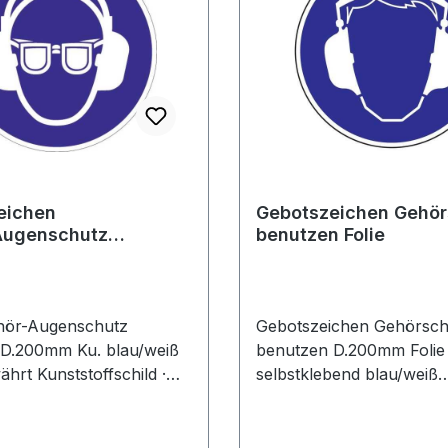
eichen
Gebotszeichen Gehör
Augenschutz
benutzen Folie
 Kunststoff
hör-Augenschutz
Gebotszeichen Gehörsch
D.200mm Ku. blau/weiß
benutzen D.200mm Folie
hrt Kunststoffschild ·
selbstklebend blau/weiß
ährt · Gehör- und
selbstklebende Folie · n
utz benutzen
A1.3 und BGV A8 · Gehö
benutzen