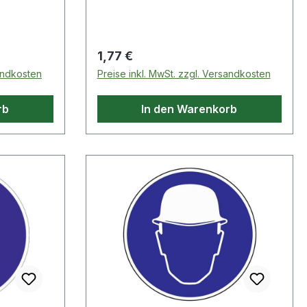
Regulärer Preis:
1,77 €
sandkosten
Preise inkl. MwSt. zzgl. Versandkosten
rb
In den Warenkorb