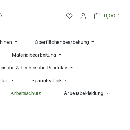
Du hast 0 Produkte auf 
0,00 €
Ware
hinen
Oberflächenbearbeitung
Materialbearbeitung
mische & Technische Produkte
öten
Spanntechnik
Arbeitsschutz
Arbeitsbekleidung