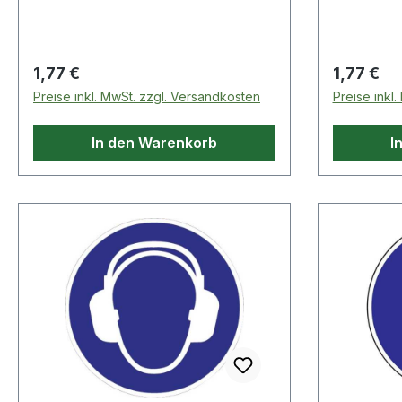
Regulärer Preis:
Regulärer
1,77 €
1,77 €
Preise inkl. MwSt. zzgl. Versandkosten
Preise inkl
In den Warenkorb
I