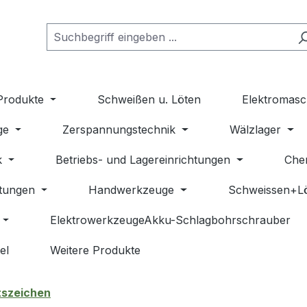
Produkte
Schweißen u. Löten
Elektromasc
ge
Zerspannungstechnik
Wälzlager
k
Betriebs- und Lagereinrichtungen
Che
stungen
Handwerkzeuge
Schweissen+L
ElektrowerkzeugeAkku-Schlagbohrschrauber
el
Weitere Produkte
szeichen