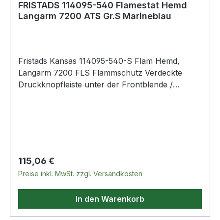
FRISTADS 114095-540 Flamestat Hemd
Langarm 7200 ATS Gr.S Marineblau
Fristads Kansas 114095-540-S Flam Hemd,
Langarm 7200 FLS Flammschutz Verdeckte
Druckknopfleiste unter der Frontblende /
Armabschlüsse mit verdecktem Druckknopf /
Verlängerte Rückenpartie / 2 Brusttaschen mit
Patte und verdeckten Druckknöpfen / Geprüft
und zugelassen gemäß EN 61482-1-2 Klasse 1
und EN 61482-1-1 EBT 9,9cal/cm², EN ISO 11612
A1 A2 B1 C1 F1, EN ISO 11611 A1 A2 Klasse 1 und
Regulärer Preis:
115,06 €
EN 1149-5 / Industriewäsche geeignet gemäß ISO
Preise inkl. MwSt. zzgl. Versandkosten
15797 / OEKO-TEX® zertifiziert. Farbe:
Dunkelblau Material: 54% Modacryl, 44%
In den Warenkorb
Baumwolle, 2% Karbon