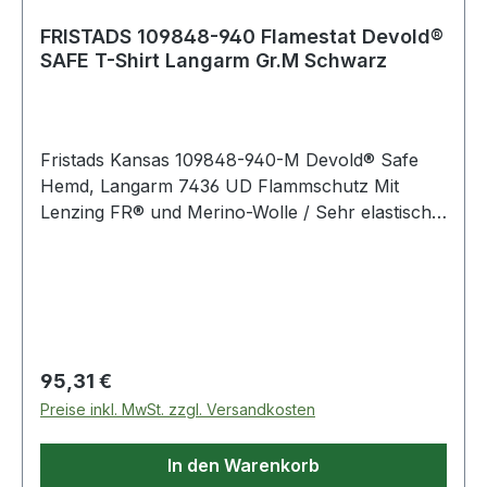
FRISTADS 109848-940 Flamestat Devold®
SAFE T-Shirt Langarm Gr.M Schwarz
Fristads Kansas 109848-940-M Devold® Safe
Hemd, Langarm 7436 UD Flammschutz Mit
Lenzing FR® und Merino-Wolle / Sehr elastisch /
Leicht / Rundhalsausschnitt / Verlängerte
Rückenpartie / Graue Kontrastnähte / Geprüft
und zugelassen gemäß EN 61482-1-2 Klasse 1,
EN ISO 11612 A1 A2 B1 C1 und EN 1149-5. Farbe:
Schwarz Material: 50% Viskose
(flammhemmend), 40% Wolle, 8% Polyamid, 2%
Regulärer Preis:
95,31 €
Karbon
Preise inkl. MwSt. zzgl. Versandkosten
In den Warenkorb