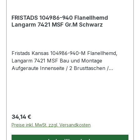
FRISTADS 104986-940 Flanellhemd
Langarm 7421 MSF Gr.M Schwarz
Fristads Kansas 104986-940-M Flanellhemd,
Langarm 7421 MSF Bau und Montage
Aufgeraute Innenseite / 2 Brusttaschen /
Verlängerte Rückenpartie. Farbe: Schwarz
Material: 100% Baumwolle
Regulärer Preis:
34,14 €
Preise inkl. MwSt. zzgl. Versandkosten