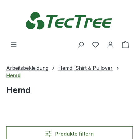
Zum Hauptinhalt springen
Du hast 0 Produ
Ware
Arbeitsbekleidung
Hemd, Shirt & Pullover
Hemd
Hemd
Produkte filtern