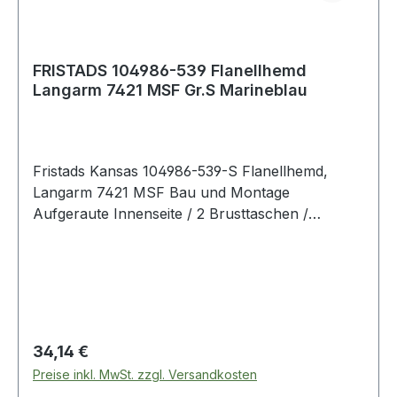
FRISTADS 104986-539 Flanellhemd
Langarm 7421 MSF Gr.S Marineblau
Fristads Kansas 104986-539-S Flanellhemd,
Langarm 7421 MSF Bau und Montage
Aufgeraute Innenseite / 2 Brusttaschen /
Verlängerte Rückenpartie. Farbe: Marineblau
Material: 100% Baumwolle
Regulärer Preis:
34,14 €
Preise inkl. MwSt. zzgl. Versandkosten