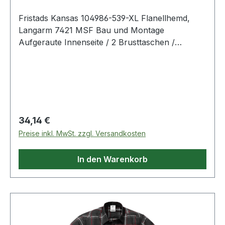
Fristads Kansas 104986-539-XL Flanellhemd,
Langarm 7421 MSF Bau und Montage
Aufgeraute Innenseite / 2 Brusttaschen /
Verlängerte Rückenpartie. Farbe: Marineblau
Material: 100% Baumwolle
Regulärer Preis:
34,14 €
Preise inkl. MwSt. zzgl. Versandkosten
In den Warenkorb