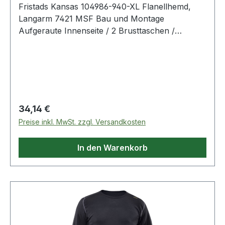
Fristads Kansas 104986-940-XL Flanellhemd,
Langarm 7421 MSF Bau und Montage
Aufgeraute Innenseite / 2 Brusttaschen /
Verlängerte Rückenpartie. Farbe: Schwarz
Material: 100% Baumwolle
Regulärer Preis:
34,14 €
Preise inkl. MwSt. zzgl. Versandkosten
In den Warenkorb