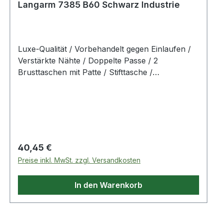
Langarm 7385 B60 Schwarz Industrie
Luxe-Qualität / Vorbehandelt gegen Einlaufen /
Verstärkte Nähte / Doppelte Passe / 2
Brusttaschen mit Patte / Stifttasche /
Handytasche / OEKO-TEX® zertifiziert.65%
Polyester, 35% Baumwolle
Regulärer Preis:
40,45 €
Preise inkl. MwSt. zzgl. Versandkosten
In den Warenkorb