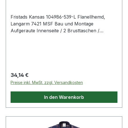
Fristads Kansas 104986-539-L Flanellhemd,
Langarm 7421 MSF Bau und Montage
Aufgeraute Innenseite / 2 Brusttaschen /
Verlängerte Rückenpartie. Farbe: Marineblau
Material: 100% Baumwolle
Regulärer Preis:
34,14 €
Preise inkl. MwSt. zzgl. Versandkosten
In den Warenkorb