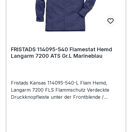
FRISTADS 114095-540 Flamestat Hemd
Langarm 7200 ATS Gr.L Marineblau
Fristads Kansas 114095-540-L Flam Hemd,
Langarm 7200 FLS Flammschutz Verdeckte
Druckknopfleiste unter der Frontblende /
Armabschlüsse mit verdecktem Druckknopf /
Verlängerte Rückenpartie / 2 Brusttaschen mit
Patte und verdeckten Druckknöpfen / Geprüft
und zugelassen gemäß EN 61482-1-2 Klasse 1