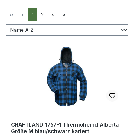
Seite
Seite
1
2
CRAFTLAND 1767-1 Thermohemd Alberta
Größe M blau/schwarz kariert