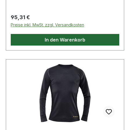
Schwarz Material: 50% Viskose
(flammhemmend), 40% Wolle, 8% Polyamid, 2%
Regulärer Preis:
95,31 €
Karbon
Preise inkl. MwSt. zzgl. Versandkosten
In den Warenkorb