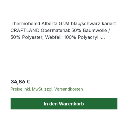
Thermohemd Alberta Gr.M blau/schwarz kariert
CRAFTLAND Obermaterial: 50% Baumwolle /
50% Polyester, Webfell: 100% Polyacryl ·
hochwertiges Webflanell · Teddy-Futter ·
angeschnittene Kapuze, weitenverstellbar ·
abgerundeter Saum · Manschetten mit
Knopfverschluss · 2 aufgesetzte Brusttaschen
mit Patte und je ei
Regulärer Preis:
34,86 €
Preise inkl. MwSt. zzgl. Versandkosten
In den Warenkorb