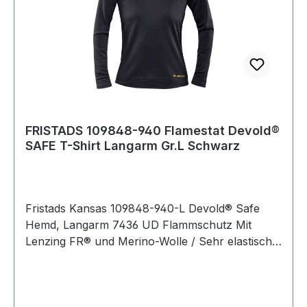
FRISTADS 109848-940 Flamestat Devold®
SAFE T-Shirt Langarm Gr.L Schwarz
Fristads Kansas 109848-940-L Devold® Safe
Hemd, Langarm 7436 UD Flammschutz Mit
Lenzing FR® und Merino-Wolle / Sehr elastisch /
Leicht / Rundhalsausschnitt / Verlängerte
Rückenpartie / Graue Kontrastnähte / Geprüft
und zugelassen gemäß EN 61482-1-2 Klasse 1,
EN ISO 11612 A1 A2 B1 C1 und EN 1149-5. Farbe: