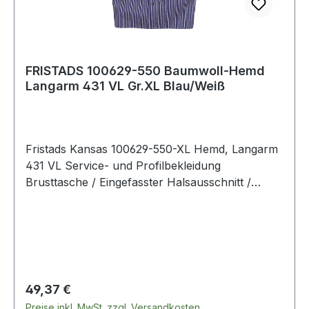
FRISTADS 100629-550 Baumwoll-Hemd
Langarm 431 VL Gr.XL Blau/Weiß
Fristads Kansas 100629-550-XL Hemd, Langarm
431 VL Service- und Profilbekleidung
Brusttasche / Eingefasster Halsausschnitt /
Armabschluss mit Knopf / Gürtel / OEKO-TEX®
zertifiziert. Farbe: Blau/Weiss Material: 100%
Baumwolle
Regulärer Preis:
49,37 €
Preise inkl. MwSt. zzgl. Versandkosten