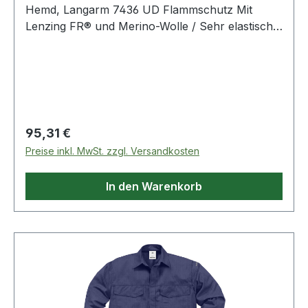
Hemd, Langarm 7436 UD Flammschutz Mit
Lenzing FR® und Merino-Wolle / Sehr elastisch /
Leicht / Rundhalsausschnitt / Verlängerte
Rückenpartie / Graue Kontrastnähte / Geprüft
und zugelassen gemäß EN 61482-1-2 Klasse 1,
EN ISO 11612 A1 A2 B1 C1 und EN 1149-5. Farbe:
Schwarz Material: 50% Viskose
(flammhemmend), 40% Wolle, 8% Polyamid, 2%
Regulärer Preis:
95,31 €
Karbon
Preise inkl. MwSt. zzgl. Versandkosten
In den Warenkorb