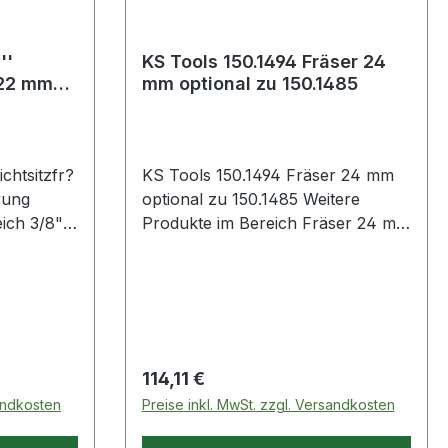
''
KS Tools 150.1494 Fräser 24
 22 mm
mm optional zu 150.1485
chtsitzfr?
KS Tools 150.1494 Fräser 24 mm
rung
optional zu 150.1485 Weitere
 3/8"
Produkte im Bereich Fräser 24 mm
mm mit
optional zu 150.1485
Regulärer Preis:
114,11 €
sandkosten
Preise inkl. MwSt. zzgl. Versandkosten