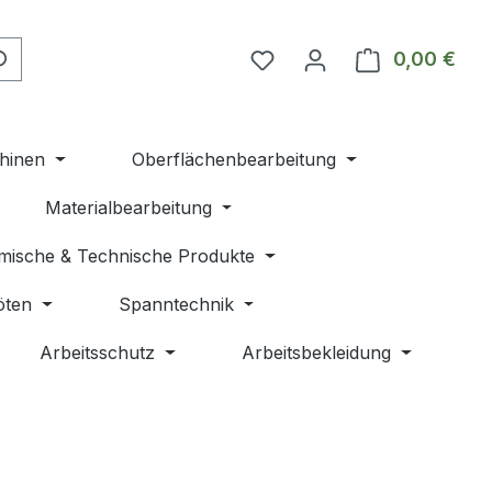
Du hast 0 Produkte auf 
0,00 €
Ware
hinen
Oberflächenbearbeitung
Materialbearbeitung
mische & Technische Produkte
öten
Spanntechnik
Arbeitsschutz
Arbeitsbekleidung