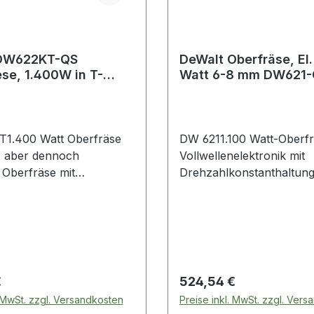
DW622KT-QS
DeWalt Oberfräse, El.
se, 1.400W in T-
Watt 6-8 mm DW621
x VI
T1.400 Watt Oberfräse
DW 6211.100 Watt-Oberf
e, aber dennoch
Vollwellenelektronik mit
Oberfräse mit
Drehzahlkonstanthaltun
fnahme für 8 mm-
garantiert einheitliches F
 Fräser für äußerst
aufgrund stabiler Fräsdr
en Einsatz Vollwellen-
Fräskorbführung im Alu-
 mit Drehzahl-
Druckguss-Gehäuse mit p
altung garantiert
und leichtgängiger Führu
hes Fräsbild aufgrund
beiden Fräskorbsäulen S
 Preis:
Regulärer Preis:
€
524,54 €
Fräsdrehzahl auch unter
verhindert das Verrutsch
. MwSt. zzgl. Versandkosten
Preise inkl. MwSt. zzgl. Ver
korbführung im Alu-
Maschine beim Start