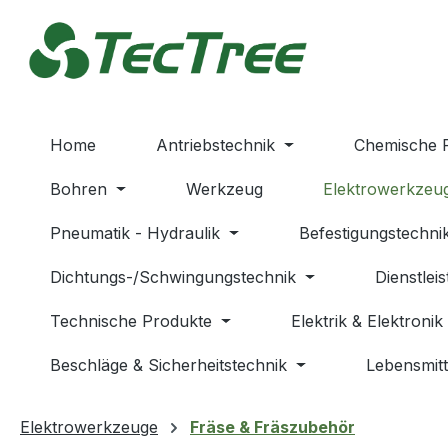
m Hauptinhalt springen
Zur Suche springen
Zur Hauptnavigation springen
Home
Antriebstechnik
Chemische 
Bohren
Werkzeug
Elektrowerkzeu
Pneumatik - Hydraulik
Befestigungstechni
Dichtungs-/Schwingungstechnik
Dienstlei
Technische Produkte
Elektrik & Elektronik
Beschläge & Sicherheitstechnik
Lebensmitt
Elektrowerkzeuge
Fräse & Fräszubehör