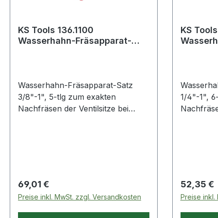
KS Tools 136.1100
KS Tools
Wasserhahn-Fräsapparat-
Wasserh
Satz 3/8''-1'', 5-tlg.
Satz 1/4''
Wasserhahn-Fräsapparat-Satz
Wasserha
3/8"-1", 5-tlg zum exakten
1/4"-1", 6
Nachfräsen der Ventilsitze bei
Nachfräsen
undichten
undichten
Wasserhähneneinstellbarer
Wasserhäh
Fräsdruck über Feder und
Fräsdruck
Regulierungsschraubepassend für
Regulieru
alle gängigen Armaturen durch
alle gäng
zylindrisch abgestufte
zylindrisc
Regulärer Preis:
Regulärer
69,01 €
52,35 €
GewindeaufnahmeFräser
Gewindea
Preise inkl. MwSt. zzgl. Versandkosten
Preise inkl
auswechselbarin stabilem
auswechse
Metallkoffer Weitere Produkte im
stabilem Kuns