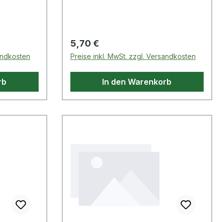
Regulärer Preis:
5,70 €
sandkosten
Preise inkl. MwSt. zzgl. Versandkosten
rb
In den Warenkorb