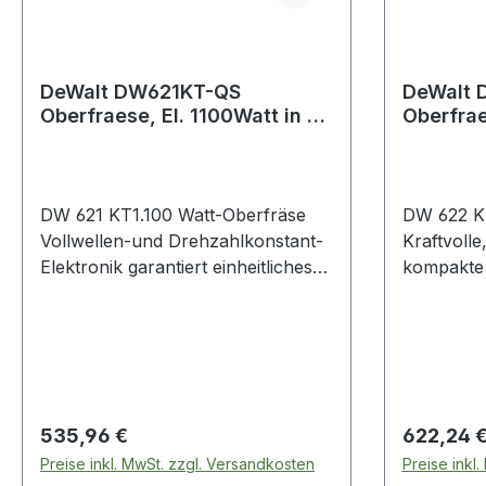
DeWalt DW621KT-QS
DeWalt 
Oberfraese, El. 1100Watt in T-
Oberfrae
STAK-Box VI
STAK-Bo
DW 621 KT1.100 Watt-Oberfräse
DW 622 K
Vollwellen-und Drehzahlkonstant-
Kraftvoll
Elektronik garantiert einheitliches
kompakte 
Fräsbild aufgrund stabiler
Werkzeugau
Fräsdrehzahl Fräskorbführung im
und 12 mm
Alu-Druckguss-Gehäuse mit
vielseitig
präziser und leichtgängiger
Elektronik
Führung der beiden
Konstanth
Fräskorbsäulen Sanftanlauf
einheitlic
Regulärer Preis:
Regulärer
535,96 €
622,24 
verhindert das Verrutschen der
stabiler 
Preise inkl. MwSt. zzgl. Versandkosten
Preise inkl
Maschine beim Start
Last Fräs