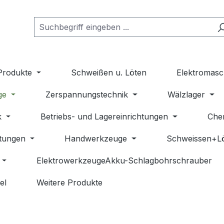
Produkte
Schweißen u. Löten
Elektromasc
ge
Zerspannungstechnik
Wälzlager
k
Betriebs- und Lagereinrichtungen
Che
stungen
Handwerkzeuge
Schweissen+L
ElektrowerkzeugeAkku-Schlagbohrschrauber
el
Weitere Produkte