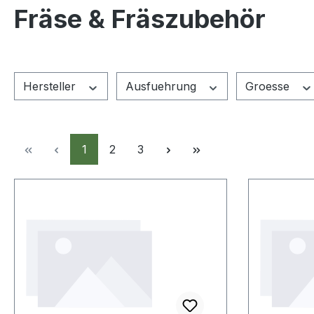
Fräse & Fräszubehör
Hersteller
Ausfuehrung
Groesse
Seite
Seite
Seite
1
2
3