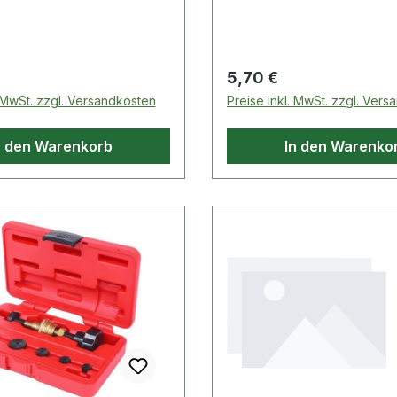
 Preis:
Regulärer Preis:
5,70 €
. MwSt. zzgl. Versandkosten
Preise inkl. MwSt. zzgl. Ver
n den Warenkorb
In den Warenko