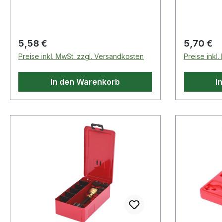
Regulärer Preis:
Regulärer
5,58 €
5,70 €
Preise inkl. MwSt. zzgl. Versandkosten
Preise inkl
In den Warenkorb
I