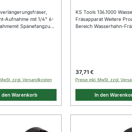
n-1Fräskorbhub 55
Produkte im Bereich
verlängerungsfräser,
KS Tools 136.1000 Wass
ugaufnahme 6 - 12,7
nt-Aufnahme mit 1/4" 6-
Fräsapparat Weitere Produkte im
räserdurchmesser 36
nahmemit Spänefangzum
Bereich Wasserhahn-
 kg Weitere
igem Fräsen von
im Bereich
ngerungenmit spezieller
l-Wendeschneide
ptimales Zentrieren
indrischen Aufsatz vor
rSpezial-Werkzeugstahl
 Preis:
Regulärer Preis:
37,71 €
dukte im Bereich 1/2"
. MwSt. zzgl. Versandkosten
Preise inkl. MwSt. zzgl. Ver
ngerungsfräser, 1/4"-6-
n den Warenkorb
In den Warenko