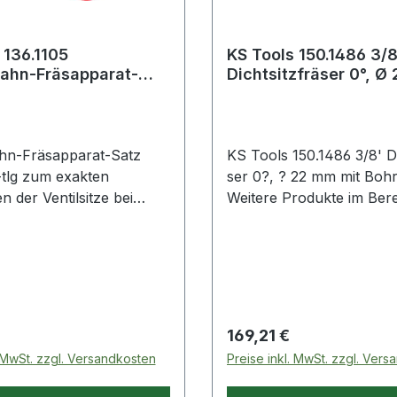
 136.1105
KS Tools 150.1486 3/8
ahn-Fräsapparat-
Dichtsitzfräser 0°, Ø
-1'', 6-tlg.
mit Bohrung
hn-Fräsapparat-Satz
KS Tools 150.1486 3/8' Di
-tlg zum exakten
ser 0?, ? 22 mm mit Boh
 der Ventilsitze bei
Weitere Produkte im Bereich
Dichtsitzfräser 0°, Ø 22 
neneinstellbarer
Boh
 über Feder und
ngsschraubepassend für
igen Armaturen durch
h abgestufte
 Preis:
Regulärer Preis:
169,21 €
ufnahmeFräser
. MwSt. zzgl. Versandkosten
Preise inkl. MwSt. zzgl. Ver
lbarLieferung inklusive
tstoffkoffer Weitere