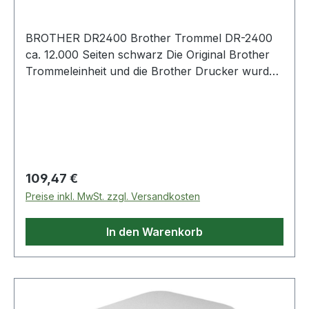
BROTHER DR2400 Brother Trommel DR-2400
ca. 12.000 Seiten schwarz Die Original Brother
Trommeleinheit und die Brother Drucker wurden
aufeinander so abgestimmt · dass beste
Ergebnisse erzielt werden. Die Trommel ist leicht
zu installieren. Profitieren Sie von langlebigen
und hochwertigen Ausdrucken.
Regulärer Preis:
109,47 €
Preise inkl. MwSt. zzgl. Versandkosten
In den Warenkorb