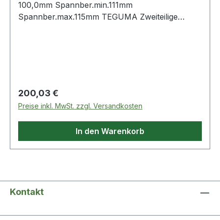
100,0mm Spannber.min.111mm
Spannber.max.115mm TEGUMA Zweiteilige
Klemmschalen für den Einband von Kupplungen
mit glattem oder Kombi-Schlauchstutzen und
Sicherungsbund Weitere technische
Eigenschaften: · Betriebsd
Regulärer Preis:
200,03 €
Preise inkl. MwSt. zzgl. Versandkosten
In den Warenkorb
Kontakt