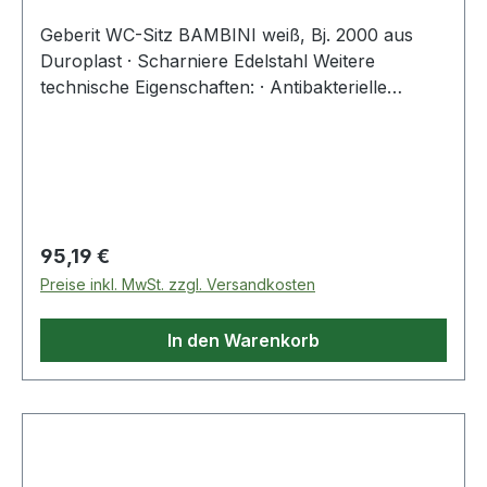
Geberit WC-Sitz BAMBINI weiß, Bj. 2000 aus
Duroplast · Scharniere Edelstahl Weitere
technische Eigenschaften: · Antibakterielle
Behandlung: Nein · Diebstahlssicherung: Nein ·
Durchgehende Scharnierwelle: Nein · Farbe (1):
weiß · Für die Montage von oben: Nein ·
Glanzgrad: glänzend · Material S
Regulärer Preis:
95,19 €
Preise inkl. MwSt. zzgl. Versandkosten
In den Warenkorb