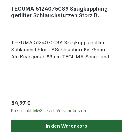
TEGUMA 5124075089 Saugkupplung
gerillter Schlauchstutzen Storz B
Schlauchgröße 7
TEGUMA 5124075089 Saugkupp.gerillter
Schlauchst.Storz BSchlauchgröße 75mm
Alu.Knaggenab.89mm TEGUMA Saug- und
Druckkupplung mit gerilltem Schlauchstutzen
für Schellenmontage. Weitere technische
Eigenschaften: · Betriebsdruck: 16bar · Farbe
Dichtung: Weis
Regulärer Preis:
34,97 €
Preise inkl. MwSt. zzgl. Versandkosten
In den Warenkorb