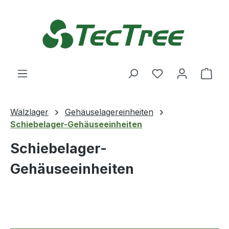
Zum Hauptinhalt springen
Du hast 0 Produ
Ware
Wälzlager
Gehäuselagereinheiten
Schiebelager-Gehäuseeinheiten
Schiebelager-
Gehäuseeinheiten