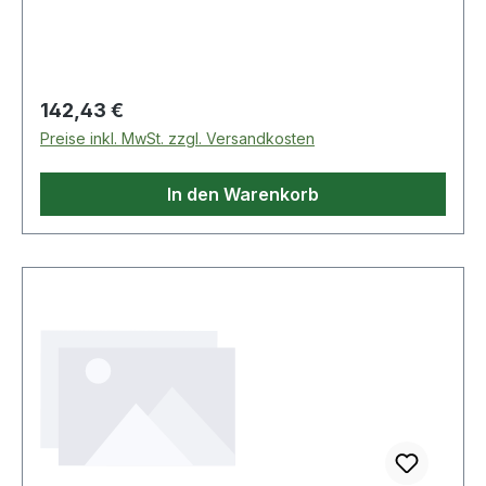
Duroplast · Befestigungsabstand: 15,5 cm · Form:
Eckig · Absenkautomatik: ja · Befestigung: von
Regulärer Preis:
142,43 €
Preise inkl. MwSt. zzgl. Versandkosten
In den Warenkorb