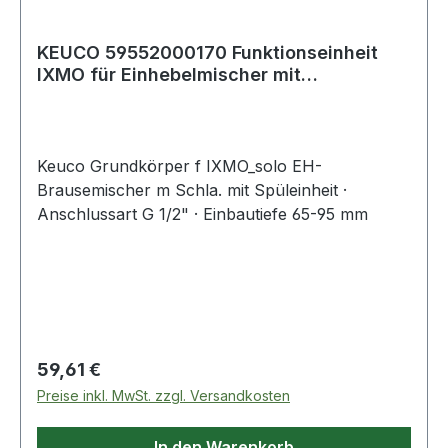
KEUCO 59552000170 Funktionseinheit
IXMO für Einhebelmischer mit
Schlauchanschlus
Keuco Grundkörper f IXMO_solo EH-
Brausemischer m Schla. mit Spüleinheit ·
Anschlussart G 1/2" · Einbautiefe 65-95 mm
Regulärer Preis:
59,61 €
Preise inkl. MwSt. zzgl. Versandkosten
In den Warenkorb