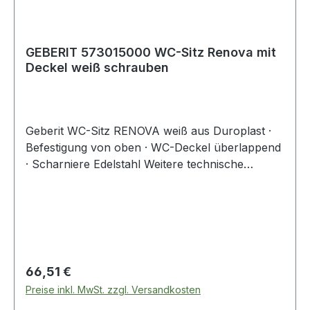
GEBERIT 573015000 WC-Sitz Renova mit
Deckel weiß schrauben
Geberit WC-Sitz RENOVA weiß aus Duroplast ·
Befestigung von oben · WC-Deckel überlappend
· Scharniere Edelstahl Weitere technische
Eigenschaften: · Antibakterielle Behandlung: Nein
· Diebstahlssicherung: Nein · Durchgehende
Scharnierwelle: Nein · Farbe (1): weiß · Für die
Montage vo
Regulärer Preis:
66,51 €
Preise inkl. MwSt. zzgl. Versandkosten