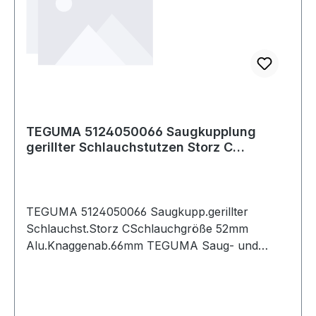
TEGUMA 5124050066 Saugkupplung
gerillter Schlauchstutzen Storz C
Schlauchgröße 5
TEGUMA 5124050066 Saugkupp.gerillter
Schlauchst.Storz CSchlauchgröße 52mm
Alu.Knaggenab.66mm TEGUMA Saug- und
Druckkupplung mit gerilltem Schlauchstutzen
für Schellenmontage. Weitere technische
Eigenschaften: · Betriebsdruck: 16bar · Farbe
Dichtung: Weis