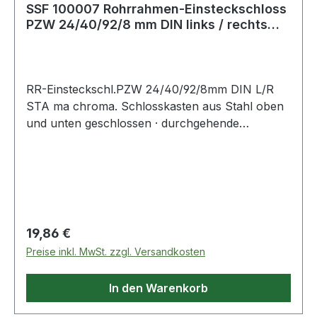
SSF 100007 Rohrrahmen-Einsteckschloss
PZW 24/40/92/8 mm DIN links / rechts
Stah
RR-Einsteckschl.PZW 24/40/92/8mm DIN L/R
STA ma chroma. Schlosskasten aus Stahl oben
und unten geschlossen · durchgehende
Beschlagbohrung oberhalb der Schlossnuss ·
Späneschutzhülsen · 1-tourig mit stabilem Riegel
· Riegelausschluss 21 mm · DIN links und rechts
verwendbar · Anschlagrichtung umstellbar ·
vorgerichtet für Profilzylinder, mit Wechsel ·
Entfernung 92 mm · 8 mm Klemmnuss · Falle
Regulärer Preis:
19,86 €
und Riegel vernickelt · Stulp auf Mitte ·
Preise inkl. MwSt. zzgl. Versandkosten
Stulplänge 245 mm · käntig · Hinterdornmaß 15
mm · Klassifizierungsschlüssel nach EN 12 209
In den Warenkorb
vorhandenWeitere technische Eigenschaften:·
Riegel: Metall· Stulpbreite: 24mm· Wechsel: mit