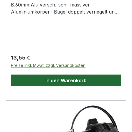
B.60mm Alu versch.-schl. massiver
Aluminiumkörper · Bügel doppelt verriegelt und
stahlhart · Innenwerk rostfrei ·
verschiedenschließend · SB verpackt
Regulärer Preis:
13,55 €
Preise inkl. MwSt. zzgl. Versandkosten
In den Warenkorb