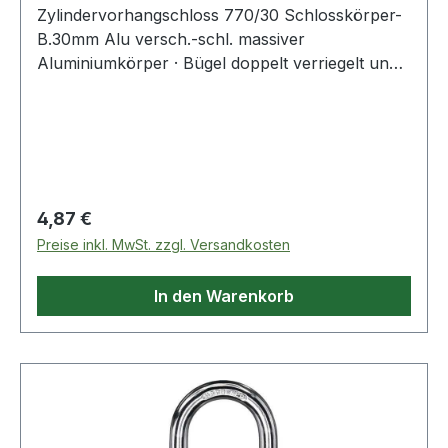
Zylindervorhangschloss 770/30 Schlosskörper-
B.30mm Alu versch.-schl. massiver
Aluminiumkörper · Bügel doppelt verriegelt und
stahlhart · Innenwerk rostfrei ·
verschiedenschließend · SB verpackt
Regulärer Preis:
4,87 €
Preise inkl. MwSt. zzgl. Versandkosten
In den Warenkorb