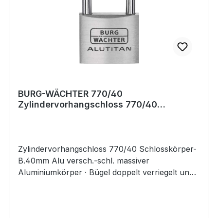
BURG-WÄCHTER 770/40
Zylindervorhangschloss 770/40
Schlosskörperbreite 40 mm Alu
Zylindervorhangschloss 770/40 Schlosskörper-
B.40mm Alu versch.-schl. massiver
Aluminiumkörper · Bügel doppelt verriegelt und
stahlhart · Innenwerk rostfrei ·
verschiedenschließend · SB verpackt