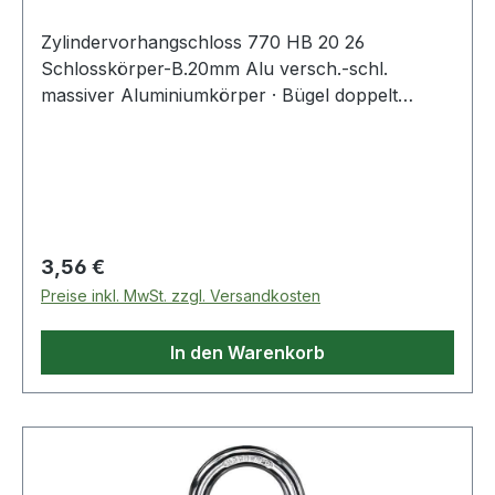
Zylindervorhangschloss 770 HB 20 26
Schlosskörper-B.20mm Alu versch.-schl.
massiver Aluminiumkörper · Bügel doppelt
verriegelt und stahlhart · Innenwerk rostfrei ·
verschiedenschließend · SB verpackt Weitere
technische Eigenschaften: · Ergänzung: mit
hohem Bügel
Regulärer Preis:
3,56 €
Preise inkl. MwSt. zzgl. Versandkosten
In den Warenkorb