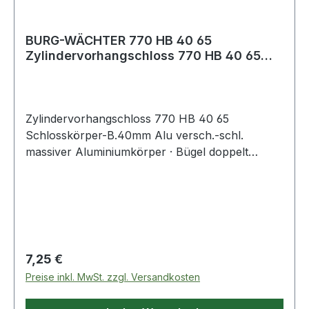
BURG-WÄCHTER 770 HB 40 65
Zylindervorhangschloss 770 HB 40 65
Schlosskörperbreit
Zylindervorhangschloss 770 HB 40 65
Schlosskörper-B.40mm Alu versch.-schl.
massiver Aluminiumkörper · Bügel doppelt
verriegelt und stahlhart · Innenwerk rostfrei ·
verschiedenschließend · SB verpackt Weitere
technische Eigenschaften: · Ergänzung: mit
hohem Bügel
Regulärer Preis:
7,25 €
Preise inkl. MwSt. zzgl. Versandkosten