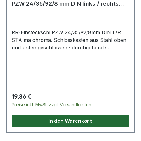
PZW 24/35/92/8 mm DIN links / rechts
Stah
RR-Einsteckschl.PZW 24/35/92/8mm DIN L/R
STA ma chroma. Schlosskasten aus Stahl oben
und unten geschlossen · durchgehende
Beschlagbohrung oberhalb der Schlossnuss ·
Späneschutzhülsen · 1-tourig mit stabilem Riegel
· Riegelausschluss 21 mm · DIN links und rechts
verwendbar · Anschlagrichtung umstellbar ·
vorgerichtet für Profilzylinder, mit Wechsel ·
Entfernung 92 mm · 8 mm Klemmnuss · Falle
Regulärer Preis:
19,86 €
und Riegel vernickelt · Stulp auf Mitte ·
Preise inkl. MwSt. zzgl. Versandkosten
Stulplänge 245 mm · käntig · Hinterdornmaß 15
mm · Klassifizierungsschlüssel nach EN 12 209
In den Warenkorb
vorhandenWeitere technische Eigenschaften:·
Riegel: Metall· Stulpbreite: 24mm· Wechsel: mit
Wechsel· Lochung: PZW