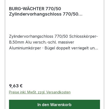
BURG-WÄCHTER 770/50
Zylindervorhangschloss 770/50
Schlosskörperbreite 50 mm Alu
Zylindervorhangschloss 770/50 Schlosskörper-
B.50mm Alu versch.-schl. massiver
Aluminiumkörper · Bügel doppelt verriegelt und
stahlhart · Innenwerk rostfrei ·
verschiedenschließend · SB verpackt
Regulärer Preis:
9,63 €
Preise inkl. MwSt. zzgl. Versandkosten
In den Warenkorb