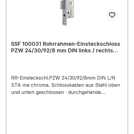
SSF 100031 Rohrrahmen-Einsteckschloss
PZW 24/30/92/8 mm DIN links / rechts
Stah
RR-Einsteckschl.PZW 24/30/92/8mm DIN L/R
STA ma chroma. Schlosskasten aus Stahl oben
und unten geschlossen · durchgehende
Beschlagbohrung oberhalb der Schlossnuss ·
Späneschutzhülsen · 1-tourig mit stabilem Riegel
· Riegelausschluss 21 mm · DIN links und rechts
verwendbar · Anschlagrichtung umstellbar ·
vorgerichtet für Profilzylinder, mit Wechsel ·