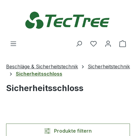
Zum Hauptinhalt springen
Du hast 0 Produ
Ware
Beschläge & Sicherheitstechnik
Sicherheitstechnik
Sicherheitsschloss
Sicherheitsschloss
Produkte filtern