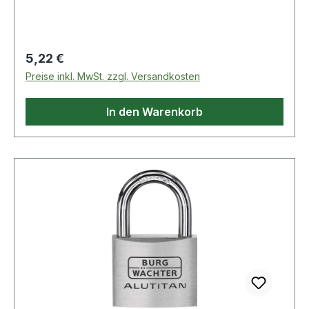
technische Eigenschaften: · Ergänzung: mit
hohem Bügel
Regulärer Preis:
5,22 €
Preise inkl. MwSt. zzgl. Versandkosten
In den Warenkorb