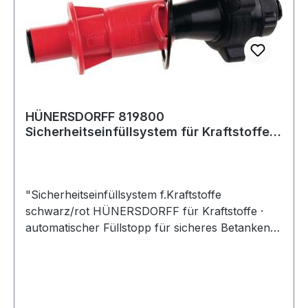
HÜNERSDORFF 819800
Sicherheitseinfüllsystem für Kraftstoffe
schwarz/rot
"Sicherheitseinfüllsystem f.Kraftstoffe
schwarz/rot HÜNERSDORFF für Kraftstoffe ·
automatischer Füllstopp für sicheres Betanken
ohne zu Überfüllen"" · für alle gängigen
hünersdorff Doppelkanister, Kraftstoffkanister
bis 5 l und FuelFriend 1-2 l · Durchmesser
Aufsetzring 45 mm · Durchmesser Einfüllstutzen