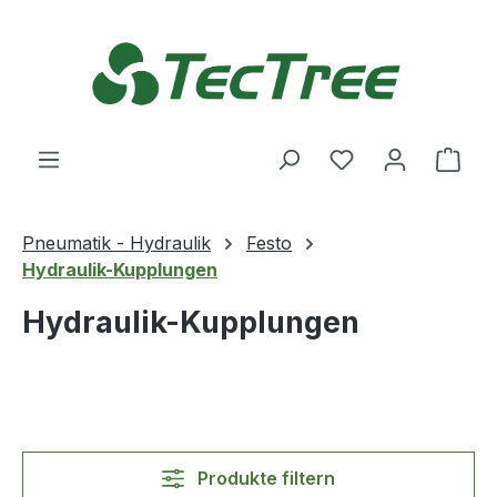
Zum Hauptinhalt springen
Du hast 0 Produ
Ware
Pneumatik - Hydraulik
Festo
Hydraulik-Kupplungen
Hydraulik-Kupplungen
Produkte filtern