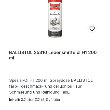
BALLISTOL 25310 Lebensmittelöl H1 200
ml
Spezial-Öl H1 200 ml Spraydose BALLISTOL
farb-, geschmack- und geruchlos · zur
Schmierung und Reinigung · als
Korrosionsschutz und Kriechöl · mit
Inhalt:
0.2 Liter
(32,65 € / 1 Liter)
Antioxidantien speziell für das
lebensmittelverarbeitende Gewerbe · für