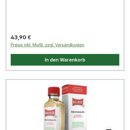
Weitere technische Eigenschaften: · Oberfläche:
verzinkt · Nuss: 8mm · Material: Stahl
Regulärer Preis:
43,90 €
Preise inkl. MwSt. zzgl. Versandkosten
In den Warenkorb