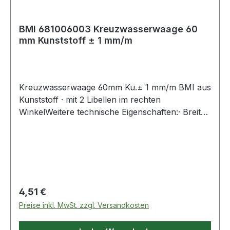
BMI 681006003 Kreuzwasserwaage 60
mm Kunststoff ± 1 mm/m
Kreuzwasserwaage 60mm Ku.± 1 mm/m BMI aus
Kunststoff · mit 2 Libellen im rechten
WinkelWeitere technische Eigenschaften:· Breite:
45mm· Genauigkeit: ± 1mm/m
Regulärer Preis:
4,51 €
Preise inkl. MwSt. zzgl. Versandkosten