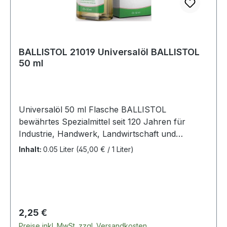
BALLISTOL 21019 Universalöl BALLISTOL
50 ml
Universalöl 50 ml Flasche BALLISTOL
bewährtes Spezialmittel seit 120 Jahren für
Industrie, Handwerk, Landwirtschaft und
Haushalt · pflegt, schützt und schmiert alle
Inhalt:
0.05 Liter
(45,00 € / 1 Liter)
Materialien aus Metall, ölbeständigem Kunststoff,
Gummi, Leder und Holz · reinigt, kriecht,
konserviert, regeneriert, schützt vor Korrosion
und Rost · verharzt nicht, löst Fette, Teer,
Schmutz, Klebstoffreste, sowie andere
Regulärer Preis:
2,25 €
ungeeignete Öle, neutralisiert schwache Säuren ·
Preise inkl. MwSt. zzgl. Versandkosten