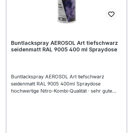
Buntlackspray AEROSOL Art tiefschwarz
seidenmatt RAL 9005 400 ml Spraydose
Buntlackspray AEROSOL Art tiefschwarz
seidenmatt RAL 9005 400ml Spraydose
hochwertige Nitro-Kombi-Qualität · sehr gute
Deckkraft · schnelltrocknend · für den Innen-
und Außenbereich · wetterfest, lichtecht, UV-
beständig · kratz-, stoß- und schlagfest ·
geeignet für Holz, Metall, Papier, Glas,
lackierfähige Hartkunststoffe, viele Textilien ·