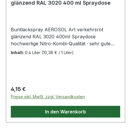
glänzend RAL 3020 400 ml Spraydose
Buntlackspray AEROSOL Art verkehrsrot
glänzend RAL 3020 400ml Spraydose
hochwertige Nitro-Kombi-Qualität · sehr gute
Deckkraft · schnelltrocknend · für den Innen-
Inhalt:
0.4 Liter
(10,38 € / 1 Liter)
und Außenbereich · wetterfest, lichtecht, UV-
beständig · kratz-, stoß- und schlagfest ·
geeignet für Holz, Metall, Papier, Glas,
lackierfähige Hartkunststoffe, viele Textilien ·
auch für die künstlerische Gestaltung von Putz,
Regulärer Preis:
4,15 €
Beton, Naturstein · Temperaturbeständigkeit: bis
Preise inkl. MwSt. zzgl. Versandkosten
+80 °C Weitere technische Eigenschaften: ·
Inhalt: 400ml · Gebinde: Spraydose
In den Warenkorb