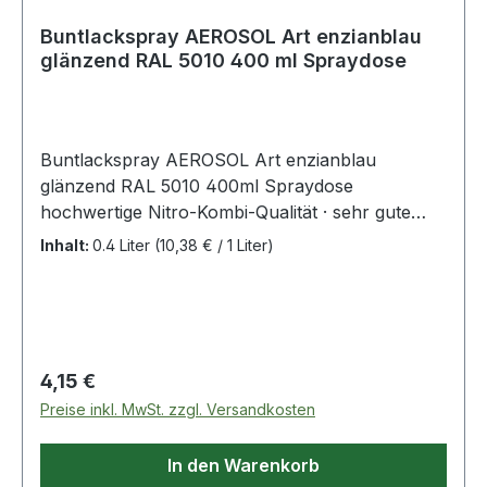
Buntlackspray AEROSOL Art enzianblau
glänzend RAL 5010 400 ml Spraydose
Buntlackspray AEROSOL Art enzianblau
glänzend RAL 5010 400ml Spraydose
hochwertige Nitro-Kombi-Qualität · sehr gute
Deckkraft · schnelltrocknend · für den Innen-
Inhalt:
0.4 Liter
(10,38 € / 1 Liter)
und Außenbereich · wetterfest, lichtecht, UV-
beständig · kratz-, stoß- und schlagfest ·
geeignet für Holz, Metall, Papier, Glas,
lackierfähige Hartkunststoffe, viele Textilien ·
auch für die künstlerische Gestaltung von Putz,
Regulärer Preis:
4,15 €
Beton, Naturstein · Temperaturbeständigkeit: bis
Preise inkl. MwSt. zzgl. Versandkosten
+80 °C Weitere technische Eigenschaften: ·
Inhalt: 400ml · Gebinde: Spraydose
In den Warenkorb