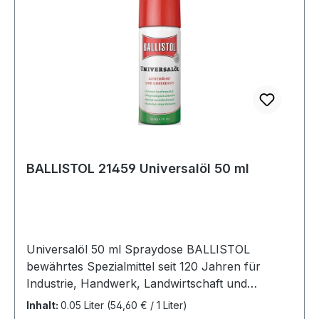
BALLISTOL 21459 Universalöl 50 ml
Universalöl 50 ml Spraydose BALLISTOL
bewährtes Spezialmittel seit 120 Jahren für
Industrie, Handwerk, Landwirtschaft und
Haushalt · pflegt, schützt und schmiert alle
Inhalt:
0.05 Liter
(54,60 € / 1 Liter)
Materialien aus Metall, ölbeständigem Kunststoff,