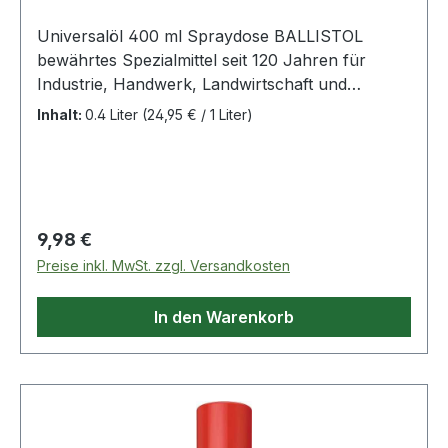
Universalöl 400 ml Spraydose BALLISTOL
bewährtes Spezialmittel seit 120 Jahren für
Industrie, Handwerk, Landwirtschaft und
Haushalt · pflegt, schützt und schmiert alle
Inhalt:
0.4 Liter
(24,95 € / 1 Liter)
Materialien aus Metall, ölbeständigem Kunststoff,
Gummi, Leder und Holz · reinigt, kriecht,
konserviert, regeneriert, schützt vor Korrosion
und Rost · verharzt nicht, löst Fette, Teer,
Schmutz, Klebstoffreste, sowie andere
Regulärer Preis:
9,98 €
ungeeignete Öle, neutralisiert schwache Säuren ·
Preise inkl. MwSt. zzgl. Versandkosten
lebensmittelecht, besonders hautverträglich,
medizinisch rein, biologisch abbaubar ·
In den Warenkorb
dermatologisch mit "Sehr Gut" getestet · PTFE-
und silikonfrei · passender Pumpsprüher für die
Kanisterware Art.-Nr. 4000 354 507