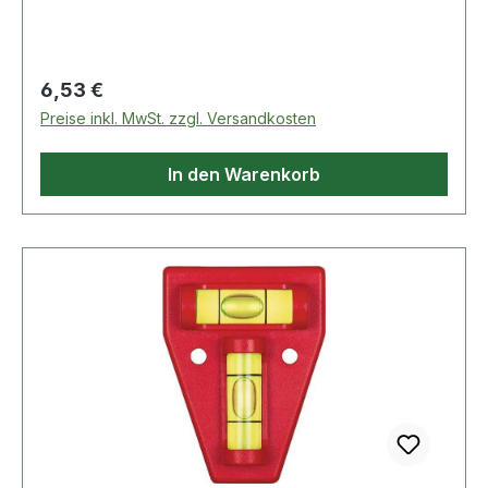
Schneidemaschinen, Pumpen, Innenlager,
Getriebe, Walzen und Rollen, Ketten, Antriebe,
Förderbänder · NSF-H1 Zulassung, Reg. Nr.
Regulärer Preis:
6,53 €
143097
Preise inkl. MwSt. zzgl. Versandkosten
In den Warenkorb