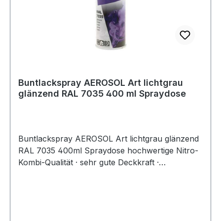
Buntlackspray AEROSOL Art lichtgrau
glänzend RAL 7035 400 ml Spraydose
Buntlackspray AEROSOL Art lichtgrau glänzend
RAL 7035 400ml Spraydose hochwertige Nitro-
Kombi-Qualität · sehr gute Deckkraft ·
schnelltrocknend · für den Innen- und
Außenbereich · wetterfest, lichtecht, UV-
beständig · kratz-, stoß- und schlagfest ·
geeignet für Holz, Metall, Papier, Glas,