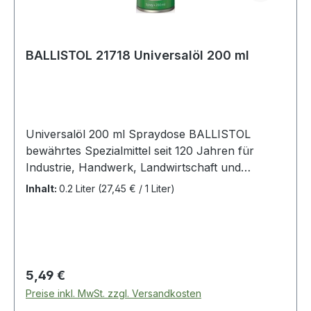
BALLISTOL 21718 Universalöl 200 ml
Universalöl 200 ml Spraydose BALLISTOL
bewährtes Spezialmittel seit 120 Jahren für
Industrie, Handwerk, Landwirtschaft und
Haushalt · pflegt, schützt und schmiert alle
Inhalt:
0.2 Liter
(27,45 € / 1 Liter)
Materialien aus Metall, ölbeständigem Kunststoff,
Gummi, Leder und Holz · reinigt, kriecht,
konserviert, regeneriert, schützt vor Korrosion
und Rost · verharzt nicht, löst Fette, Teer,
Schmutz, Klebstoffreste, sowie andere
Regulärer Preis:
5,49 €
ungeeignete Öle, neutralisiert schwache Säuren ·
Preise inkl. MwSt. zzgl. Versandkosten
lebensmittelecht, besonders hautverträglich,