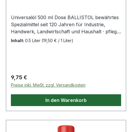
Universalöl 500 ml Dose BALLISTOL bewährtes
Spezialmittel seit 120 Jahren für Industrie,
Handwerk, Landwirtschaft und Haushalt · pflegt,
schützt und schmiert alle Materialien aus Metall,
Inhalt:
0.5 Liter
(19,50 € / 1 Liter)
ölbeständigem Kunststoff, Gummi, Leder und
Holz · reinigt, kriecht, konserviert, regeneriert,
schützt vor Korrosion und Rost · verharzt nicht,
löst Fette, Teer, Schmutz, Klebstoffreste, sowie
andere ungeeignete Öle, neutralisiert schwache
Regulärer Preis:
9,75 €
Säuren · lebensmittelecht, besonders
Preise inkl. MwSt. zzgl. Versandkosten
hautverträglich, medizinisch rein, biologisch
abbaubar · dermatologisch mit "Sehr Gut"
In den Warenkorb
getestet · PTFE- und silikonfrei · passender
Pumpsprüher für die Kanisterware Art.-Nr.
4000 354 507