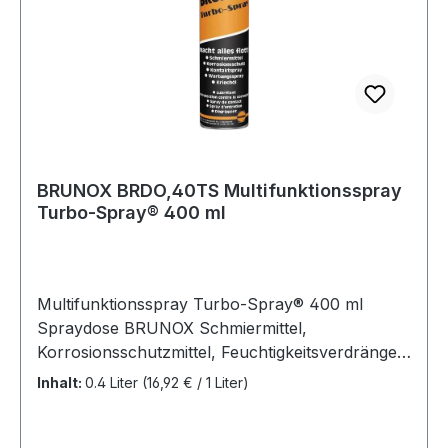
BRUNOX BRDO,40TS Multifunktionsspray
Turbo-Spray® 400 ml
Multifunktionsspray Turbo-Spray® 400 ml
Spraydose BRUNOX Schmiermittel,
Korrosionsschutzmittel, Feuchtigkeitsverdränger,
Wartungsmittel, Kriechöl / Rostlöser,
Inhalt:
0.4 Liter
(16,92 € / 1 Liter)
Kontaktspray · löst hartnäckigste Verkrustungen,
festsitzende Verbindungen, Teer, Klebstoffreste
etc. ohne Lack/Gummi anzugreifen · entfernt