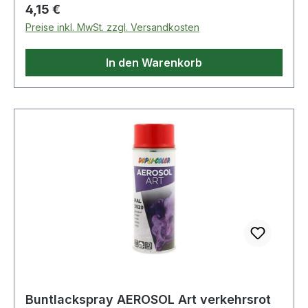
auch für die künstlerische Gestaltung von Putz,
Regulärer Preis:
4,15 €
Beton, Naturstein · Temperaturbeständigkeit: bis
Preise inkl. MwSt. zzgl. Versandkosten
+80 °C Weitere technische Eigenschaften: ·
Inhalt: 400ml · Gebinde: Spraydose
In den Warenkorb
Buntlackspray AEROSOL Art verkehrsrot