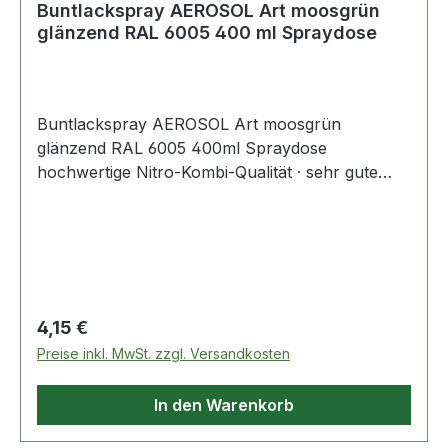
Buntlackspray AEROSOL Art moosgrün
glänzend RAL 6005 400 ml Spraydose
Buntlackspray AEROSOL Art moosgrün
glänzend RAL 6005 400ml Spraydose
hochwertige Nitro-Kombi-Qualität · sehr gute
Deckkraft · schnelltrocknend · für den Innen-
und Außenbereich · wetterfest, lichtecht, UV-
beständig · kratz-, stoß- und schlagfest ·
geeignet für Holz, Metall, Papier, Glas,
lackierfähige Hartkunststoffe, viele Textilien ·
auch für die künstlerische Gestaltung von Putz,
Regulärer Preis:
4,15 €
Beton, Naturstein · Temperaturbeständigkeit: bis
Preise inkl. MwSt. zzgl. Versandkosten
+80 °C Weitere technische Eigenschaften: ·
Inhalt: 400ml · Gebinde: Spraydose
In den Warenkorb