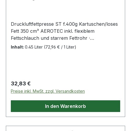
Druckluftfettpresse ST f.400g Kartuschen/loses
Fett 350 cm³ AEROTEC inkl. flexiblem
Fettschlauch und starrem Fettrohr ·
Arbeitsdruck: 2-6,3 bar · Luftverbrauch: 0,5
Inhalt:
0.45 Liter
(72,96 € / 1 Liter)
l/Hub Weitere technische Eigenschaften: ·
Fassungsvermögen: 350cm³
Regulärer Preis:
32,83 €
Preise inkl. MwSt. zzgl. Versandkosten
In den Warenkorb