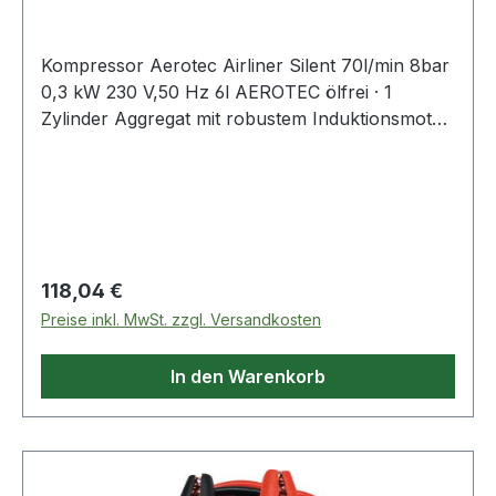
Kompressor Aerotec Airliner Silent 70l/min 8bar
0,3 kW 230 V,50 Hz 6l AEROTEC ölfrei · 1
Zylinder Aggregat mit robustem Induktionsmotor
· integrierte Stromkabelhalterung · Druckregler ·
Gummi-Saugfüße · ideal für Nagel- und
Klammergeräte, Ausblasen sowie Airbrush- und
kleine Lackierarbeiten · Schalldruckpegel 85
LWA/68 dB Weitere technische Eigenschaften: ·
Breite: 340mm · Länge: 300mm · Gewicht: 6kg ·
Regulärer Preis:
118,04 €
Höhe: 320mm · Netzspannung: 230 V / 50 Hz ·
Preise inkl. MwSt. zzgl. Versandkosten
prüfpflichtig: ja
In den Warenkorb