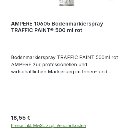
AMPERE 10605 Bodenmarkierspray
TRAFFIC PAINT® 500 ml rot
Bodenmarkierspray TRAFFIC PAINT 500ml rot
AMPERE zur professionellen und
wirtschaftlichen Markierung im Innen- und
Außenbereich · randscharfe Markierungen von
Parkplätzen und Betriebswegen · hoher
Pigmentanteil für normale Beanspruchung ·
abrieb- und wetterfest (Abriebfestigkeit kann je
nach Bodenbeschaffenheit und Wettereinflüssen
variieren) · schnell trocknend · unempfindlich
Regulärer Preis:
18,55 €
gegen Temperaturschwankungen · trocken:
Preise inkl. MwSt. zzgl. Versandkosten
nach ca. 20 Min. · befahrbar: nach ca. 40 Min. ·