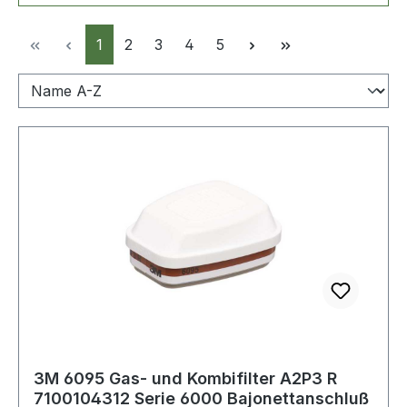
Seite
Seite
Seite
Seite
Seite
1
2
3
4
5
3M 6095 Gas- und Kombifilter A2P3 R
7100104312 Serie 6000 Bajonettanschluß