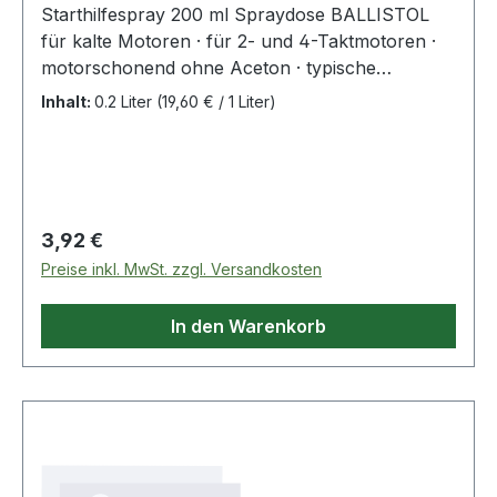
Starthilfespray 200 ml Spraydose BALLISTOL
für kalte Motoren · für 2- und 4-Taktmotoren ·
motorschonend ohne Aceton · typische
Einsatzmöglichkeiten: Auto, Motorrad, Traktor,
Inhalt:
0.2 Liter
(19,60 € / 1 Liter)
Rasenmäher, Schneefräse, Motorsäge und -
sense, Trennschleifer, Notstromaggregate ·
PTFE- und silikonfrei Weitere technische
Eigenschaften: · Gebinde: Spraydose
Regulärer Preis:
3,92 €
Preise inkl. MwSt. zzgl. Versandkosten
In den Warenkorb