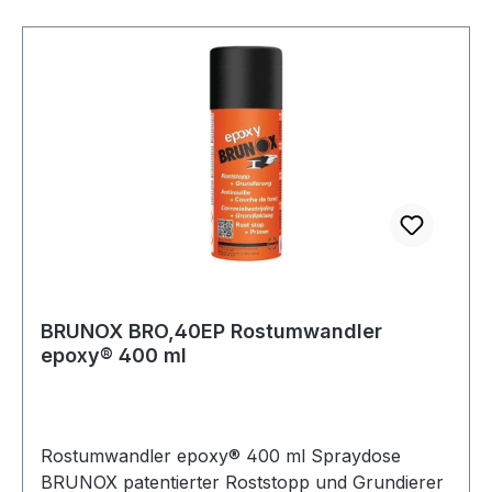
BRUNOX® epoxy® auftragen oder 3-4x per
Airlessgerät/Lackierpistole · auf vollständige
Trocknung prüfen (FINGERNAGELHART) kein
Abwaschen nötig · 3. Schicht trockenschleifen
(nur Glanz entfernen) · Spachtelmassen, 1-K-
Füller oder direkt die Endlackierung auftragen
Weitere technische Eigenschaften: · Farbe:
bernsteinfarben
BRUNOX BRO,40EP Rostumwandler
epoxy® 400 ml
Rostumwandler epoxy® 400 ml Spraydose
BRUNOX patentierter Roststopp und Grundierer