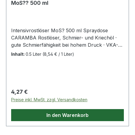
MoS?? 500 ml
Intensivrostlöser MoS? 500 ml Spraydose
CARAMBA Rostlöser, Schmier- und Kriechöl ·
gute Schmierfähigkeit bei hohem Druck · VKA-
Wert 1200N · temperaturbeständig von -30 °C
Inhalt:
0.5 Liter
(8,54 € / 1 Liter)
bis +450 °C · geeignet für Ultrahochvakuum ·
ideale Schmierwirkung für trockene
Atmosphären · silikonfrei Weitere technische
Eigenschaften: · Farbe: grau-grünlich ·
Temperatur: -30 bis +450°C · Gebinde:
Regulärer Preis:
4,27 €
Spraydose
Preise inkl. MwSt. zzgl. Versandkosten
In den Warenkorb