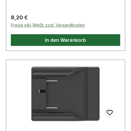
Mund-Nase-Maske · transparente
Gesichtsschürze und Beatmungsrohr mit 2-
Regulärer Preis:
8,20 €
Wege-Ventilsystem und Sekretfilter · einfach
Preise inkl. MwSt. zzgl. Versandkosten
zusammenstecken.
In den Warenkorb