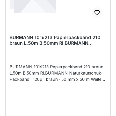
bernsteinfarben
BURMANN 1016213 Papierpackband 210
braun L.50m B.50mm Rl.BURMANN
Naturkautsch
BURMANN 1016213 Papierpackband 210 braun
L.50m B.50mm Rl.BURMANN Naturkautschuk-
Packband · 120µ · braun · 50 mm x 50 m Weitere
technische Eigenschaften: · Klebmasse:
Naturkautschuk · Trägerart: Papier ·
Gesamtdicke: 120µ · Reißkraft: 90 N/25mm ·
Klebkr