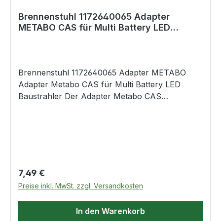
Brennenstuhl 1172640065 Adapter
METABO CAS für Multi Battery LED
Baustrahler
Brennenstuhl 1172640065 Adapter METABO
Adapter Metabo CAS für Multi Battery LED
Baustrahler Der Adapter Metabo CAS
ermöglicht die Verwendung Ihres 18V Metabo
CAS Akkus für unsere Multi Battery LED
Baustrahler - Adapter aufstecken, passenden
Akku einstecken und loslegen Mit nur einem
Handgriff kann der passende Adapter an der
Schnittstelle des Arbeitsstrahlers eingesetzt,
Regulärer Preis:
7,49 €
fixiert oder getauscht werden Weitere Produkte
Preise inkl. MwSt. zzgl. Versandkosten
im Bereich
In den Warenkorb