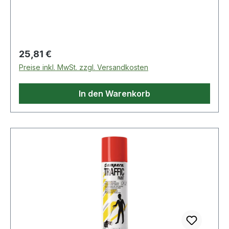
mit Reißverschluss · für Benzin-Motoren bis
5500 ccm und Diesel-Motoren bis 3000 ccm
Regulärer Preis:
25,81 €
Preise inkl. MwSt. zzgl. Versandkosten
In den Warenkorb