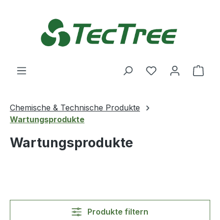
Zum Hauptinhalt springen
Du hast 0 Produ
Ware
Chemische & Technische Produkte
Wartungsprodukte
Wartungsprodukte
Produkte filtern