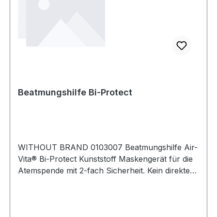
Beatmungshilfe Bi-Protect
WITHOUT BRAND 0103007 Beatmungshilfe Air-
Vita® Bi-Protect Kunststoff Maskengerät für die
Atemspende mit 2-fach Sicherheit. Kein direkter
Kontakt von Helfer und Patienten während der
Beatmung · kein Verletzungsrisiko in der
Anwendung durch Laienhelfer. Dicht
abschließende · anatomiegerecht geformte