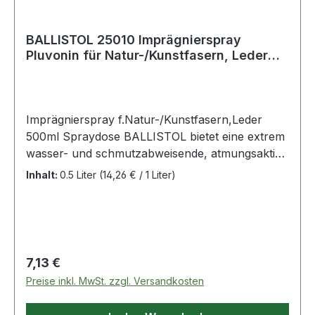
BALLISTOL 25010 Imprägnierspray
Pluvonin für Natur-/Kunstfasern, Leder
500 ml
Imprägnierspray f.Natur-/Kunstfasern,Leder
500ml Spraydose BALLISTOL bietet eine extrem
wasser- und schmutzabweisende, atmungsaktive
Abperl-Beschichtung für alle Natur- und
Inhalt:
0.5 Liter
(14,26 € / 1 Liter)
Kunstfasern sowie Leder · auf Basis modernster
Technologie · pflegt und imprägniert · Zelte,
Planen, Segel, Markisen, Sonnen- und
Regenschirme werden ebenso wetterfest wie
Mäntel, Anoraks, Pullover, Regen-, Ski- und
Regulärer Preis:
7,13 €
Sportbekleidung, sowie Schuhe und Rucksäcke ·
Preise inkl. MwSt. zzgl. Versandkosten
auch Verschmutzungen wie Tee, Kaffee,
Rotwein oder Cola perlen einfach ab · ummantelt