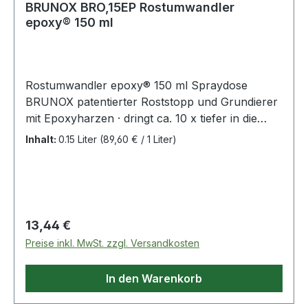
BRUNOX BRO,15EP Rostumwandler
epoxy® 150 ml
Rostumwandler epoxy® 150 ml Spraydose
BRUNOX patentierter Roststopp und Grundierer
mit Epoxyharzen · dringt ca. 10 x tiefer in die
Rostporen ein als herkömmliche Rostumwandler
Inhalt:
0.15 Liter
(89,60 € / 1 Liter)
Emulsionen · sehr guter Verlauf, hinterlässt keine
Pinselspuren · weitgehend verträglich mit den
meisten handelsüblichen Decksystemen · auch
mit Airless- oder Druckluftpistolen unverdünnt
zu applizieren · ohne Schwermetalle und
Regulärer Preis:
13,44 €
mineralischen Säuren · kein Silikonentferner,
Preise inkl. MwSt. zzgl. Versandkosten
Bremsenreiniger o.ä. nötig Rostsanierung in 3
Schritten: 1. losen Rost entfernen,
In den Warenkorb
Roststaub/Rostpartikel mit einem feuchten
Tuch/Kompressor wegwischen/wegblasen · 2. 2x