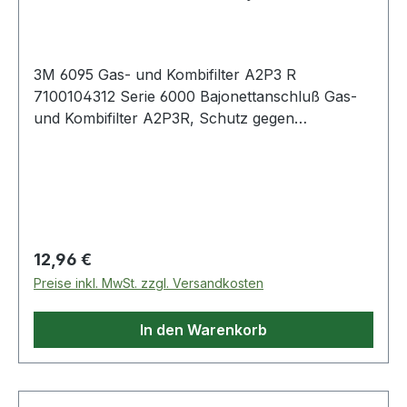
3M 6095 Gas- und Kombifilter A2P3 R
7100104312 Serie 6000 Bajonettanschluß Gas-
und Kombifilter A2P3R, Schutz gegen
organische Gase und Dämpfe (Siedepunkt über
65 °C) sowie Partikel, geeignet für Masken mit
Bajonettanschluss Serie 6000.Norm: EN
14387:2004+A1:2008VdGW: Entsprechend der
Masken-Filter-KombinationSchutzstufe:
A2P3RMaterial: Kraton, Gummi, Silikon,
Regulärer Preis:
12,96 €
Polystyrol, Aktivkohle Weitere Produkte im
Preise inkl. MwSt. zzgl. Versandkosten
Bereich Serie 6000 Bajonettanschluß
In den Warenkorb