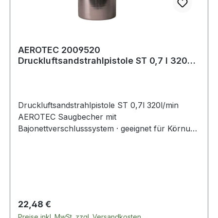
AEROTEC 2009520
Druckluftsandstrahlpistole ST 0,7 l 320
l/min
Druckluftsandstrahlpistole ST 0,7l 320l/min
AEROTEC Saugbecher mit
Bajonettverschlusssystem · geeignet für Körnung
0,2-0,8 mm · Anschluss Standard SK universal
passend Weitere technische Eigenschaften: ·
Anschlussgewinde: 11,89 mm (1/4") IG · Gewicht:
1,0kg
Regulärer Preis:
22,48 €
Preise inkl. MwSt. zzgl. Versandkosten