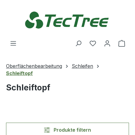
Zum Hauptinhalt springen
Du hast 0 Produ
Ware
Oberflächenbearbeitung
Schleifen
Schleiftopf
Schleiftopf
Produkte filtern