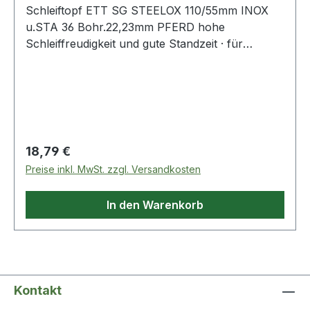
Schleiftopf ETT SG STEELOX 110/55mm INOX
u.STA 36 Bohr.22,23mm PFERD hohe
Schleiffreudigkeit und gute Standzeit · für
Schweißnahtbearbeitung, Anfasen, Entgraten,
Flächenschliff · Maße 110 x 55 · Bohrung 22,23
mm ØWeitere technische Eigenschaften:· max.
Drehzahl: 8600min-¹
Regulärer Preis:
18,79 €
Preise inkl. MwSt. zzgl. Versandkosten
In den Warenkorb
Kontakt