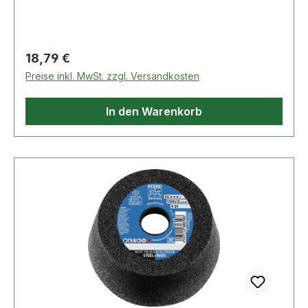
mm ØWeitere technische Eigenschaften:· max.
Drehzahl: 8600min-¹
Regulärer Preis:
18,79 €
Preise inkl. MwSt. zzgl. Versandkosten
In den Warenkorb