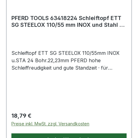
PFERD TOOLS 63418224 Schleiftopf ETT
SG STEELOX 110/55 mm INOX und Stahl 24
Bohr
Schleiftopf ETT SG STEELOX 110/55mm INOX
u.STA 24 Bohr.22,23mm PFERD hohe
Schleiffreudigkeit und gute Standzeit · für
Schweißnahtbearbeitung, Anfasen, Entgraten,
Flächenschliff · Maße 110 x 55 · Bohrung 22,23
mm ØWeitere technische Eigenschaften:· max.
Drehzahl: 8600min-¹
Regulärer Preis:
18,79 €
Preise inkl. MwSt. zzgl. Versandkosten