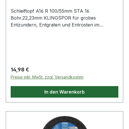
Schleiftopf A16 R 100/55mm STA 16
Bohr.22,23mm KLINGSPOR für grobes
Entzundern, Entgraten und Entrosten im
Metallbereich bzw. verschiedener Werkstoffe ·
Härtegrad mittel · Maße 110/100 x 55 · Bohrung
22,23 mm Ø Weitere technische Eigenschaften: ·
Typ: A16 R · Bohrung: 22,23mm · max. Drehzahl:
8600min-¹
Regulärer Preis:
14,98 €
Preise inkl. MwSt. zzgl. Versandkosten
In den Warenkorb