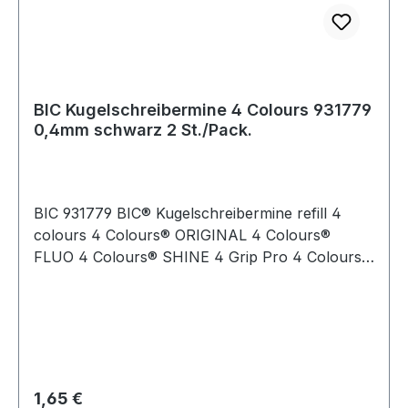
BIC Kugelschreibermine 4 Colours 931779
0,4mm schwarz 2 St./Pack.
BIC 931779 BIC® Kugelschreibermine refill 4
colours 4 Colours® ORIGINAL 4 Colours®
FLUO 4 Colours® SHINE 4 Grip Pro 4 Colours®
3+1 HB 4 Colours® Stylus 4 Colours® Counter
Pen 0,4mmBIC® Kugelschreibermine refill 4
colours 4 Colours® ORIGINAL · 4 Colours®
FLUO · 4 Colours® SHINE · 4 Colours® Grip · 4
Colours® Pro · 4 Colours® Grip Pro · 4
Colours® 3+1 HB · 4 Colours® Stylus · 4
Regulärer Preis:
1,65 €