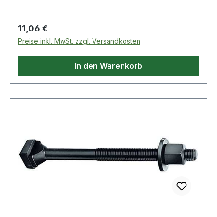
D: M12 · Qualität: Güteklasse 10.9 · L: 63mm · B:
40mm · K: 7mm · E: 18mm
Regulärer Preis:
11,06 €
Preise inkl. MwSt. zzgl. Versandkosten
In den Warenkorb