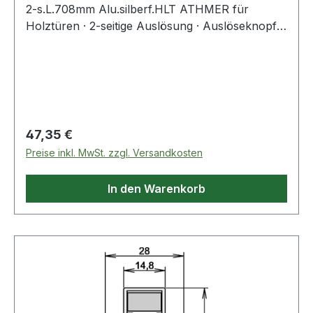
2-s.L.708mm Alu.silberf.HLT ATHMER für
Holztüren · 2-seitige Auslösung · Auslöseknopf:
An der Bandseite · Auslösefalle: An der
Schlossseite · maximaler Schalldämmwert >50
dB bei 7 mm Bodenluft · Dichtungshub 12 mm ·
Dichtungsprofil aus Silikon · Aluminiumgehäuse ·
für alle Längen ab 833 mm kürzbar um 125 mm ·
mit Zubehör 5420 Weitere technische
Regulärer Preis:
47,35 €
Eigenschaften: · Kürzbar um: 125mm · Modell: 1-
Preise inkl. MwSt. zzgl. Versandkosten
404
In den Warenkorb