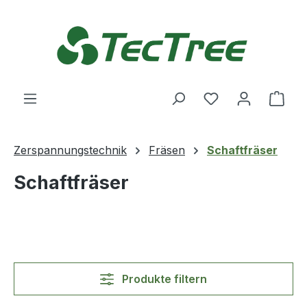
Zum Hauptinhalt springen
Du hast 0 Produ
Ware
Zerspannungstechnik
Fräsen
Schaftfräser
Schaftfräser
Produkte filtern