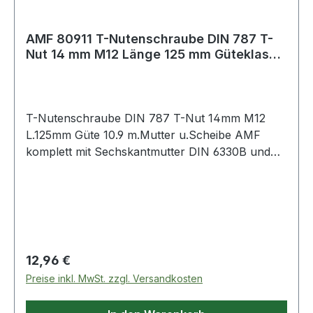
AMF 80911 T-Nutenschraube DIN 787 T-
Nut 14 mm M12 Länge 125 mm Güteklasse
10.9 m
T-Nutenschraube DIN 787 T-Nut 14mm M12
L.125mm Güte 10.9 m.Mutter u.Scheibe AMF
komplett mit Sechskantmutter DIN 6330B und
Scheibe DIN 6340 · geschmiedet · T-
Nutenführung gefräst · gerolltes Gewinde · M6
bis M12 vergütet auf Festigkeitsklasse 10.9
Weitere technische Eigenschaften: · A: 13,7mm ·
D: M12 · Qualität: Güteklasse 10.9 · L: 125mm · B:
75mm · K: 8mm · E: 22mm
Regulärer Preis:
12,96 €
Preise inkl. MwSt. zzgl. Versandkosten