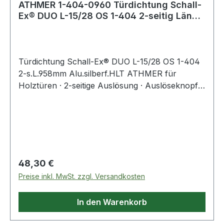
ATHMER 1-404-0960 Türdichtung Schall-
Ex® DUO L-15/28 OS 1-404 2-seitig Länge
958
Türdichtung Schall-Ex® DUO L-15/28 OS 1-404
2-s.L.958mm Alu.silberf.HLT ATHMER für
Holztüren · 2-seitige Auslösung · Auslöseknopf:
An der Bandseite · Auslösefalle: An der
Schlossseite · maximaler Schalldämmwert >50
dB bei 7 mm Bodenluft · Dichtungshub 12 mm ·
Dichtungsprofil aus Silikon · Aluminiumgehäuse ·
für alle Längen ab 833 mm kürzbar um 125 mm ·
mit Zubehör 5420 Weitere technische
Regulärer Preis:
48,30 €
Eigenschaften: · Kürzbar um: 125mm · Modell: 1-
Preise inkl. MwSt. zzgl. Versandkosten
404
In den Warenkorb