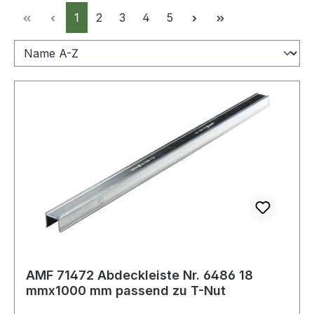
Seite
Seite
Seite
Seite
Seite
1
2
3
4
5
AMF 71472 Abdeckleiste Nr. 6486 18
mmx1000 mm passend zu T-Nut