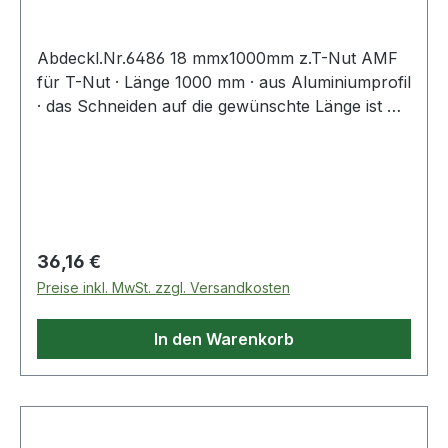
Abdeckl.Nr.6486 18 mmx1000mm z.T-Nut AMF
für T-Nut · Länge 1000 mm · aus Aluminiumprofil
· das Schneiden auf die gewünschte Länge ist mit
einem feinen Sägeblatt problemlos möglich
Weitere technische Eigenschaften: · Länge:
1000mm · passend zu: T-Nut
Regulärer Preis:
36,16 €
Preise inkl. MwSt. zzgl. Versandkosten
In den Warenkorb