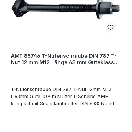
AMF 85746 T-Nutenschraube DIN 787 T-
Nut 12 mm M12 Länge 63 mm Güteklasse
10.9 mi
T-Nutenschraube DIN 787 T-Nut 12mm M12
L.63mm Güte 10.9 m.Mutter u.Scheibe AMF
komplett mit Sechskantmutter DIN 6330B und
Scheibe DIN 6340 · geschmiedet · T-
Nutenführung gefräst · gerolltes Gewinde · M6
bis M12 vergütet auf Festigkeitsklasse 10.9
Weitere technische Eigenschaften: · A: 11,7mm ·