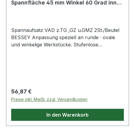
Spannfläche 45 mm Winkel 60 Grad innen
und auß
Spannaufsatz VAD z.TG ,GZ u.GMZ 2St./Beutel
BESSEY Anpassung speziell an runde · ovale
und winkelige Werkstücke. Stufenlose
Winkelanpassung von 60° innen bis 60° außen.
Passend für Original BESSEY Temperguss-
Schraubzwingen TG sowie Ganzstahl-
Schraubzwingen GZ und GMZ ab 100 mm
Ausladung. Weitere technische Eigenschaften: ·
passend zu: TG , GZ und GMZ
Regulärer Preis:
56,87 €
Preise inkl. MwSt. zzgl. Versandkosten
In den Warenkorb