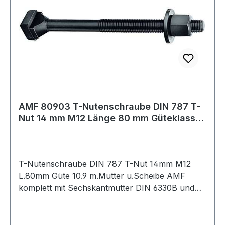
AMF 80903 T-Nutenschraube DIN 787 T-
Nut 14 mm M12 Länge 80 mm Güteklasse
10.9 mi
T-Nutenschraube DIN 787 T-Nut 14mm M12
L.80mm Güte 10.9 m.Mutter u.Scheibe AMF
komplett mit Sechskantmutter DIN 6330B und
Scheibe DIN 6340 · geschmiedet · T-
Nutenführung gefräst · gerolltes Gewinde · M6
bis M12 vergütet auf Festigkeitsklasse 10.9