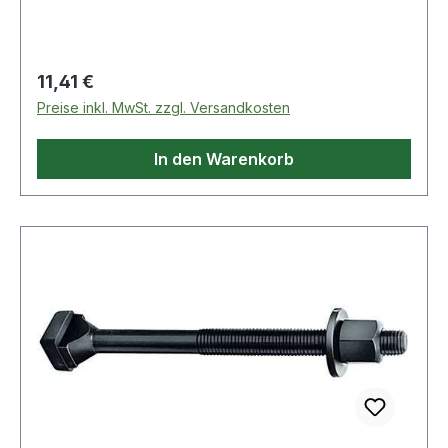
Weitere technische Eigenschaften: · A: 13,7mm ·
D: M12 · Qualität: Güteklasse 10.9 · L: 80mm · B:
55mm · K: 8mm · E: 22mm
Regulärer Preis:
11,41 €
Preise inkl. MwSt. zzgl. Versandkosten
In den Warenkorb