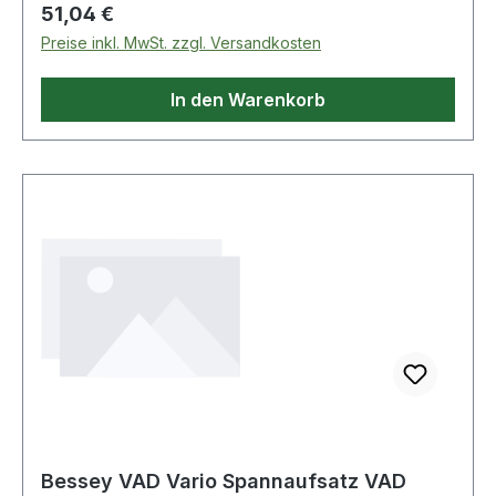
mit Zubehör 5420 Weitere technische
Regulärer Preis:
51,04 €
Eigenschaften: · Kürzbar um: 125mm · Modell: 1-
Preise inkl. MwSt. zzgl. Versandkosten
404
In den Warenkorb
Bessey VAD Vario Spannaufsatz VAD