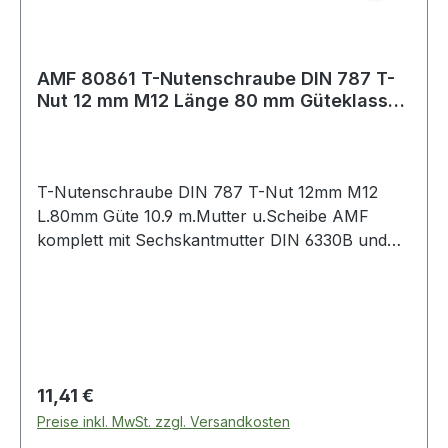
AMF 80861 T-Nutenschraube DIN 787 T-
Nut 12 mm M12 Länge 80 mm Güteklasse
10.9 mi
T-Nutenschraube DIN 787 T-Nut 12mm M12
L.80mm Güte 10.9 m.Mutter u.Scheibe AMF
komplett mit Sechskantmutter DIN 6330B und
Scheibe DIN 6340 · geschmiedet · T-
Nutenführung gefräst · gerolltes Gewinde · M6
bis M12 vergütet auf Festigkeitsklasse 10.9
Weitere technische Eigenschaften: · A: 11,7mm ·
D: M12 · Qualität: Güteklasse 10.9 · L: 80mm · B:
55mm · K: 7mm · E: 18mm
Regulärer Preis:
11,41 €
Preise inkl. MwSt. zzgl. Versandkosten