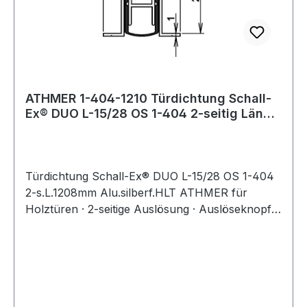
ATHMER 1-404-1210 Türdichtung Schall-
Ex® DUO L-15/28 OS 1-404 2-seitig Länge
120
Türdichtung Schall-Ex® DUO L-15/28 OS 1-404
2-s.L.1208mm Alu.silberf.HLT ATHMER für
Holztüren · 2-seitige Auslösung · Auslöseknopf:
An der Bandseite · Auslösefalle: An der
Schlossseite · maximaler Schalldämmwert >50
dB bei 7 mm Bodenluft · Dichtungshub 12 mm ·
Dichtungsprofil aus Silikon · Aluminiumgehäuse ·
für alle Längen ab 833 mm kürzbar um 125 mm ·