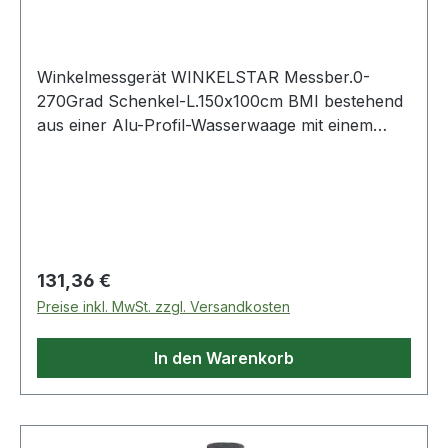
Schenkellänge
Winkelmessgerät WINKELSTAR Messber.0-
270Grad Schenkel-L.150x100cm BMI bestehend
aus einer Alu-Profil-Wasserwaage mit einem
variablen Alu-Profil-Schenkel · Wandstärke
1,6 mm · Messbereich 0 - 270° · die Indexscheibe
des Gelenks kann in zwei verschiedenen
Positionen eingelegt werden · danach können die
Winkel wahlweise in 15°-Rasterung oder
stufenlos eingestellt, fixiert und abgelesen
Regulärer Preis:
131,36 €
werden Weitere technische Eigenschaften: ·
Preise inkl. MwSt. zzgl. Versandkosten
Ausführung: mit Wasserwaage
In den Warenkorb