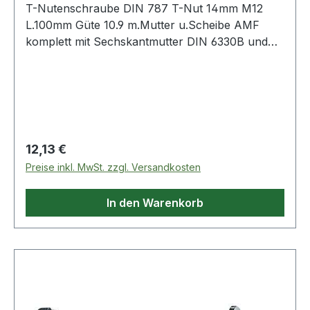
T-Nutenschraube DIN 787 T-Nut 14mm M12
L.100mm Güte 10.9 m.Mutter u.Scheibe AMF
komplett mit Sechskantmutter DIN 6330B und
Scheibe DIN 6340 · geschmiedet · T-
Nutenführung gefräst · gerolltes Gewinde · M6
bis M12 vergütet auf Festigkeitsklasse 10.9
Weitere technische Eigenschaften: · A: 13,7mm ·
D: M12 · Qualität: Güteklasse 10.9 · L: 100mm · B:
65mm · K: 8mm · E: 22mm
Regulärer Preis:
12,13 €
Preise inkl. MwSt. zzgl. Versandkosten
In den Warenkorb