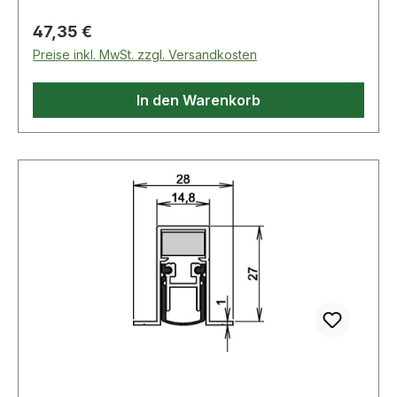
mit Zubehör 5420 Weitere technische
Regulärer Preis:
47,35 €
Eigenschaften: · Kürzbar um: 125mm · Modell: 1-
Preise inkl. MwSt. zzgl. Versandkosten
404
In den Warenkorb