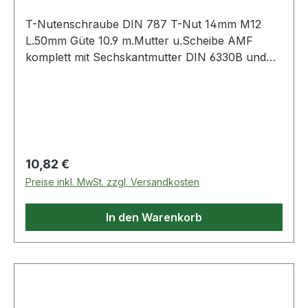
T-Nutenschraube DIN 787 T-Nut 14mm M12
L.50mm Güte 10.9 m.Mutter u.Scheibe AMF
komplett mit Sechskantmutter DIN 6330B und
Scheibe DIN 6340 · geschmiedet · T-
Nutenführung gefräst · gerolltes Gewinde · M6
bis M12 vergütet auf Festigkeitsklasse 10.9
Weitere technische Eigenschaften: · A: 13,7mm ·
D: M12 · Qualität: Güteklasse 10.9 · L: 50mm · B:
35mm · K: 8mm · E: 22mm
Regulärer Preis:
10,82 €
Preise inkl. MwSt. zzgl. Versandkosten
In den Warenkorb