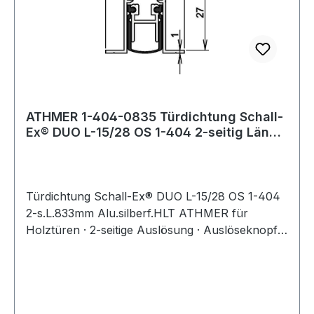
ATHMER 1-404-0835 Türdichtung Schall-
Ex® DUO L-15/28 OS 1-404 2-seitig Länge
833
Türdichtung Schall-Ex® DUO L-15/28 OS 1-404
2-s.L.833mm Alu.silberf.HLT ATHMER für
Holztüren · 2-seitige Auslösung · Auslöseknopf:
An der Bandseite · Auslösefalle: An der
Schlossseite · maximaler Schalldämmwert >50
dB bei 7 mm Bodenluft · Dichtungshub 12 mm ·
Dichtungsprofil aus Silikon · Aluminiumgehäuse ·
für alle Längen ab 833 mm kürzbar um 125 mm ·