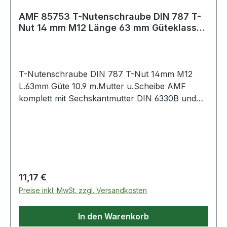
AMF 85753 T-Nutenschraube DIN 787 T-
Nut 14 mm M12 Länge 63 mm Güteklasse
10.9 mi
T-Nutenschraube DIN 787 T-Nut 14mm M12
L.63mm Güte 10.9 m.Mutter u.Scheibe AMF
komplett mit Sechskantmutter DIN 6330B und
Scheibe DIN 6340 · geschmiedet · T-
Nutenführung gefräst · gerolltes Gewinde · M6
bis M12 vergütet auf Festigkeitsklasse 10.9
Weitere technische Eigenschaften: · A: 13,7mm ·
D: M12 · Qualität: Güteklasse 10.9 · L: 63mm · B:
45mm · K: 8mm · E: 22mm
Regulärer Preis:
11,17 €
Preise inkl. MwSt. zzgl. Versandkosten
In den Warenkorb