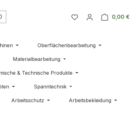
Du hast 0 Produkte auf 
0,00 €
Ware
hinen
Oberflächenbearbeitung
Materialbearbeitung
mische & Technische Produkte
öten
Spanntechnik
Arbeitsschutz
Arbeitsbekleidung