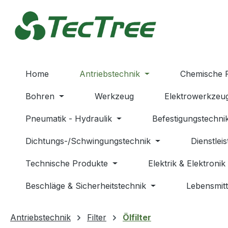
m Hauptinhalt springen
Zur Suche springen
Zur Hauptnavigation springen
Home
Antriebstechnik
Chemische 
Bohren
Werkzeug
Elektrowerkzeu
Pneumatik - Hydraulik
Befestigungstechni
Dichtungs-/Schwingungstechnik
Dienstlei
Technische Produkte
Elektrik & Elektronik
Beschläge & Sicherheitstechnik
Lebensmitt
Antriebstechnik
Filter
Ölfilter