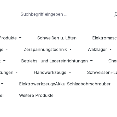
Produkte
Schweißen u. Löten
Elektromasc
ge
Zerspannungstechnik
Wälzlager
k
Betriebs- und Lagereinrichtungen
Che
stungen
Handwerkzeuge
Schweissen+L
ElektrowerkzeugeAkku-Schlagbohrschrauber
el
Weitere Produkte