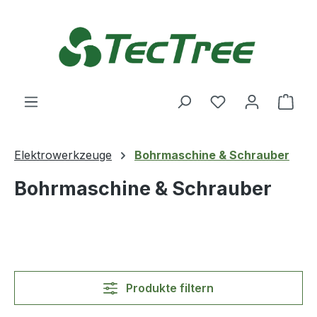
Zum Hauptinhalt springen
Du hast 0 Produ
Ware
Elektrowerkzeuge
Bohrmaschine & Schrauber
Bohrmaschine & Schrauber
Produkte filtern