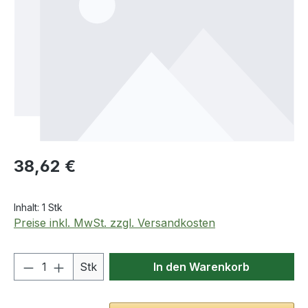
Regulärer Preis:
38,62 €
Inhalt:
1 Stk
Preise inkl. MwSt. zzgl. Versandkosten
Produkt Anzahl: Gib den gewünschten We
Stk
In den Warenkorb