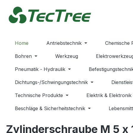
m Hauptinhalt springen
Zur Suche springen
Zur Hauptnavigation springen
Home
Antriebstechnik
Chemische 
Bohren
Werkzeug
Elektrowerkzeu
Pneumatik - Hydraulik
Befestigungstechni
Dichtungs-/Schwingungstechnik
Dienstlei
Technische Produkte
Elektrik & Elektronik
Beschläge & Sicherheitstechnik
Lebensmitt
Zylinderschraube M 5 x 