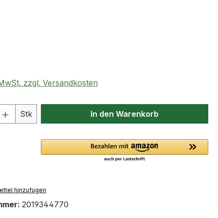
eis:
. MwSt. zzgl. Versandkosten
 Anzahl: Gib den gewünschten Wert ein 
Stk
In den Warenkorb
ttel hinzufügen
mmer:
2019344770