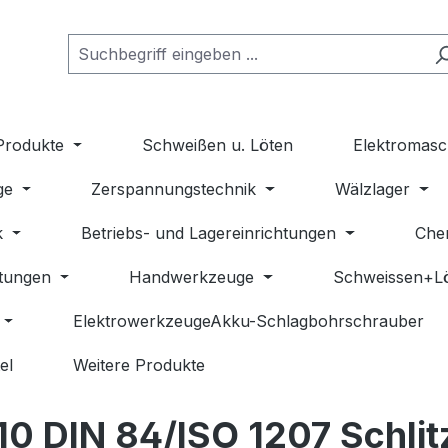
Produkte
Schweißen u. Löten
Elektromasc
ge
Zerspannungstechnik
Wälzlager
k
Betriebs- und Lagereinrichtungen
Che
stungen
Handwerkzeuge
Schweissen+L
ElektrowerkzeugeAkku-Schlagbohrschrauber
el
Weitere Produkte
10 DIN 84/ISO 1207 Schlit