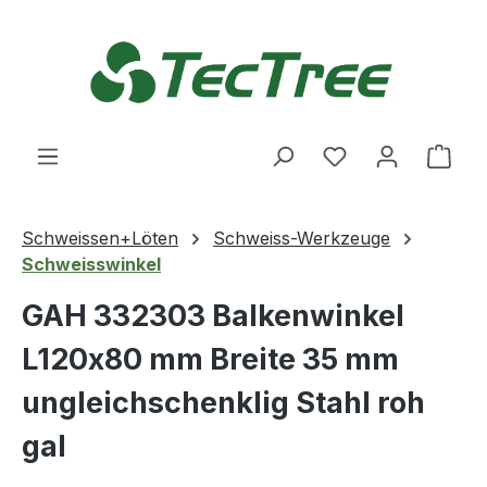
Zum Hauptinhalt springen
Du hast 0 Produ
Ware
Schweissen+Löten
Schweiss-Werkzeuge
Schweisswinkel
GAH 332303 Balkenwinkel
L120x80 mm Breite 35 mm
ungleichschenklig Stahl roh
gal