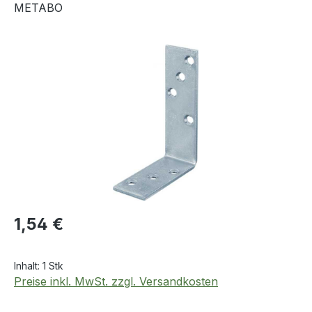
METABO
Bildergalerie überspringen
Regulärer Preis:
1,54 €
Inhalt:
1 Stk
Preise inkl. MwSt. zzgl. Versandkosten