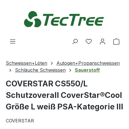
Zum Hauptinhalt springen
Du hast 0 Produ
Ware
Schweissen+Löten
Autogen+Propanschweissen
Schläuche Schweissen
Sauerstoff
COVERSTAR CS550/L
Schutzoverall CoverStar®Cool
Größe L weiß PSA-Kategorie III
COVERSTAR