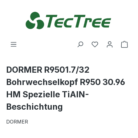
Zum Hauptinhalt springen
Du hast 0 Produ
Ware
DORMER R9501.7/32
Bohrwechselkopf R950 30.96
HM Spezielle TiAlN-
Beschichtung
DORMER