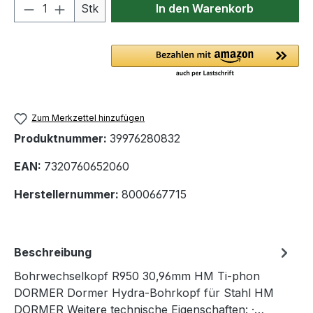
Produkt Anzahl: Gib den gewünschten We
Stk
In den Warenkorb
Zum Merkzettel hinzufügen
Produktnummer:
39976280832
EAN:
7320760652060
Herstellernummer:
8000667715
Beschreibung
Bohrwechselkopf R950 30,96mm HM Ti-phon
DORMER Dormer Hydra-Bohrkopf für Stahl HM
DORMER Weitere technische Eigenschaften: ·…