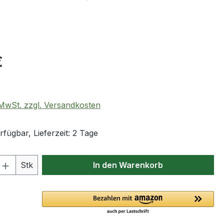
eis:
€
. MwSt. zzgl. Versandkosten
fügbar, Lieferzeit: 2 Tage
 Anzahl: Gib den gewünschten Wert ein 
Stk
In den Warenkorb