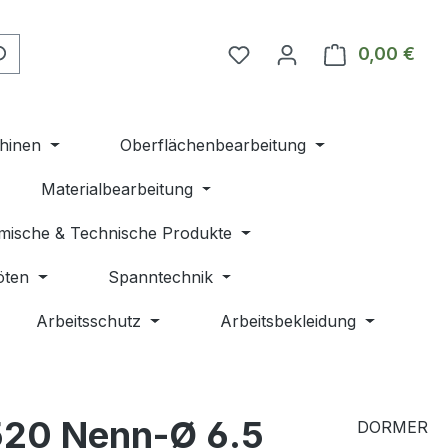
Du hast 0 Produkte auf 
0,00 €
Ware
hinen
Oberflächenbearbeitung
Materialbearbeitung
mische & Technische Produkte
öten
Spanntechnik
Arbeitsschutz
Arbeitsbekleidung
520 Nenn-Ø 6.5
DORMER