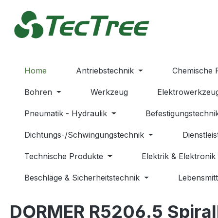
m Hauptinhalt springen
Zur Suche springen
Zur Hauptnavigation springen
Home
Antriebstechnik
Chemische 
Bohren
Werkzeug
Elektrowerkzeu
Pneumatik - Hydraulik
Befestigungstechni
Dichtungs-/Schwingungstechnik
Dienstlei
Technische Produkte
Elektrik & Elektronik
Beschläge & Sicherheitstechnik
Lebensmitt
DORMER R5206.5 Spiral