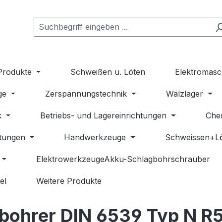
Produkte
Schweißen u. Löten
Elektromasc
ge
Zerspannungstechnik
Wälzlager
k
Betriebs- und Lagereinrichtungen
Che
stungen
Handwerkzeuge
Schweissen+L
ElektrowerkzeugeAkku-Schlagbohrschrauber
el
Weitere Produkte
bohrer DIN 6539 Typ N R