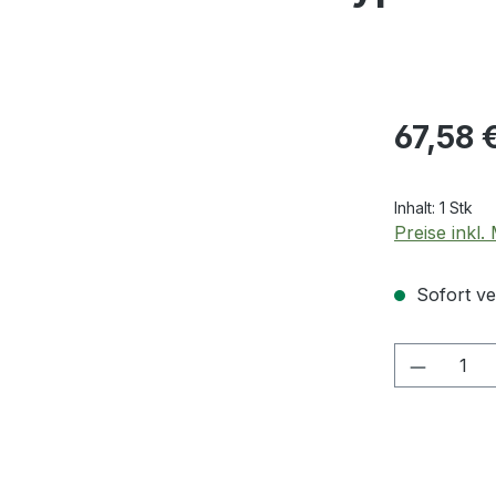
Regulärer Pr
67,58 
Inhalt:
1 Stk
Preise inkl
Sofort ver
Produkt