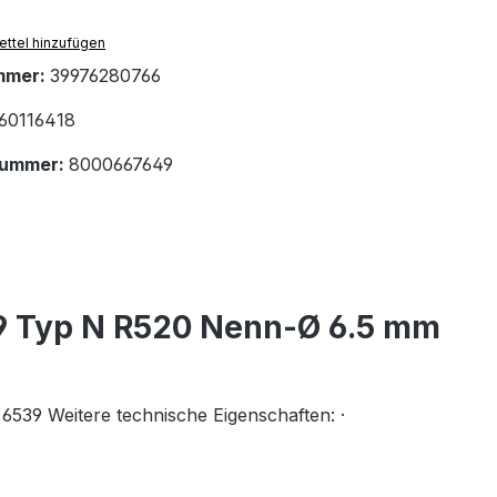
ttel hinzufügen
mmer:
39976280766
60116418
nummer:
8000667649
9 Typ N R520 Nenn-Ø 6.5 mm
9 Weitere technische Eigenschaften: ·