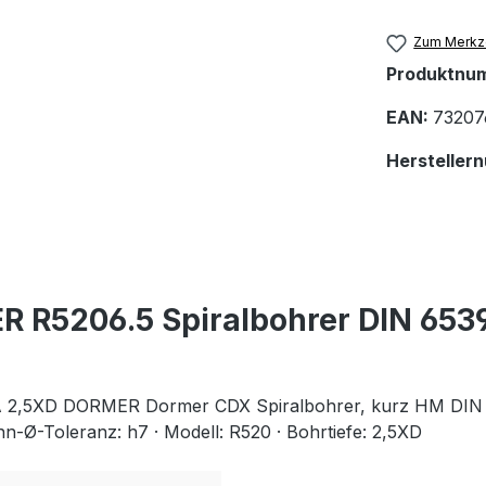
Zum Merkze
Produktnu
EAN:
73207
Hersteller
R R5206.5 Spiralbohrer DIN 653
2,5XD DORMER Dormer CDX Spiralbohrer, kurz HM DIN 653
enn-Ø-Toleranz: h7 · Modell: R520 · Bohrtiefe: 2,5XD