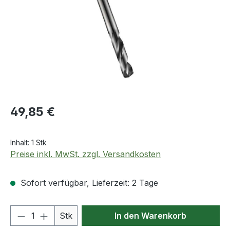
Regulärer Preis:
49,85 €
Inhalt:
1 Stk
Preise inkl. MwSt. zzgl. Versandkosten
Sofort verfügbar, Lieferzeit: 2 Tage
Produkt Anzahl: Gib den gewünschten We
Stk
In den Warenkorb