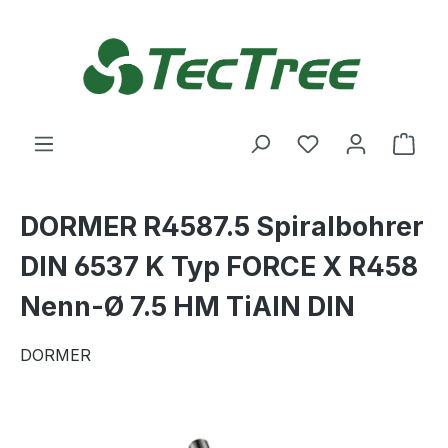
Zum Hauptinhalt springen
Du hast 0 Produ
Ware
DORMER R4587.5 Spiralbohrer
DIN 6537 K Typ FORCE X R458
Nenn-Ø 7.5 HM TiAlN DIN
DORMER
Bildergalerie überspringen