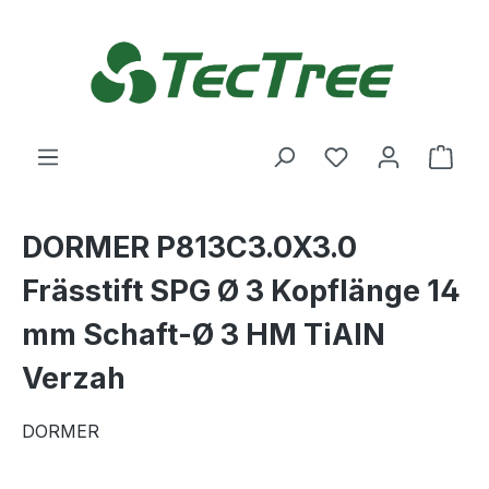
Zum Hauptinhalt springen
Du hast 0 Produ
Ware
DORMER P813C3.0X3.0
Frässtift SPG Ø 3 Kopflänge 14
mm Schaft-Ø 3 HM TiAlN
Verzah
DORMER