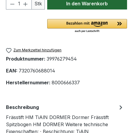
Produkt Anzahl: Gib den gewünschten We
Stk
In den Warenkorb
Zum Merkzettel hinzufügen
Produktnummer:
39976279454
EAN:
7320760688014
Herstellernummer:
8000666337
Beschreibung
Frässtift HM TiAlN DORMER Dormer Frässtift
Spitzbogen HM DORMER Weitere technische
Eigenschaften: · Beschichtung: TiAlN