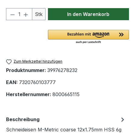
Produkt Anzahl: Gib den gewünschten We
Stk
In den Warenkorb
Zum Merkzettel hinzufügen
Produktnummer:
39976278232
EAN:
7320760103777
Herstellernummer:
8000665115
Beschreibung
Schneideisen M-Metric coarse 12x1.75mm HSS 6g