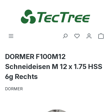
Zum Hauptinhalt springen
Du hast 0 Produ
Ware
DORMER F100M12
Schneideisen M 12 x 1.75 HSS
6g Rechts
DORMER
Bildergalerie überspringen